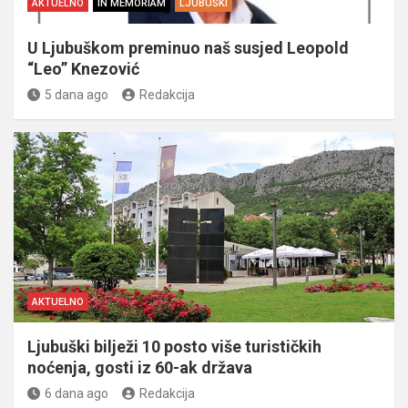
AKTUELNO
IN MEMORIAM
LJUBUŠKI
U Ljubuškom preminuo naš susjed Leopold
“Leo” Knezović
5 dana ago
Redakcija
AKTUELNO
Ljubuški bilježi 10 posto više turističkih
noćenja, gosti iz 60-ak država
6 dana ago
Redakcija