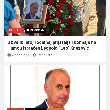
AKTUELNO
IN MEMORIAM
Uz veliki broj rodbine, prijatelja i komšija na
Humcu ispraćen Leopold “Leo” Knezović
3 dana ago
Redakcija