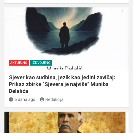
AKTUELNO
IZDVOJENO
Sjever kao sudbina, jezik kao jedini zavičaj:
Prikaz zbirke “Sjevera je najviše” Muniba
Delalića
6 dana ago
Redakcija