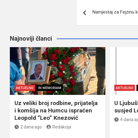
Navigacija
Namjestaj za Fejzinu 
članaka
Najnoviji članci
AKTUELNO
IN MEMORIAM
AKTUELNO
Uz veliki broj rodbine, prijatelja
U Ljubu
i komšija na Humcu ispraćen
susjed L
Leopold “Leo” Knezović
4 dana a
2 dana ago
Redakcija