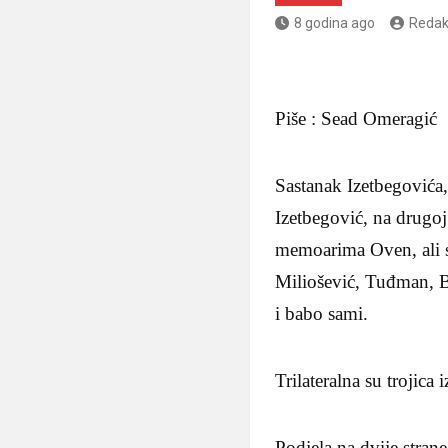
8 godina ago
Redak
Piše : Sead Omeragić
Sastanak Izetbegovića,
Izetbegović, na drugoj 
memoarima Oven, ali su
Miliošević, Tuđman, Bo
i babo sami.
Trilateralna su trojica
Podjela na dvije strane