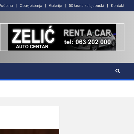
Početna
Obavještenja
Galerije
50 kruna za Ljubuški
Kontakt