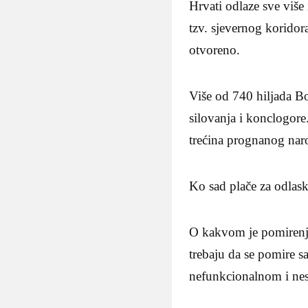
Hrvati odlaze sve više 
tzv. sjevernog korido
otvoreno.
Više od 740 hiljada Bo
silovanja i konclogore
trećina prognanog narod
Ko sad plače za odlask
O kakvom je pomirenju
trebaju da se pomire s
nefunkcionalnom i nes