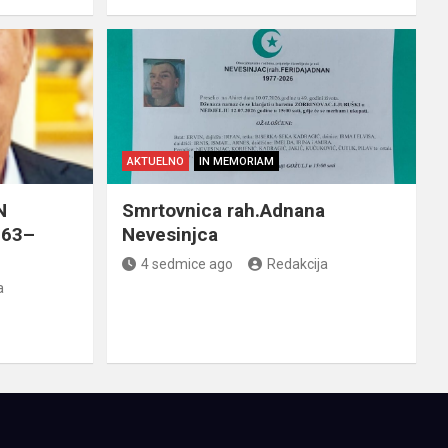
AKTUELNO
IN MEMORIAM
N
Smrtovnica rah.Adnana
963–
Nevesinjca
4 sedmice ago
Redakcija
a