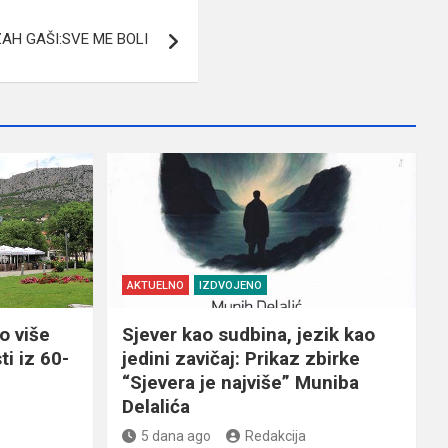
ZAH GAŠI:SVE ME BOLI
AKTUELNO
IZDVOJENO
o više
Sjever kao sudbina, jezik kao
ti iz 60-
jedini zavičaj: Prikaz zbirke
“Sjevera je najviše” Muniba
Delalića
5 dana ago
Redakcija