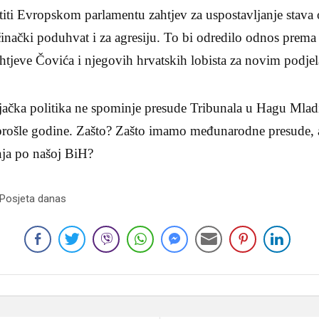
titi Evropskom parlamentu zahtjev za uspostavljanje stava
činački poduhvat i za agresiju. To bi odredilo odnos pre
zahtjeve Čovića i njegovih hrvatskih lobista za novim podj
jačka politika ne spominje presude Tribunala u Hagu Mladi
prošle godine. Zašto? Zašto imamo međunarodne presude
anja po našoj BiH?
 Posjeta danas