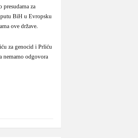
 o presudama za
ma putu BiH u Evropsku
elama ove države.
ću za genocid i Prliću
, a nemamo odgovora