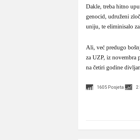
Dakle, treba hitno upu
genocid, udruženi zlo
uniju, te eliminisalo 
Ali, već predugo bošn
za UZP, iz novembra 
na četiri godine divlj
1605 Posjeta
2