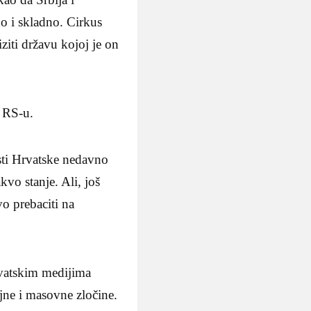
o i skladno. Cirkus
ziti državu kojoj je on
u RS-u.
osti Hrvatske nedavno
kvo stanje. Ali, još
vo prebaciti na
hrvatskim medijima
ojne i masovne zločine.