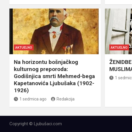
AKTUELNO
AKTUELNO
Na horizontu bošnjačkog
ŽENIDBE
kulturnog preporoda:
MUSLIMA
Godišnjica smrti Mehmed-bega
1 sedmic
Kapetanovića Ljubušaka (1902-
1926)
1 sedmica ago
Redakcija
Copyright © Ljubušaci.com