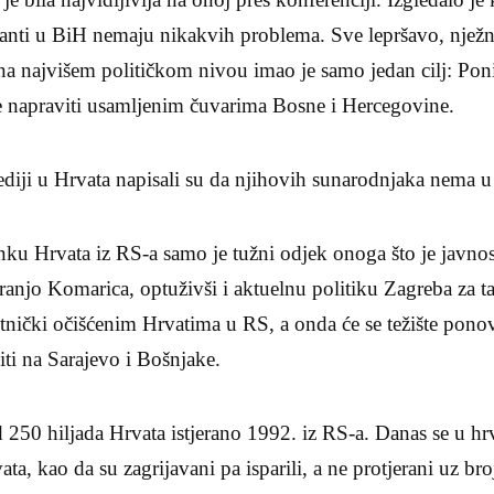
banti u BiH nemaju nikakvih problema. Sve lepršavo, nježn
 na najvišem političkom nivou imao je samo jedan cilj: Poni
e napraviti usamljenim čuvarima Bosne i Hercegovine.
ediji u Hrvata napisali su da njihovih sunarodnjaka nema 
anku Hrvata iz RS-a samo je tužni odjek onoga što je javn
ranjo Komarica, optuživši i aktuelnu politiku Zagreba za ta
etnički očišćenim Hrvatima u RS, a onda će se težište pono
iti na Sarajevo i Bošnjake.
od 250 hiljada Hrvata istjerano 1992. iz RS-a. Danas se u 
ta, kao da su zagrijavani pa isparili, a ne protjerani uz br