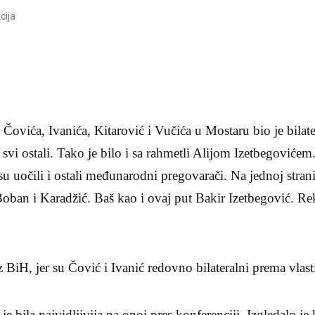
cija
 Čovića, Ivanića, Kitarović i Vučića u Mostaru bio je bilate
svi ostali. Tako je bilo i sa rahmetli Alijom Izetbegovićem.
 uočili i ostali međunarodni pregovarači. Na jednoj stran
ban i Karadžić. Baš kao i ovaj put Bakir Izetbegović. Reklo
 iz BiH, jer su Čović i Ivanić redovno bilateralni prema vlas
 je bila najvidljivija na onoj pres konferenciji. Izgledalo je 