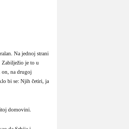
ralan. Na jednoj strani
 Zabilježio je to u
i on, na drugoj
 bi se: Njih četiri, ja
titoj domovini.
kao da Srbija i