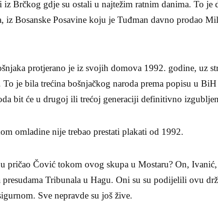
i iz Brčkog gdje su ostali u najtežim ratnim danima. To je d
ra, iz Bosanske Posavine koju je Tuđman davno prodao Mil
šnjaka protjerano je iz svojih domova 1992. godine, uz str
. To je bila trećina bošnjačkog naroda prema popisu u BiH
a bit će u drugoj ili trećoj generaciji definitivno izgublje
om omladine nije trebao prestati plakati od 1992.
 pričao Čović tokom ovog skupa u Mostaru? On, Ivanić, 
a presudama Tribunala u Hagu. Oni su su podijelili ovu drža
igurnom. Sve nepravde su još žive.