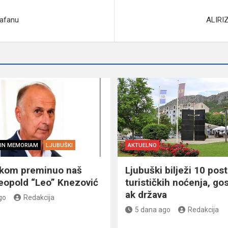
kafanu
ALIRI
IN MEMORIAM
LJUBUŠKI
AKTUELNO
škom preminuo naš
Ljubuški bilježi 10 post
eopold “Leo” Knezović
turističkih noćenja, gos
ak država
go
Redakcija
5 dana ago
Redakcija