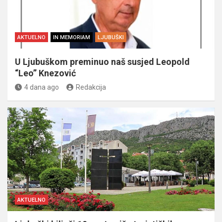
AKTUELNO
IN MEMORIAM
LJUBUŠKI
U Ljubuškom preminuo naš susjed Leopold
“Leo” Knezović
4 dana ago
Redakcija
AKTUELNO