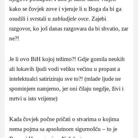
kako se čovjek zove i vjeruje li u Boga da bi ga
osudili i svrstali u
zabludjele ovce
. Zajebi
razgovor, ko još danas razgovara da bi shvatio, zar
ne?!
Je li ovo BiH kojoj težimo?! Gdje gomila neukih
ali lukavih ljudi vodi veliku većinu u propast a
intelektualci satiriziraju sve to?! (mlade ljude ne
spominjem namjerno, jer oni čilaju negdje, živi i
mrtvi u isto vrijeme)
Kada čovjek počne pričati o stvarima o kojima
nema pojma sa apsolutnom sigurnošću – to je