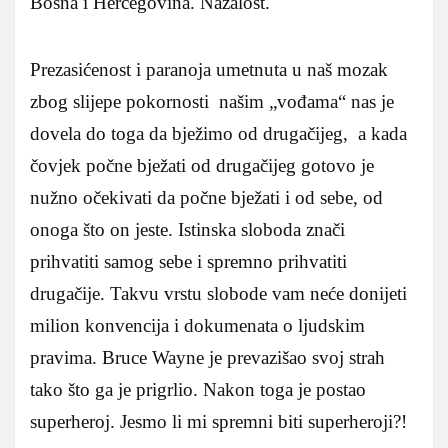
Bosna i Hercegovina. Nažalost.
Prezasićenost i paranoja umetnuta u naš mozak
zbog slijepe pokornosti našim „vođama“ nas je
dovela do toga da bježimo od drugačijeg, a kada
čovjek počne bježati od drugačijeg gotovo je
nužno očekivati da počne bježati i od sebe, od
onoga što on jeste. Istinska sloboda znači
prihvatiti samog sebe i spremno prihvatiti
drugačije. Takvu vrstu slobode vam neće donijeti
milion konvencija i dokumenata o ljudskim
pravima. Bruce Wayne je prevazišao svoj strah
tako što ga je prigrlio. Nakon toga je postao
superheroj. Jesmo li mi spremni biti superheroji?!