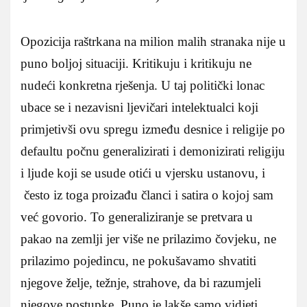
Opozicija raštrkana na milion malih stranaka nije u
puno boljoj situaciji. Kritikuju i kritikuju ne
nudeći konkretna rješenja. U taj politički lonac
ubace se i nezavisni ljevičari intelektualci koji
primjetivši ovu spregu između desnice i religije po
defaultu počnu generalizirati i demonizirati religiju
i ljude koji se usude otići u vjersku ustanovu, i
često iz toga proizađu članci i satira o kojoj sam
već govorio. To generaliziranje se pretvara u
pakao na zemlji jer više ne prilazimo čovjeku, ne
prilazimo pojedincu, ne pokušavamo shvatiti
njegove želje, težnje, strahove, da bi razumjeli
njegove postupke. Puno je lakše samo vidjeti