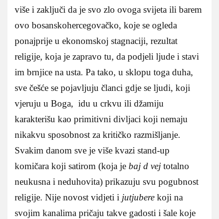
više i zaključi da je svo zlo ovoga svijeta ili barem
ovo bosanskohercegovačko, koje se ogleda
ponajprije u ekonomskoj stagnaciji, rezultat
religije, koja je zapravo tu, da podjeli ljude i stavi
im brnjice na usta. Pa tako, u sklopu toga duha,
sve češće se pojavljuju članci gdje se ljudi, koji
vjeruju u Boga, idu u crkvu ili džamiju
karakterišu kao primitivni divljaci koji nemaju
nikakvu sposobnost za kritičko razmišljanje.
Svakim danom sve je više kvazi stand-up
komičara koji satirom (koja je
baj d vej
totalno
neukusna i neduhovita) prikazuju svu pogubnost
religije. Nije novost vidjeti i
jutjubere
koji na
svojim kanalima pričaju takve gadosti i šale koje