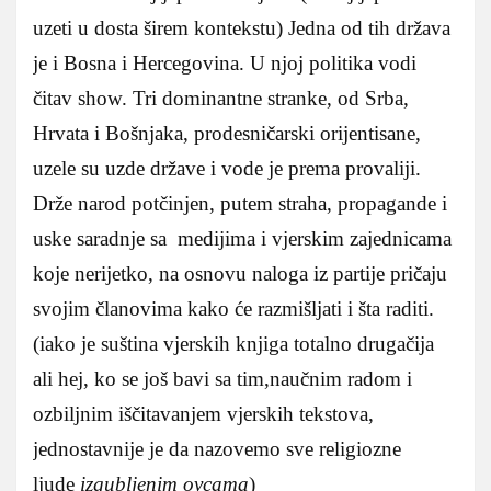
uzeti u dosta širem kontekstu) Jedna od tih država
je i Bosna i Hercegovina. U njoj politika vodi
čitav show. Tri dominantne stranke, od Srba,
Hrvata i Bošnjaka, prodesničarski orijentisane,
uzele su uzde države i vode je prema provaliji.
Drže narod potčinjen, putem straha, propagande i
uske saradnje sa medijima i vjerskim zajednicama
koje nerijetko, na osnovu naloga iz partije pričaju
svojim članovima kako će razmišljati i šta raditi.
(iako je suština vjerskih knjiga totalno drugačija
ali hej, ko se još bavi sa tim,naučnim radom i
ozbiljnim iščitavanjem vjerskih tekstova,
jednostavnije je da nazovemo sve religiozne
ljude
izgubljenim ovcama
)