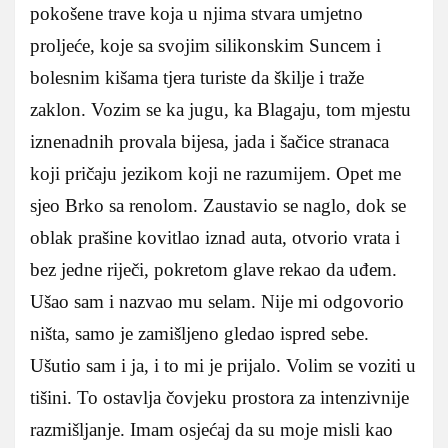
pokošene trave koja u njima stvara umjetno
proljeće, koje sa svojim silikonskim Suncem i
bolesnim kišama tjera turiste da škilje i traže
zaklon. Vozim se ka jugu, ka Blagaju, tom mjestu
iznenadnih provala bijesa, jada i šačice stranaca
koji pričaju jezikom koji ne razumijem.
Opet me
sjeo Brko sa renolom. Zaustavio se naglo, dok se
oblak prašine kovitlao iznad auta, otvorio vrata i
bez jedne riječi, pokretom glave rekao da uđem.
Ušao sam i nazvao mu selam. Nije mi odgovorio
ništa, samo je zamišljeno gledao ispred sebe.
Ušutio sam i ja, i to mi je prijalo. Volim se voziti u
tišini. To ostavlja čovjeku prostora za intenzivnije
razmišljanje. Imam osjećaj da su moje misli kao