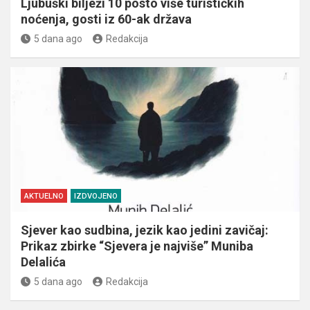
Ljubuški bilježi 10 posto više turističkih
noćenja, gosti iz 60-ak država
5 dana ago
Redakcija
AKTUELNO
IZDVOJENO
Sjever kao sudbina, jezik kao jedini zavičaj:
Prikaz zbirke “Sjevera je najviše” Muniba
Delalića
5 dana ago
Redakcija