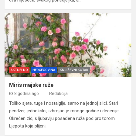
AKTUELNO
HERCEGOVINA
KNJIŽEVNI KUTAK
Miris majske ruže
8 godina ago
Redakcija
Toliko sjete, tuge i nostalgije, samo na jednoj slici. Stari
pendžer, jednokrilni, izbrojao je mnoge godine i decenije.
Okrečen zid, s ljubavlju posađena ruža pod prozorom.
Ljepota koja plijeni.