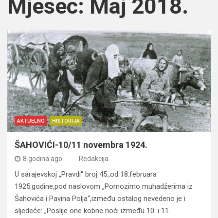
Mjesec:
Maj 2018.
AKTUELNO
HISTORIJA
ŠAHOVIĆI-10/11 novembra 1924.
8 godina ago
Redakcija
U sarajevskoj „Pravdi“ broj 45.,od 18.februara
1925.godine,pod naslovom „Pomozimo muhadžerima iz
Šahovića i Pavina Polja“,između ostalog nevedeno je i
sljedeće: „Poslije one kobne noći između 10. i 11.