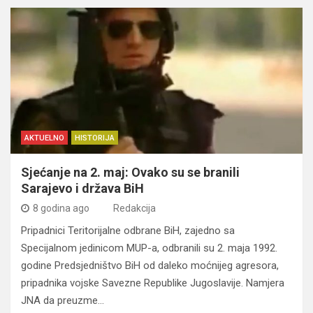
AKTUELNO
HISTORIJA
Sjećanje na 2. maj: Ovako su se branili
Sarajevo i država BiH
8 godina ago
Redakcija
Pripadnici Teritorijalne odbrane BiH, zajedno sa
Specijalnom jedinicom MUP-a, odbranili su 2. maja 1992.
godine Predsjedništvo BiH od daleko moćnijeg agresora,
pripadnika vojske Savezne Republike Jugoslavije. Namjera
JNA da preuzme…