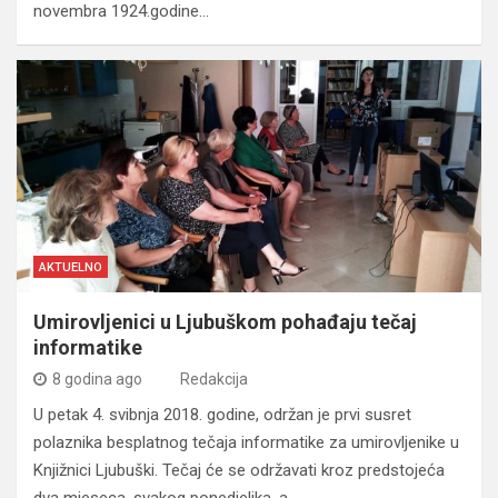
novembra 1924.godine…
AKTUELNO
Umirovljenici u Ljubuškom pohađaju tečaj
informatike
8 godina ago
Redakcija
U petak 4. svibnja 2018. godine, održan je prvi susret
polaznika besplatnog tečaja informatike za umirovljenike u
Knjižnici Ljubuški. Tečaj će se održavati kroz predstojeća
dva mjeseca, svakog ponedjeljka, a…