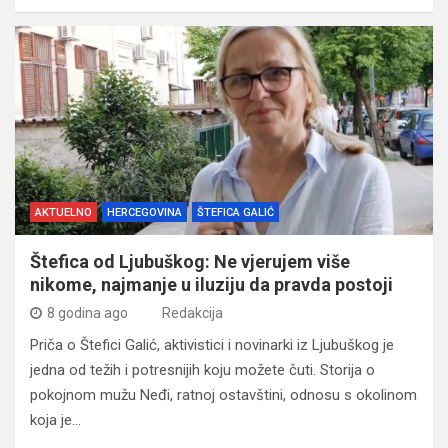
AKTUELNO
HERCEGOVINA
ŠTEFICA GALIĆ
Štefica od Ljubuškog: Ne vjerujem više
nikome, najmanje u iluziju da pravda postoji
8 godina ago
Redakcija
Priča o Štefici Galić, aktivistici i novinarki iz Ljubuškog je
jedna od težih i potresnijih koju možete čuti. Storija o
pokojnom mužu Neđi, ratnoj ostavštini, odnosu s okolinom
koja je…