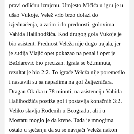
pravi odličnu izmjenu. Umjesto Mičića u igru je u
ušao Vukoje. Velež vrlo brzo dolazi do
izjednačenja, a zatim i do prednosti, golovima
Vahida Halilhodžića. Kod drugog gola Vukoje je
bio asistent. Prednost Veleža nije dugo trajala, jer
je sudija Vlajić opet pokazao na penal i opet je
Baždarević bio precizan. Igrala se 62.minuta,
rezultat je bio 2:2. To igrače Veleža nije poremetilo
i nastavili su sa napadima na gol Željezničara.
Dragan Okuka u 78.minuti, na asistenciju Vahida
Halilhodžića postiže gol i postavlja konačnih 3:2.
Veliko slavlja Rođenih u Beogradu, ali i u
Mostaru moglo je da krene. Tada je mnogima
ostalo u sjećanju da su se navijači Veleža nakon