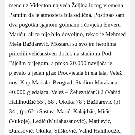
mene uz Videoton najveća Željina iz tog vremena.
Pamtim da je atmosfera bila odlična. Postigao sam
dva pogotka sjajnom golmanu i čovjeku Enveru
Mariću, ali to nije bilo dovoljno, rekao je Mehmed
Meša Baždarević. Mostarci su svojim herojima
priredili veličanstven doček na stadionu Pod
Bijelim brijegom, a preko 20.000 navijača je
pjevalo u jedan glas: Procvjetala bijela lala, Velež
nosi Kup Maršala. Beograd, Stadion Marakana,
40.000 gledalaca. Velež – Željezničar 3:2 (Vahid
Halilhodžić 55’, 58’, Okuka 78’; Baždarević (p)
34’, (p) 62’) Sastav: Marić, Kalajdžić, Mičić
(Vukoje), Ledić (Mulahasanović), Matijević,
Đurasović, Okuka, Slišković, Vahid Halilhodžić,