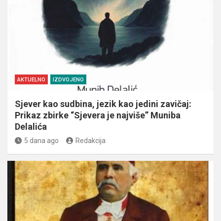
AKTUELNO
IZDVOJENO
Sjever kao sudbina, jezik kao jedini zavičaj:
Prikaz zbirke “Sjevera je najviše” Muniba
Delalića
5 dana ago
Redakcija