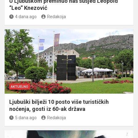
U Ljubuškom preminuo naš susjed Leopold
“Leo” Knezović
4 dana ago
Redakcija
AKTUELNO
Ljubuški bilježi 10 posto više turističkih
noćenja, gosti iz 60-ak država
5 dana ago
Redakcija