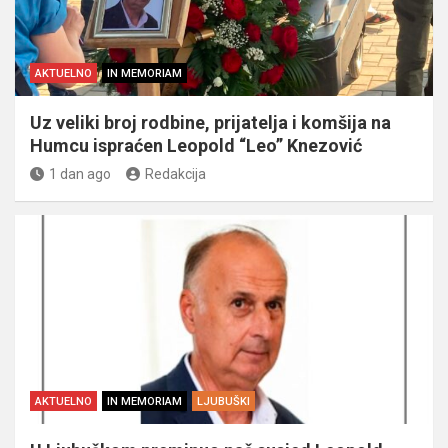
AKTUELNO
IN MEMORIAM
Uz veliki broj rodbine, prijatelja i komšija na
Humcu ispraćen Leopold “Leo” Knezović
1 dan ago
Redakcija
AKTUELNO
IN MEMORIAM
LJUBUŠKI