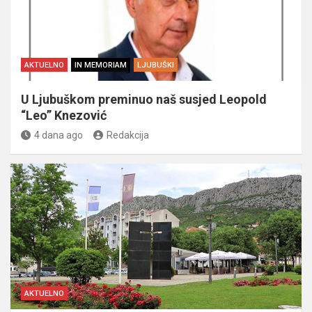
AKTUELNO
IN MEMORIAM
LJUBUŠKI
U Ljubuškom preminuo naš susjed Leopold
“Leo” Knezović
4 dana ago
Redakcija
AKTUELNO