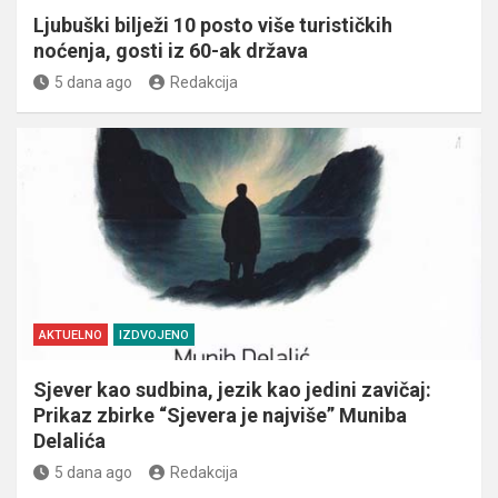
Ljubuški bilježi 10 posto više turističkih
noćenja, gosti iz 60-ak država
5 dana ago
Redakcija
AKTUELNO
IZDVOJENO
Sjever kao sudbina, jezik kao jedini zavičaj:
Prikaz zbirke “Sjevera je najviše” Muniba
Delalića
5 dana ago
Redakcija