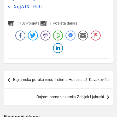
v=XqjAIX_HItU
1758 Posjeta
1 Posjeta danas
Navigacija
Bajramska poruka reisu-l-uleme Huseina ef. Kavazovića
članaka
Bajram namaz dzamija Zabljak Ljubuski
Najnoviji članci