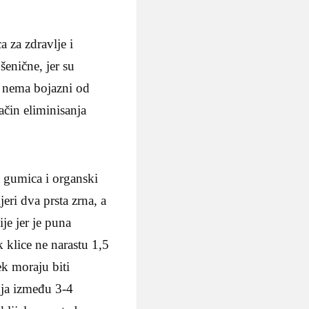
 za zdravlje i
šenične, jer su
i nema bojazni od
ačin eliminisanja
i gumica i organski
eri dva prsta zrna, a
ije jer je puna
 klice ne narastu 1,5
k moraju biti
anja između 3-4