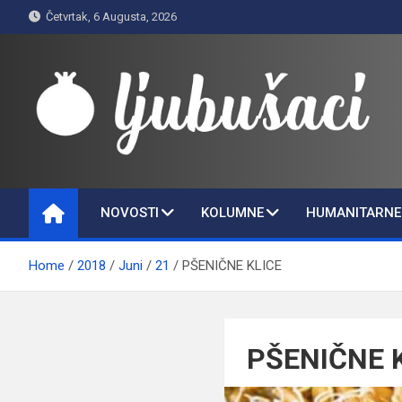
Skip
Četvrtak, 6 Augusta, 2026
to
content
Ljubušaci
Svom voljenom gradu
NOVOSTI
KOLUMNE
HUMANITARNE 
Home
2018
Juni
21
PŠENIČNE KLICE
PŠENIČNE 