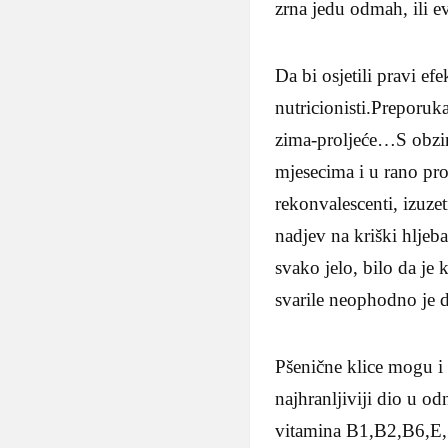
zrna jedu odmah, ili ev
Da bi osjetili pravi ef
nutricionisti.Preporuk
zima-proljeće…S obziro
mjesecima i u rano pr
rekonvalescenti, izuz
nadjev na kriški hljeb
svako jelo, bilo da je
svarile neophodno je 
Pšenične klice mogu i 
najhranljiviji dio u o
vitamina B1,B2,B6,E, 