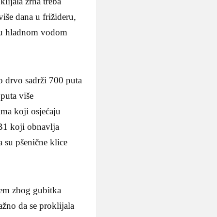
klijala zrna treba
više dana u frižideru,
iraju hladnom vodom
lo drvo sadrži 700 puta
 puta više
ima koji osjećaju
B1 koji obnavlja
a su pšenične klice
blem zbog gubitka
ažno da se proklijala