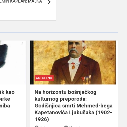
LMIN KAPLAN: MAJKA
AKTUELNO
ik kao
Na horizontu bošnjačkog
birke
kulturnog preporoda:
niba
Godišnjica smrti Mehmed-bega
Kapetanovića Ljubušaka (1902-
1926)