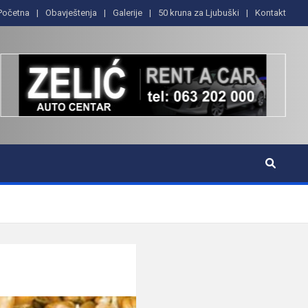
Početna
Obavještenja
Galerije
50 kruna za Ljubuški
Kontakt