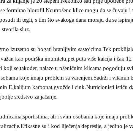
a za klijanje je 20 stepeni.Nekoliko sati prije upotrebe pro
 se formirao hlorofil.Neutrošene klice mogu da se čuvaju i 
 posudi ili tegli, s tim što svakoga dana moraju da se isp
stvorila sluz.
o zrno izuzetno su bogati hranljivim sastojcima.Tek proklija
 važan kao podrška imunitetu,pet puta više kalcija i čak 12
ti koji se,također, nalaze u pšeničnim klicama pogoduju sv
 osobama koje imaju problem sa varenjem.Sadrži i vitamin 
amin E,kalijum karbonat,gvožđe i cink.Nutricionisti ističu d
bolje sredstvo za jačanje.
trudnicama,sportistima, ali i svim osobama koje imaju pro
alizacije.Efikasne su i kod liječenja depresije, a jedino je v