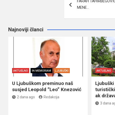
FARAH TAHIRBEGOVIĆ
članaka
MENE…
Najnoviji članci
AKTUELNO
IN MEMORIAM
LJUBUŠKI
AKTUELNO
U Ljubuškom preminuo naš
Ljubuški 
susjed Leopold “Leo” Knezović
turističk
ak držav
2 dana ago
Redakcija
3 dana a