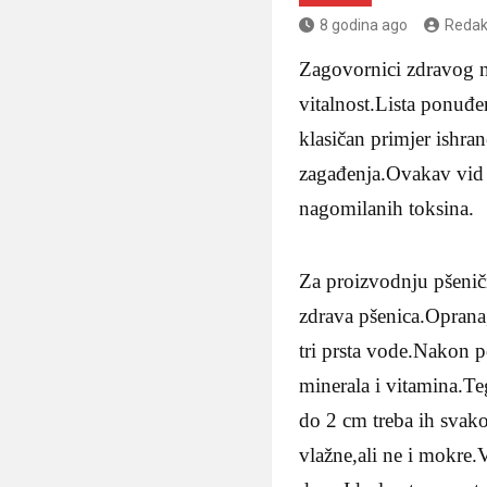
8 godina ago
Redak
Zagovornici zdravog na
vitalnost.Lista ponuđe
klasičan primjer ishr
zagađenja.Ovakav vid i
nagomilanih toksina.
Za proizvodnju pšeničn
zdrava pšenica.Oprana,
tri prsta vode.Nakon po
minerala i vitamina.Te
do 2 cm treba ih svak
vlažne,ali ne i mokre.