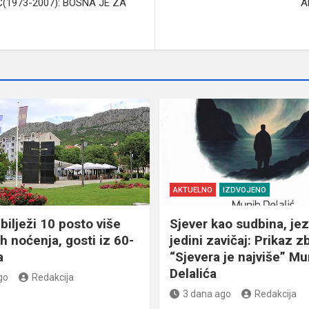
(1973-2007): BOSNA JE ZA
A
AKTUELNO
IZDVOJENO
bilježi 10 posto više
Sjever kao sudbina, jez
ih noćenja, gosti iz 60-
jedini zavičaj: Prikaz z
a
“Sjevera je najviše” Mu
Delalića
go
Redakcija
3 dana ago
Redakcija