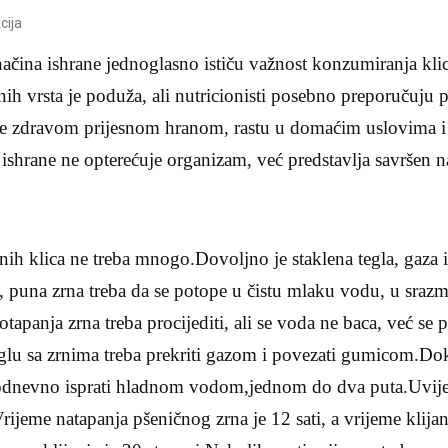
cija
čina ishrane jednoglasno ističu važnost konzumiranja klica
nih vrsta je poduža, ali nutricionisti posebno preporučuju p
ane zdravom prijesnom hranom, rastu u domaćim uslovima 
shrane ne opterećuje organizam, već predstavlja savršen n
ih klica ne treba mnogo.Dovoljno je staklena tegla, gaza 
 puna zrna treba da se potope u čistu mlaku vodu, u srazmj
tapanja zrna treba procijediti, ali se voda ne baca, već se p
glu sa zrnima treba prekriti gazom i povezati gumicom.Dok
odnevno isprati hladnom vodom,jednom do dva puta.Uvije
Vrijeme natapanja pšeničnog zrna je 12 sati, a vrijeme klij