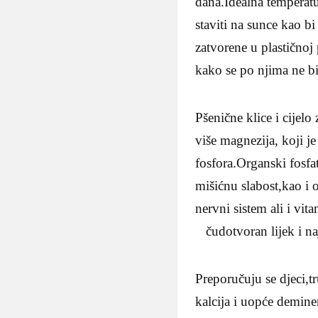
dana.Idealna temperatur
staviti na sunce kao bi
zatvorene u plastičnoj
kako se po njima ne bi 
Pšenične klice i cijel
više magnezija, koji je
fosfora.Organski fosfa
mišićnu slabost,kao i
nervni sistem ali i vit
čudotvoran lijek i naj
Preporučuju se djeci,
kalcija i uopće deminer