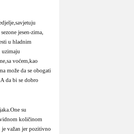
edjelje,savjetuju
e sezone jesen-zima,
esti u hladnim
h uzimaju
ame,sa voćem,kao
cama može da se obogati
…A da bi se dobro
ojaka.One su
 zavidnom količinom
je važan jer pozitivno