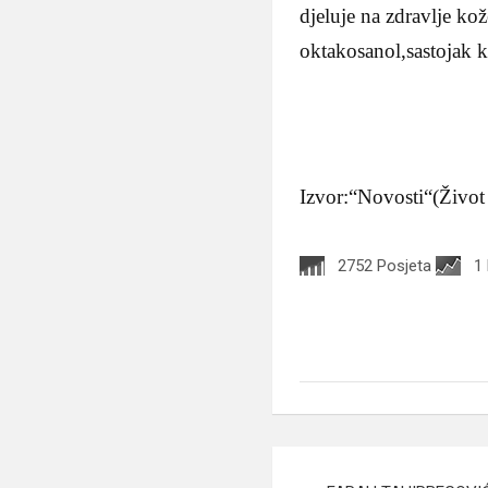
djeluje na zdravlje ko
oktakosanol,sastojak k
Izvor:“Novosti“(Život
2752 Posjeta
1
Navigacija