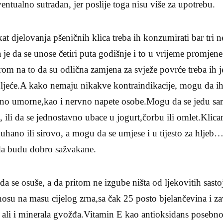
entualno sutradan, jer poslije toga nisu više za upotrebu.
ekat djelovanja pšeničnih klica treba ih konzumirati bar tri n
a je da se unose četiri puta godišnje i to u vrijeme promjen
m na to da su odlična zamjena za svježe povrće treba ih j
oljeće.A kako nemaju nikakve kontraindikacije, mogu da i
etno umorne,kao i nervno napete osobe.Mogu da se jedu s
a, ili da se jednostavno ubace u jogurt,čorbu ili omlet.Kli
 kuhano ili sirovo, a mogu da se umjese i u tijesto za hljeb
da budu dobro sažvakane.
da se osuše, a da pritom ne izgube ništa od ljekovitih sast
dnosu na masu cijelog zrna,sa čak 25 posto bjelančevina i
ali i minerala gvožđa.Vitamin E kao antioksidans posebno 