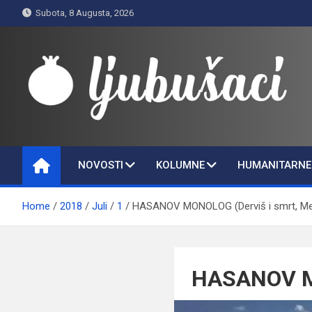
Skip
Subota, 8 Augusta, 2026
to
content
Ljubušaci
Svom voljenom gradu
NOVOSTI
KOLUMNE
HUMANITARNE 
Home
2018
Juli
1
HASANOV MONOLOG (Derviš i smrt, Me
HASANOV MO