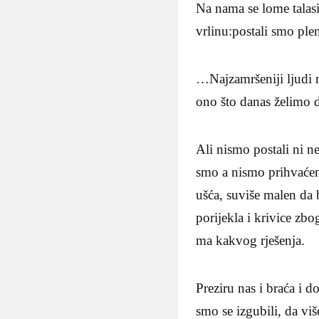
Na nama se lome talasi
vrlinu:postali smo pl
…Najzamršeniji ljudi n
ono što danas želimo 
Ali nismo postali ni 
smo a nismo prihvaćeni
ušća, suviše malen da 
porijekla i krivice z
ma kakvog rješenja.
Preziru nas i braća i 
smo se izgubili, da vi