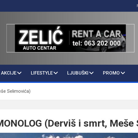
AKCIJE
LIFESTYLE
LJUBUŠKI
PROMO
še Selimovića)
NOLOG (Derviš i smrt, Meše 