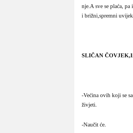
nje.A sve se plaća, pa 
i brižni,spremni uvije
SLIČAN ČOVJEK,Ir
-Većina ovih koji se s
živjeti.
-Naučit će.