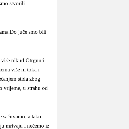
smo stvorili
 nama.Do juče smo bili
 više nikud.Otrgnuti
ema više ni toka i
jećanjem stida zbog
o vrijeme, u strahu od
se sačuvamo, a tako
oju mrtvaju i nećemo iz