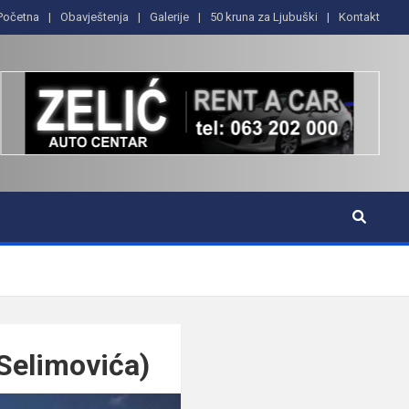
Početna
Obavještenja
Galerije
50 kruna za Ljubuški
Kontakt
Selimovića)