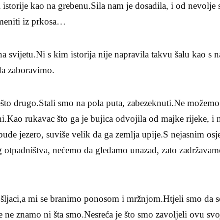
 istorije kao na grebenu.Sila nam je dosadila, i od nevolje 
emeniti iz prkosa…
a svijetu.Ni s kim istorija nije napravila takvu šalu kao s
da zaboravimo.
nešto drugo.Stali smo na pola puta, zabezeknuti.Ne možemo
.Kao rukavac što ga je bujica odvojila od majke rijeke, i n
bude jezero, suviše velik da ga zemlja upije.S nejasnim os
bog otpadništva, nećemo da gledamo unazad, zato zadržavam
došljaci,a mi se branimo ponosom i mržnjom.Htjeli smo da 
še ne znamo ni šta smo.Nesreća je što smo zavoljeli ovu sv