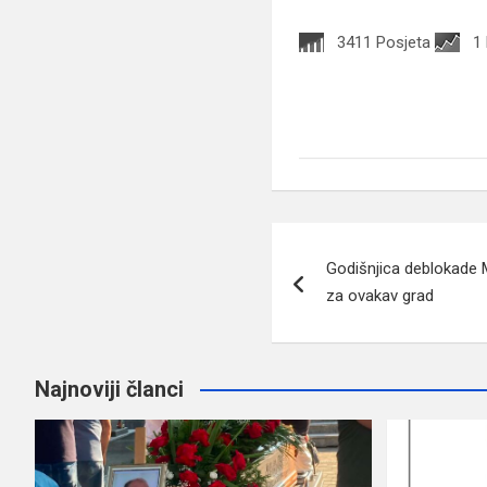
3411 Posjeta
1
Navigacija
Godišnjica deblokade M
članaka
za ovakav grad
Najnoviji članci