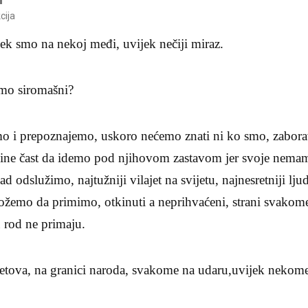
cija
jek smo na nekoj međi, uvijek nečiji miraz.
smo siromašni?
imo i prepoznajemo, uskoro nećemo znati ni ko smo, zabora
ine čast da idemo pod njihovom zastavom jer svoje nem
d odslužimo, najtužniji vilajet na svijetu, najnesretniji lj
možemo da primimo, otkinuti a neprihvaćeni, strani svakome
u rod ne primaju.
etova, na granici naroda, svakome na udaru,uvijek nekome