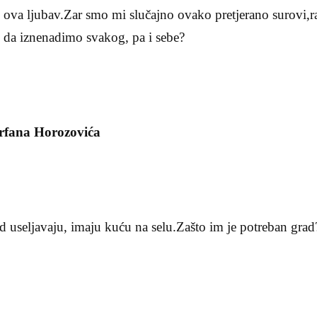
i ova ljubav.Zar smo mi slučajno ovako pretjerano surovi,raz
k da iznenadimo svakog, pa i sebe?
fana Horozovića
ad useljavaju, imaju kuću na selu.Zašto im je potreban gr