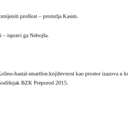
omijeniti prošlost – promrlja Kasim.
i – ispravi ga Nebojša.
olino-hastal-smartfon:književnost kao prostor izazova u k
“;Godišnjak BZK Preporod 2015.