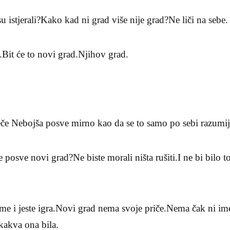
u istjerali?Kako kad ni grad više nije grad?Ne liči na sebe.
u.Bit će to novi grad.Njihov grad.
reče Nebojša posve mirno kao da se to samo po sebi razumij
 posve novi grad?Ne biste morali ništa rušiti.I ne bi bilo t
ome i jeste igra.Novi grad nema svoje priče.Nema čak ni i
kakva ona bila.