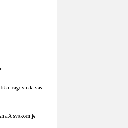
e.
oliko tragova da vas
mena.A svakom je