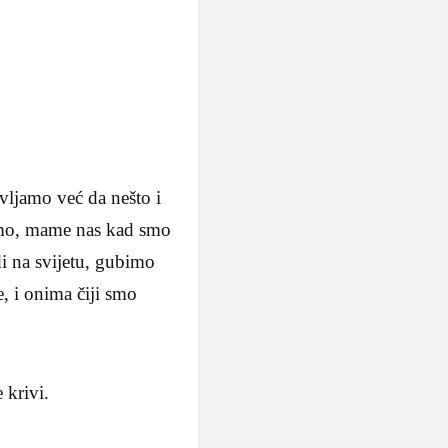
vljamo već da nešto i
amo, mame nas kad smo
udi na svijetu, gubimo
, i onima čiji smo
 krivi.