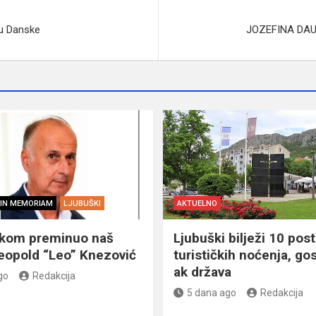
cu Danske
JOZEFINA DAU
IN MEMORIAM
LJUBUŠKI
AKTUELNO
škom preminuo naš
Ljubuški bilježi 10 post
eopold “Leo” Knezović
turističkih noćenja, gos
ak država
go
Redakcija
5 dana ago
Redakcija