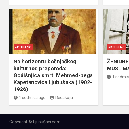
AKTUELNO
AKTUELNO
Na horizontu bošnjačkog
ŽENIDBE
kulturnog preporoda:
MUSLIMA
Godišnjica smrti Mehmed-bega
1 sedmic
Kapetanovića Ljubušaka (1902-
1926)
1 sedmica ago
Redakcija
Copyright © Ljubušaci.com