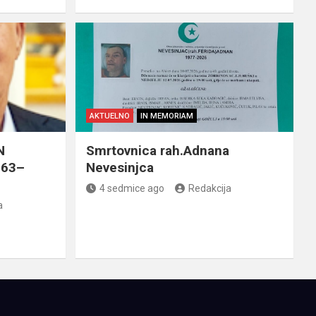
AKTUELNO
IN MEMORIAM
N
Smrtovnica rah.Adnana
963–
Nevesinjca
4 sedmice ago
Redakcija
a