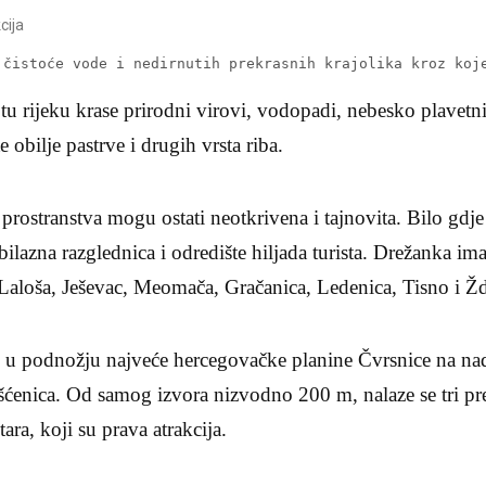
cija
 čistoće vode i nedirnutih prekrasnih krajolika kroz koj
tu rijeku krase prirodni virovi, vodopadi, nebesko plavetni
e obilje pastrve i drugih vrsta riba.
rostranstva mogu ostati neotkrivena i tajnovita. Bilo gdj
ilazna razglednica i odredište hiljada turista. Drežanka ima
 Laloša, Ješevac, Meomača, Gračanica, Ledenica, Tisno i Žd
e u podnožju najveće hercegovačke planine Čvrsnice na na
šćenica. Od samog izvora nizvodno 200 m, nalaze se tri p
ra, koji su prava atrakcija.