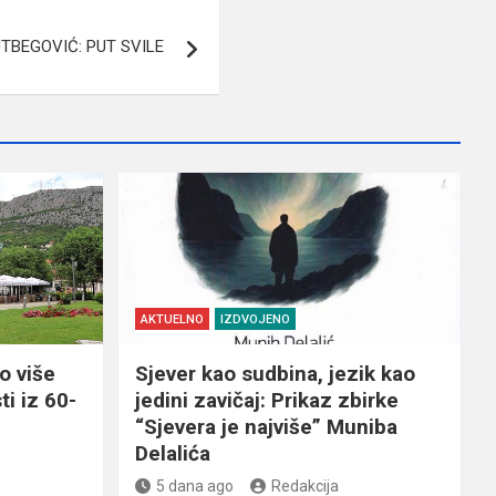
TBEGOVIĆ: PUT SVILE
AKTUELNO
IZDVOJENO
o više
Sjever kao sudbina, jezik kao
ti iz 60-
jedini zavičaj: Prikaz zbirke
“Sjevera je najviše” Muniba
Delalića
5 dana ago
Redakcija