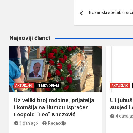
Navigacija
Bosanski stećak u sr
članaka
Najnoviji članci
AKTUELNO
IN MEMORIAM
AKTUELNO
Uz veliki broj rodbine, prijatelja
U Ljubu
i komšija na Humcu ispraćen
susjed L
Leopold “Leo” Knezović
4 dana a
1 dan ago
Redakcija