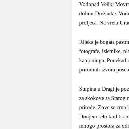
Vodopad Veliki Movran 
dolinu Drežanke. Vodo
proljeća. Na vrelu Gra
Rijeka je bogata pastr
fotografe, izletnike, 
kanjoninga. Ponekad u
prirodnih izvora posebn
Stupina u Dragi je po
za skokove sa Starog m
prirode. Zove se crna 
Donjem selu kod brane 
mnogo prostora za odm