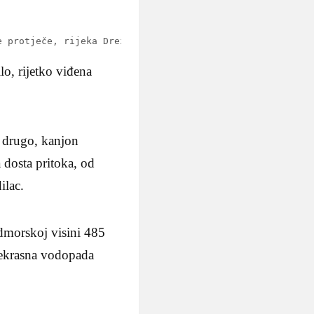
e protječe, rijeka Drežanka, jednostavno, ostavlja bez d
lo, rijetko viđena
e drugo, kanjon
 dosta pritoka, od
ilac.
dmorskoj visini 485
rekrasna vodopada