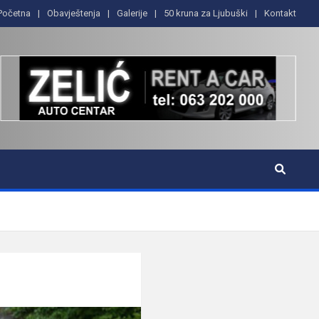
Početna
Obavještenja
Galerije
50 kruna za Ljubuški
Kontakt