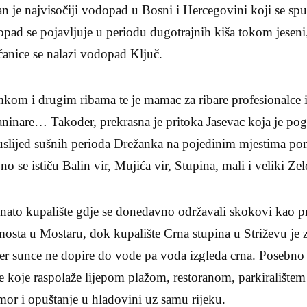
je najvisočiji vodopad u Bosni i Hercegovini koji se spušt
pad se pojavljuje u periodu dugotrajnih kiša tokom jeseni
ćanice se nalazi vodopad Ključ.
mkom i drugim ribama te je mamac za ribare profesionalce i
planinare… Također, prekrasna je pritoka Jasevac koja je po
slijed sušnih perioda Drežanka na pojedinim mjestima pon
o se ističu Balin vir, Mujića vir, Stupina, mali i veliki Ze
znato kupalište gdje se donedavno održavali skokovi kao 
osta u Mostaru, dok kupalište Crna stupina u Striževu je za
jer sunce ne dopire do vode pa voda izgleda crna. Posebno s
koje raspolaže lijepom plažom, restoranom, parkiralištem 
or i opuštanje u hladovini uz samu rijeku.