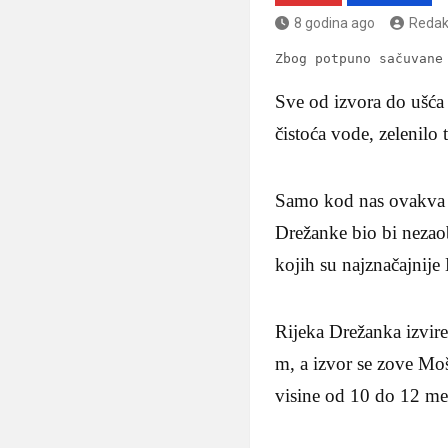
8 godina ago
Redak
Zbog potpuno sačuvane
Sve od izvora do ušća 
čistoća vode, zelenilo t
Samo kod nas ovakva p
Drežanke bio bi nezaob
kojih su najznačajnije
Rijeka Drežanka izvir
m, a izvor se zove Mo
visine od 10 do 12 meta