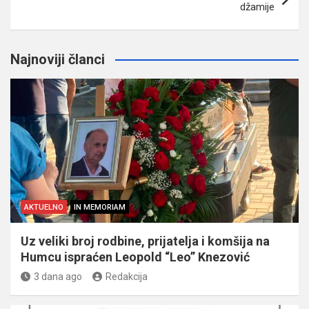
džamije
Najnoviji članci
AKTUELNO
IN MEMORIAM
Uz veliki broj rodbine, prijatelja i komšija na
Humcu ispraćen Leopold “Leo” Knezović
3 dana ago
Redakcija