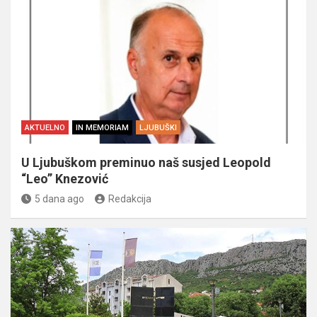
AKTUELNO
IN MEMORIAM
LJUBUŠKI
U Ljubuškom preminuo naš susjed Leopold
“Leo” Knezović
5 dana ago
Redakcija