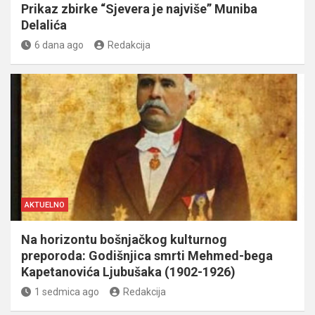
Prikaz zbirke “Sjevera je najviše” Muniba
Delalića
6 dana ago
Redakcija
AKTUELNO
Na horizontu bošnjačkog kulturnog
preporoda: Godišnjica smrti Mehmed-bega
Kapetanovića Ljubušaka (1902-1926)
1 sedmica ago
Redakcija