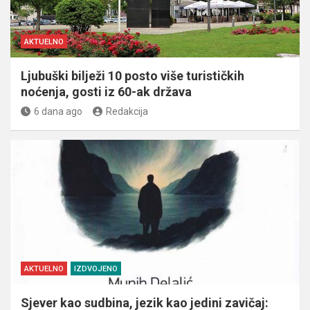
AKTUELNO
Ljubuški bilježi 10 posto više turističkih
noćenja, gosti iz 60-ak država
6 dana ago
Redakcija
AKTUELNO
IZDVOJENO
Sjever kao sudbina, jezik kao jedini zavičaj: