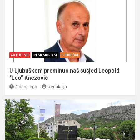
AKTUELNO
IN MEMORIAM
LJUBUŠKI
U Ljubuškom preminuo naš susjed Leopold
“Leo” Knezović
4 dana ago
Redakcija