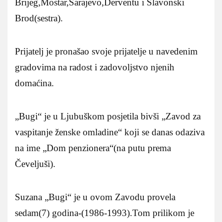
Brijeg,Mostar,Sarajevo,Derventu i Slavonski
Brod(sestra).
Prijatelj je pronašao svoje prijatelje u navedenim
gradovima na radost i zadovoljstvo njenih
domaćina.
„Bugi“ je u Ljubuškom posjetila bivši „Zavod za
vaspitanje ženske omladine“ koji se danas odaziva
na ime „Dom penzionera“(na putu prema
Čeveljuši).
Suzana „Bugi“ je u ovom Zavodu provela
sedam(7) godina-(1986-1993).Tom prilikom je