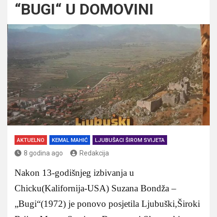
“BUGI“ U DOMOVINI
AKTUELNO
KEMAL MAHIĆ
LJUBUŠACI ŠIROM SVIJETA
8 godina ago
Redakcija
Nakon 13-godišnjeg izbivanja u
Chicku(Kalifornija-USA) Suzana Bondža –
„Bugi“(1972) je ponovo posjetila Ljubuški,Široki