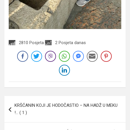
2810 Posjeta
2 Posjeta danas
Navigacija
KRŠĆANIN KOJI JE HODOČASTIO – NA HADŽ U MEKU
članaka
!… ( 1 )