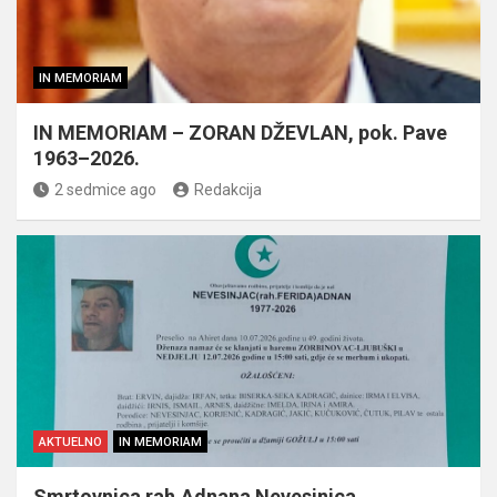
IN MEMORIAM
IN MEMORIAM – ZORAN DŽEVLAN, pok. Pave
1963–2026.
2 sedmice ago
Redakcija
AKTUELNO
IN MEMORIAM
Smrtovnica rah.Adnana Nevesinjca