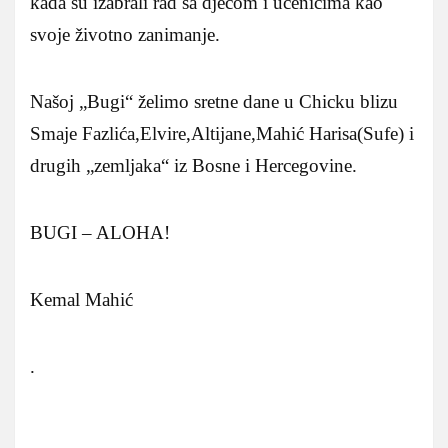
kada su izabrali rad sa djecom i učenicima kao
svoje životno zanimanje.
Našoj „Bugi“ želimo sretne dane u Chicku blizu
Smaje Fazlića,Elvire,Altijane,Mahić Harisa(Sufe) i
drugih „zemljaka“ iz Bosne i Hercegovine.
BUGI – ALOHA!
Kemal Mahić
.