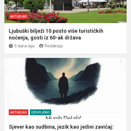
AKTUELNO
Ljubuški bilježi 10 posto više turističkih
noćenja, gosti iz 60-ak država
5 dana ago
Redakcija
AKTUELNO
IZDVOJENO
Sjever kao sudbina, jezik kao jedini zavičaj: