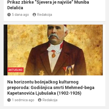
Prikaz zbirke “Sjevera je najviše” Muniba
Delalića
5 dana ago
Redakcija
AKTUELNO
Na horizontu bošnjačkog kulturnog
preporoda: Godišnjica smrti Mehmed-bega
Kapetanovića Ljubušaka (1902-1926)
1 sedmica ago
Redakcija