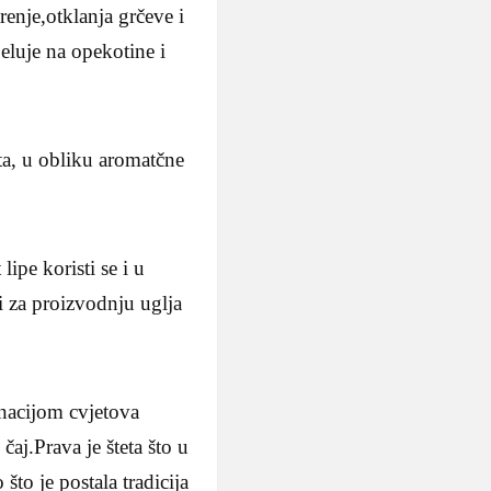
enje,otklanja grčeve i
eluje na opekotine i
ata, u obliku aromatčne
ipe koristi se i u
i za proizvodnju uglja
inacijom cvjetova
čaj.Prava je šteta što u
što je postala tradicija