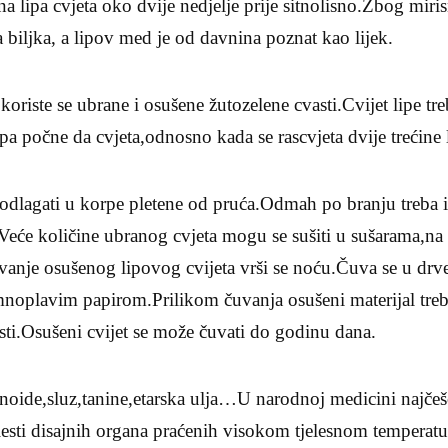
a lipa cvjeta oko dvije nedjelje prije sitnolisno.Zbog miris
biljka, a lipov med je od davnina poznat kao lijek.
koriste se ubrane i osušene žutozelene cvasti.Cvijet lipe tre
 počne da cvjeta,odnosno kada se rascvjeta dvije trećine l
odlagati u korpe pletene od pruća.Odmah po branju treba ih
Veće količine ubranog cvjeta mogu se sušiti u sušarama,na
ovanje osušenog lipovog cvijeta vrši se noću.Čuva se u dr
mnoplavim papirom.Prilikom čuvanja osušeni materijal treba
losti.Osušeni cvijet se može čuvati do godinu dana.
vonoide,sluz,tanine,etarska ulja…U narodnoj medicini najčešć
lesti disajnih organa praćenih visokom tjelesnom temperat