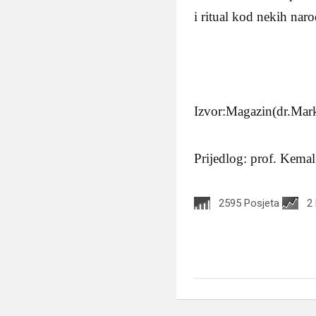
i ritual kod nekih nar
Izvor:Magazin(dr.Mark
Prijedlog: prof. Kema
2595 Posjeta
2