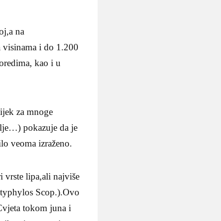
oj,a na
 visinama i do 1.200
oredima, kao i u
 lijek za mnoge
plje…) pokazuje da je
ilo veoma izraženo.
vrste lipa,ali najviše
platyphylos Scop.).Ovo
.Cvjeta tokom juna i