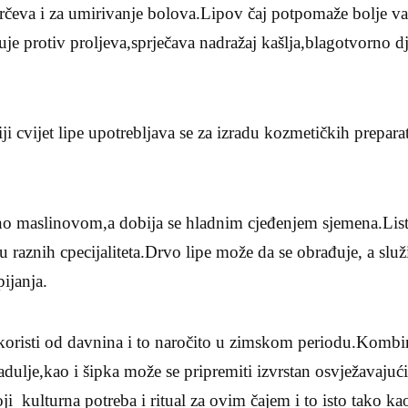
rčeva i za umirivanje bolova.Lipov čaj potpomaže bolje var
je protiv proljeva,sprječava nadražaj kašlja,blagotvorno dj
ji cvijet lipe upotrebljava se za izradu kozmetičkih prepar
čno maslinovom,a dobija se hladnim cjeđenjem sjemena.List l
u raznih cpecijaliteta.Drvo lipe može da se obrađuje, a služ
ijanja.
 koristi od davnina i to naročito u zimskom periodu.Komb
kadulje,kao i šipka može se pripremiti izvrstan osvježavajući 
 kulturna potreba i ritual za ovim čajem i to isto tako kao 