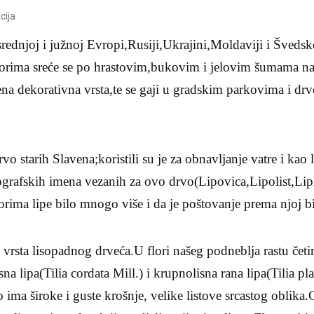
cija
srednjoj i južnoj Evropi,Rusiji,Ukrajini,Moldaviji i Švedsk
orima sreće se po hrastovim,bukovim i jelovim šumama na
na dekorativna vrsta,te se gaji u gradskim parkovima i drv
vo starih Slavena;koristili su je za obnavljanje vatre i kao
pografskih imena vezanih za ovo drvo(Lipovica,Lipolist,Li
rima lipe bilo mnogo više i da je poštovanje prema njoj b
rsta lisopadnog drveća.U flori našeg podneblja rastu četiri 
asna lipa(Tilia cordata Mill.) i krupnolisna rana lipa(Tilia 
 ima široke i guste krošnje, velike listove srcastog oblika