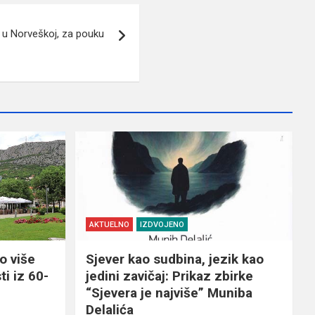
 u Norveškoj, za pouku
AKTUELNO
IZDVOJENO
o više
Sjever kao sudbina, jezik kao
ti iz 60-
jedini zavičaj: Prikaz zbirke
“Sjevera je najviše” Muniba
Delalića