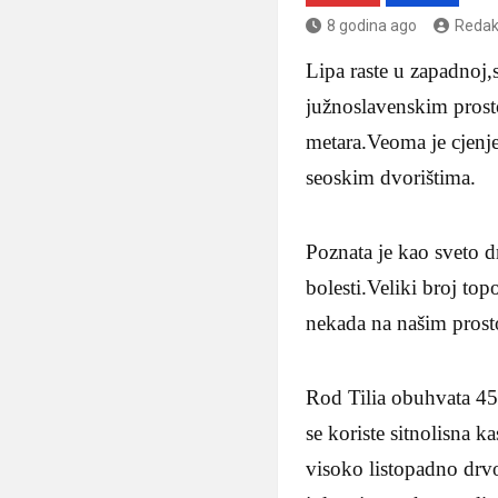
8 godina ago
Redak
Lipa raste u zapadnoj,
južnoslavenskim prost
metara.Veoma je cjenje
seoskim dvorištima.
Poznata je kao sveto dr
bolesti.Veliki broj to
nekada na našim prosto
Rod Tilia obuhvata 45 v
se koriste sitnolisna k
visoko listopadno drvo