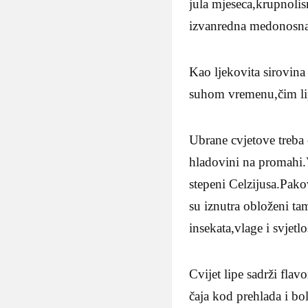
jula mjeseca,krupnolisn
izvanredna medonosna 
Kao ljekovita sirovina 
suhom vremenu,čim lipa
Ubrane cvjetove treba 
hladovini na promahi.
stepeni Celzijusa.Pak
su iznutra obloženi ta
insekata,vlage i svjet
Cvijet lipe sadrži fla
čaja kod prehlada i bo