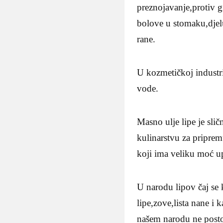
preznojavanje,protiv g
bolove u stomaku,djelu
rane.
U kozmetičkoj industri
vode.
Masno ulje lipe je sli
kulinarstvu za priprem
koji ima veliku moć up
U narodu lipov čaj se
lipe,zove,lista nane i 
našem narodu ne postoji