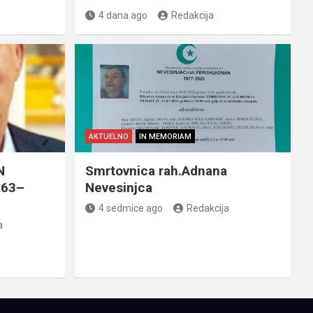
4 dana ago
Redakcija
AKTUELNO
IN MEMORIAM
N
Smrtovnica rah.Adnana
963–
Nevesinjca
4 sedmice ago
Redakcija
a