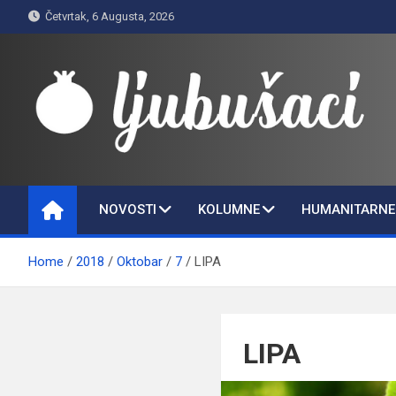
Skip
Četvrtak, 6 Augusta, 2026
to
content
Ljubušaci
Svom voljenom gradu
NOVOSTI
KOLUMNE
HUMANITARNE 
Home
2018
Oktobar
7
LIPA
LIPA