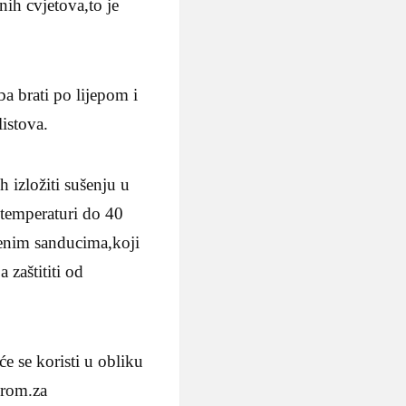
nih cvjetova,to je
ba brati po lijepom i
istova.
 izložiti sušenju u
 temperaturi do 40
venim sanducima,koji
 zaštititi od
e se koristi u obliku
urom.za