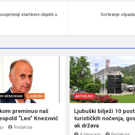
posjećeniji stambeni objekti u
Sortiranje otpada
IN MEMORIAM
LJUBUŠKI
AKTUELNO
škom preminuo naš
Ljubuški bilježi 10 post
eopold “Leo” Knezović
turističkih noćenja, gos
ak država
go
Redakcija
4 dana ago
Redakcija