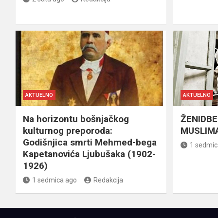
AKTUELNO
AKTUELNO
Na horizontu bošnjačkog
ŽENIDBE
kulturnog preporoda:
MUSLIMA
Godišnjica smrti Mehmed-bega
1 sedmic
Kapetanovića Ljubušaka (1902-
1926)
1 sedmica ago
Redakcija