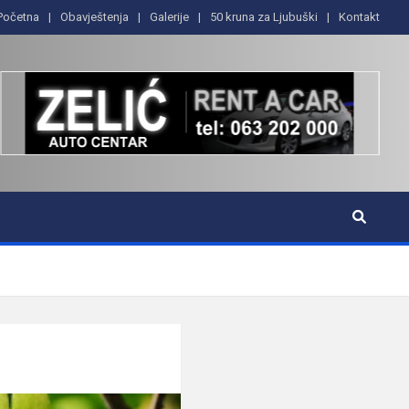
Početna
Obavještenja
Galerije
50 kruna za Ljubuški
Kontakt