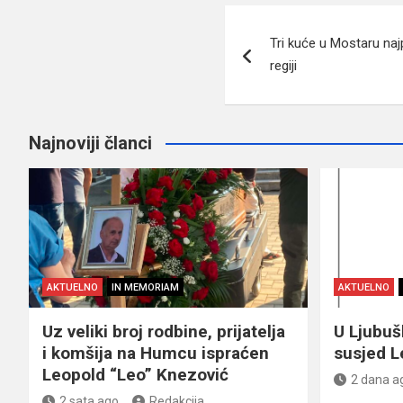
Navigacija
Tri kuće u Mostaru naj
članaka
regiji
Najnoviji članci
AKTUELNO
IN MEMORIAM
AKTUELNO
Uz veliki broj rodbine, prijatelja
U Ljubu
i komšija na Humcu ispraćen
susjed L
Leopold “Leo” Knezović
2 dana a
2 sata ago
Redakcija