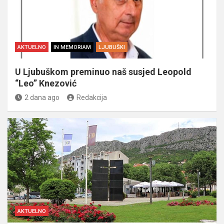
AKTUELNO
IN MEMORIAM
LJUBUŠKI
U Ljubuškom preminuo naš susjed Leopold
“Leo” Knezović
2 dana ago
Redakcija
AKTUELNO