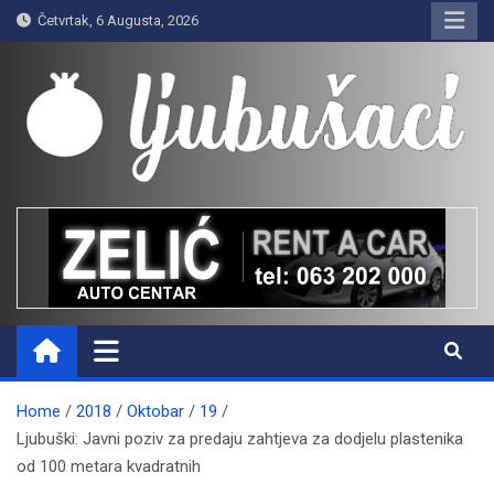
Skip
Četvrtak, 6 Augusta, 2026
to
content
Ljubušaci
Svom voljenom gradu
Home
2018
Oktobar
19
Ljubuški: Javni poziv za predaju zahtjeva za dodjelu plastenika
od 100 metara kvadratnih