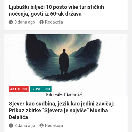
Ljubuški bilježi 10 posto više turističkih
noćenja, gosti iz 60-ak država
3 dana ago
Redakcija
AKTUELNO
IZDVOJENO
Sjever kao sudbina, jezik kao jedini zavičaj:
Prikaz zbirke “Sjevera je najviše” Muniba
Delalića
3 dana ago
Redakcija