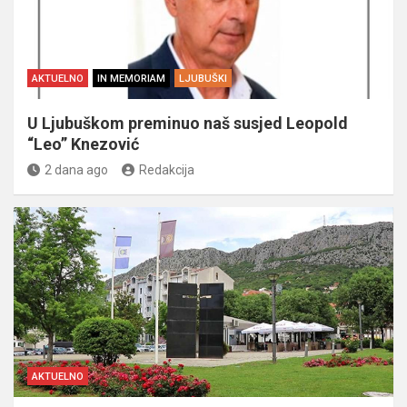
AKTUELNO
IN MEMORIAM
LJUBUŠKI
U Ljubuškom preminuo naš susjed Leopold
“Leo” Knezović
2 dana ago
Redakcija
AKTUELNO