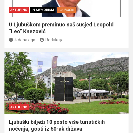
AKTUELNO
IN MEMORIAM
LJUBUŠKI
U Ljubuškom preminuo naš susjed Leopold
“Leo” Knezović
4 dana ago
Redakcija
AKTUELNO
Ljubuški bilježi 10 posto više turističkih
noćenja, gosti iz 60-ak država