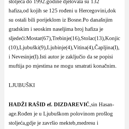
stoljeća do 1992.godine djelovala su 132
hafiza,od kojih se 125 rođeni u Hercegovini,dok
su ostali bili porijeklom iz Bosne.
Po današnjim
gradskim i seoskim naseljima broj hafiza je
sljedeći:Mostar(67),Trebinje(16),Stolac(13),Konjic
(10),Ljubuški(9),Ljubinje(4),Vitina(4),Čapljina(I),
i Nevesinje(I).Isti autor je zaključio da se popisi
muftija po mjestima ne mogu smatrati konačnim.
LJUBUŠKI
HADŽI RAŠID ef. DIZDAREVIĆ
,sin Hasan-
age.Rođen je u Ljubuškom polovinom prošlog
stoljeća,gdje je završio mekteb,medresu i