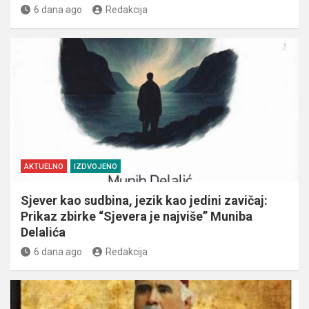
6 dana ago
Redakcija
AKTUELNO
IZDVOJENO
Sjever kao sudbina, jezik kao jedini zavičaj:
Prikaz zbirke “Sjevera je najviše” Muniba
Delalića
6 dana ago
Redakcija