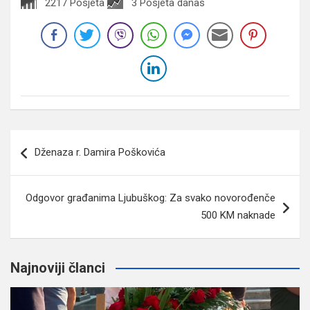
2217 Posjeta
3 Posjeta danas
Navigacija
Dženaza r. Damira Poškovića
članaka
Odgovor građanima Ljubuškog: Za svako novorođenče
500 KM naknade
Najnoviji članci