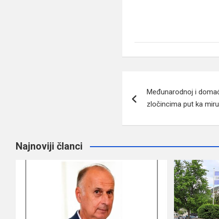
Navigacija
Međunarodnoj i domaćo
članaka
zločincima put ka miru
Najnoviji članci