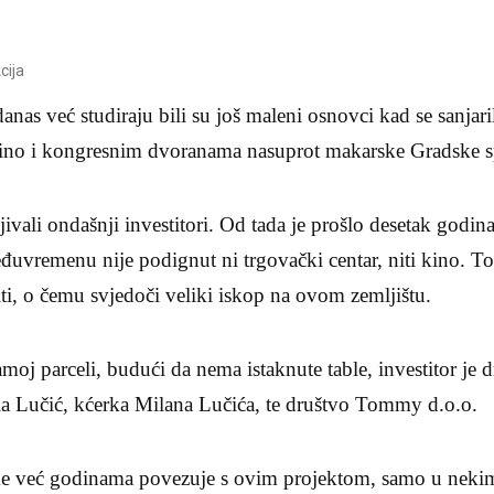
cija
danas već studiraju bili su još maleni osnovci kad se sanjar
ino i kongresnim dvoranama nasuprot makarske Gradske s
jivali ondašnji investitori. Od tada je prošlo desetak god
đuvremenu nije podignut ni trgovački centar, niti kino. T
ti, o čemu svjedoči veliki iskop na ovom zemljištu.
amoj parceli, budući da nema istaknute table, investitor je 
ela Lučić, kćerka Milana Lučića, te društvo Tommy d.o.o.
 ime već godinama povezuje s ovim projektom, samo u nek