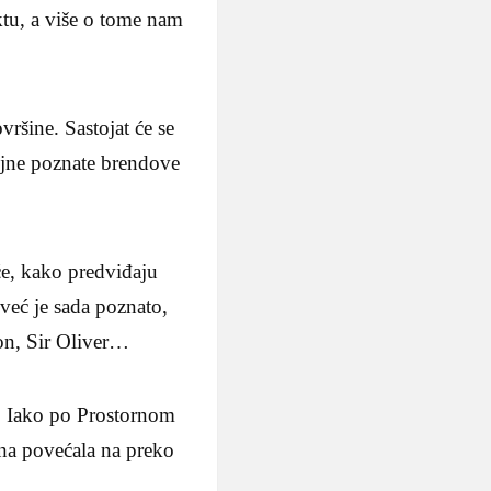
tu, a više o tome nam
ršine. Sastojat će se
ojne poznate brendove
e, kako predviđaju
 već je sada poznato,
on, Sir Oliver…
. Iako po Prostornom
ina povećala na preko