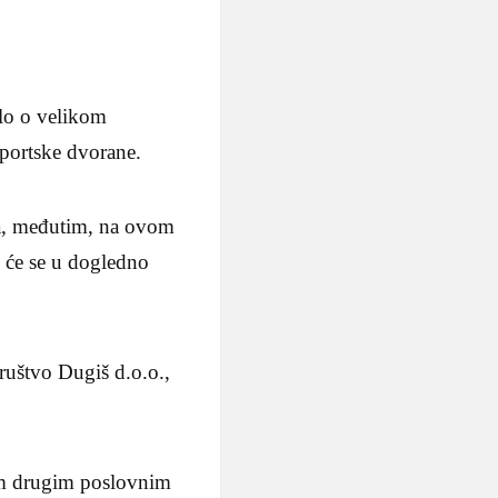
ilo o velikom
portske dvorane.
ina, međutim, na ovom
o će se u dogledno
društvo Dugiš d.o.o.,
im drugim poslovnim