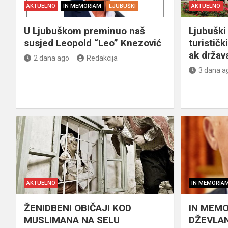
AKTUELNO
IN MEMORIAM
LJUBUŠKI
AKTUELNO
U Ljubuškom preminuo naš
Ljubuški 
susjed Leopold “Leo” Knezović
turističk
ak držav
2 dana ago
Redakcija
3 dana a
AKTUELNO
IN MEMORIA
ŽENIDBENI OBIČAJI KOD
IN MEMO
MUSLIMANA NA SELU
DŽEVLAN