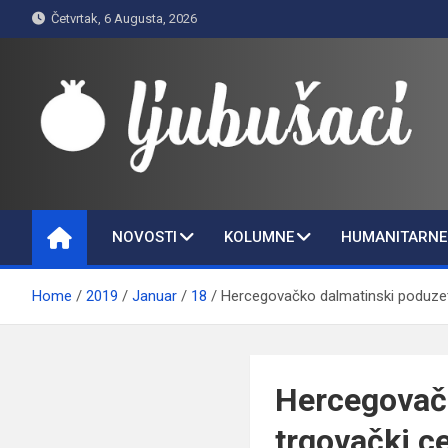
Skip
Četvrtak, 6 Augusta, 2026
to
content
Ljubušaci
Svom voljenom gradu
NOVOSTI
KOLUMNE
HUMANITARNE 
Home
2019
Januar
18
Hercegovačko dalmatinski poduzetn
Hercegovačk
trgovački c