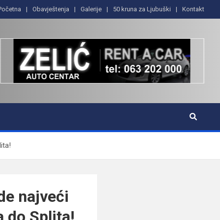
Početna
Obavještenja
Galerije
50 kruna za Ljubuški
Kontakt
ita!
de najveći
 do Splita!