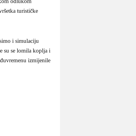
adskom odlukom
ršetka turističke
imo i simulaciju
e su se lomila koplja i
međuvremenu izmijenile