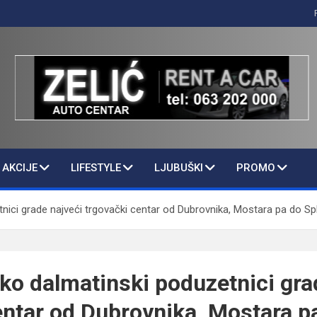
AKCIJE
LIFESTYLE
LJUBUŠKI
PROMO
ici grade najveći trgovački centar od Dubrovnika, Mostara pa do Spl
o dalmatinski poduzetnici gra
entar od Dubrovnika, Mostara pa