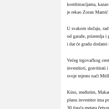
kombinacijama, kazao 
je rekao Zoran Mamić
U svakom slučaju, radi
od garaže, prizemlja 
i dat će gradu dodatni 
Većeg trgovačkog cent
investitori, gravitira
svoje mjesto naći Mü
Kino, međutim, Makars
planu investitor ima p
30 tisuća metara četvor