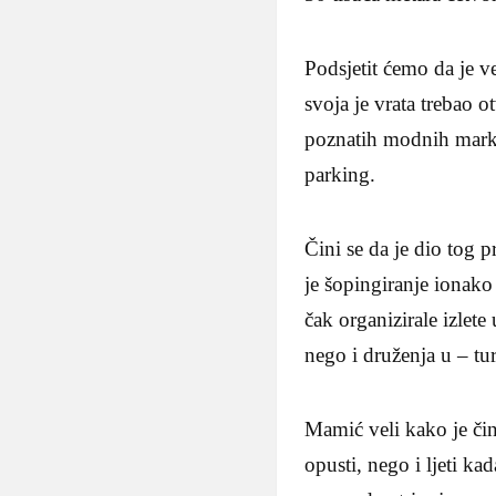
Podsjetit ćemo da je v
svoja je vrata trebao o
poznatih modnih marki,
parking.
Čini se da je dio tog 
je šopingiranje ionako
čak organizirale izlet
nego i druženja u – tu
Mamić veli kako je činj
opusti, nego i ljeti k