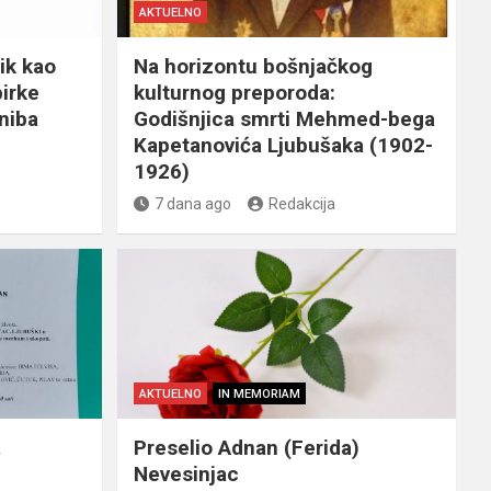
AKTUELNO
ik kao
Na horizontu bošnjačkog
birke
kulturnog preporoda:
niba
Godišnjica smrti Mehmed-bega
Kapetanovića Ljubušaka (1902-
1926)
7 dana ago
Redakcija
AKTUELNO
IN MEMORIAM
a
Preselio Adnan (Ferida)
Nevesinjac