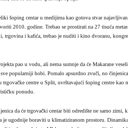
eliki šoping centar u medijima kao gotova stvar najavljivan
tvoriti 2010. godine. Trebao se prostirati na 27 tisuća meta
 trgovina i kafića, trebao je nuditi i kino dvoranu, kongr
projekta pao u vodu, ali nema sumnje da će Makarane veseliti
 sve popularniji hobi. Pomalo apsurdno zvuči, no činjenica
e u trgovačke centre u Split, uvrštavajući šoping centre kao
rističku ponudu.
enica da će trgovački centar biti odredište ne samo zimi, ka
ada je ugodnije boraviti u klimatiziranom prostoru. Dinamik