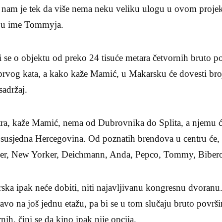
nam je tek da više nema neku veliku ulogu u ovom projek
 u ime Tommyja.
 se o objektu od preko 24 tisuće metara četvornih bruto pov
i prvog kata, a kako kaže Mamić, u Makarsku će dovesti br
sadržaj.
ra, kaže Mamić, nema od Dubrovnika do Splita, a njemu ć
ti i susjedna Hercegovina. Od poznatih brendova u centru će,
ller, New Yorker, Deichmann, Anda, Pepco, Tommy, Biber
ka ipak neće dobiti, niti najavljivanu kongresnu dvoranu
ravo na još jednu etažu, pa bi se u tom slučaju bruto površ
nih, čini se da kino ipak nije opcija.