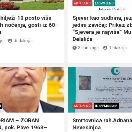
AKTUELNO
IZDVOJENO
bilježi 10 posto više
Sjever kao sudbina, jez
ih noćenja, gosti iz 60-
jedini zavičaj: Prikaz z
a
“Sjevera je najviše” Mu
Delalića
go
Redakcija
3 dana ago
Redakcija
M
AKTUELNO
IN MEMORIAM
RIAM – ZORAN
Smrtovnica rah.Adnan
, pok. Pave 1963–
Nevesinjca