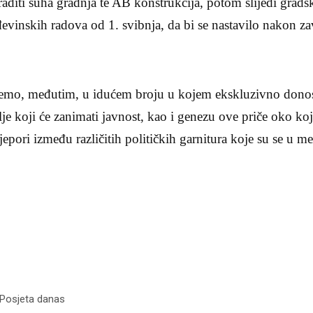
 raditi suha gradnja te AB konstrukcija, potom slijedi gr
evinskih radova od 1. svibnja, da bi se nastavilo nakon zav
 ćemo, međutim, u idućem broju u kojem ekskluzivno donos
lje koji će zanimati javnost, kao i genezu ove priče oko koj
ijepori između različitih političkih garnitura koje su se u 
 Posjeta danas