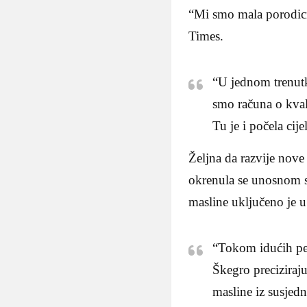
“Mi smo mala porodicna
Times.
“U jednom trenutku
smo računa o kval
Tu je i počela cij
Željna da razvije nov
okrenula se unosnom s
masline uključeno je 
“Tokom idućih pet
Škegro preciziraju
masline iz susjedn