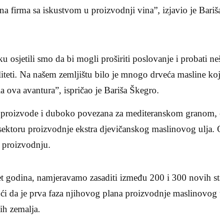
 firma sa iskustvom u proizvodnji vina”, izjavio je Bariš
 osjetili smo da bi mogli proširiti poslovanje i probati ne
iteti. Na našem zemljištu bilo je mnogo drveća masline koj
ela ova avantura”, ispričao je Bariša Škegro.
e proizvode i duboko povezana za mediteranskom granom, 
ektoru proizvodnje ekstra djevičanskog maslinovog ulja. 
u proizvodnju.
 godina, namjeravamo zasaditi između 200 i 300 novih sta
ći da je prva faza njihovog plana proizvodnje maslinovog ul
ih zemalja.