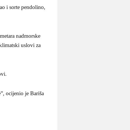
ao i sorte pendolino,
 metara nadmorske
klimatski uslovi za
ovi.
, ocijenio je Bariša