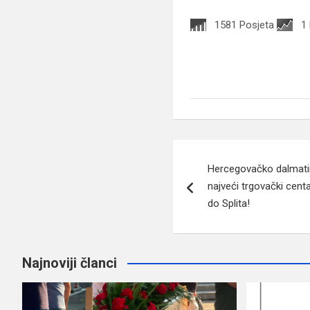
1581 Posjeta
1
Navigacija
Hercegovačko dalmatin
članaka
najveći trgovački cent
do Splita!
Najnoviji članci