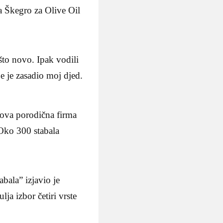
a Škegro za Olive Oil
što novo. Ipak vodili
e je zasadio moj djed.
ova porodična firma
Oko 300 stabala
bala” izjavio je
ja izbor četiri vrste