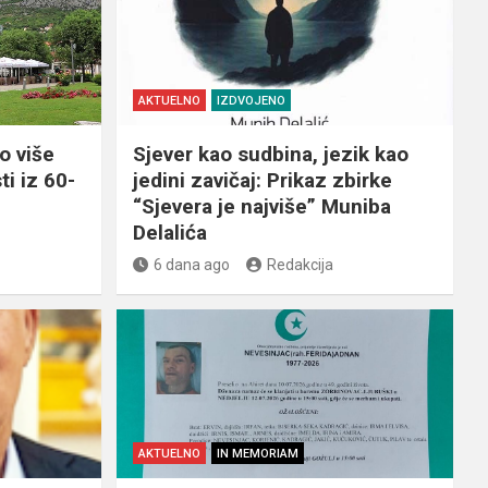
AKTUELNO
IZDVOJENO
o više
Sjever kao sudbina, jezik kao
ti iz 60-
jedini zavičaj: Prikaz zbirke
“Sjevera je najviše” Muniba
Delalića
6 dana ago
Redakcija
AKTUELNO
IN MEMORIAM