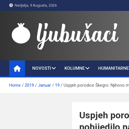
Skip
Nedjelja, 9 Augusta, 2026
to
content
Ljubušaci
Svom voljenom gradu
NOVOSTI
KOLUMNE
HUMANITARNE 
Home
2019
Januar
19
Uspjeh porodice Škegro: Njihovo m
Uspjeh poro
pobijedilo 