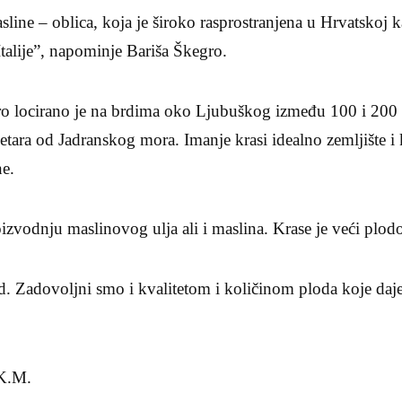
sline – oblica, koja je široko rasprostranjena u Hrvatskoj k
 Italije”, napominje Bariša Škegro.
ro locirano je na brdima oko Ljubuškog između 100 i 200
etara od Jadranskog mora. Imanje krasi idealno zemljište i 
ne.
oizvodnju maslinovog ulja ali i maslina. Krase je veći plod
d. Zadovoljni smo i kvalitetom i količinom ploda koje daje”
 K.M.