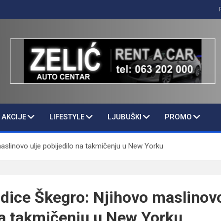
AKCIJE
LIFESTYLE
LJUBUŠKI
PROMO
aslinovo ulje pobijedilo na takmičenju u New Yorku
dice Škegro: Njihovo maslinovo
na takmičenju u New Yorku