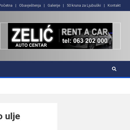
Početna
Obavještenja
Galerije
50 kruna za Ljubuški
Kontakt
 ulje