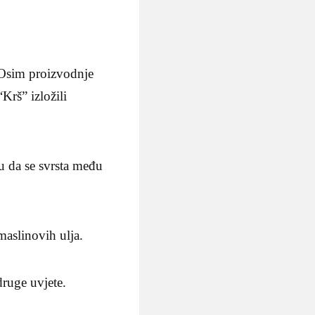
 Osim proizvodnje
Krš” izložili
.
u da se svrsta među
maslinovih ulja.
druge uvjete.