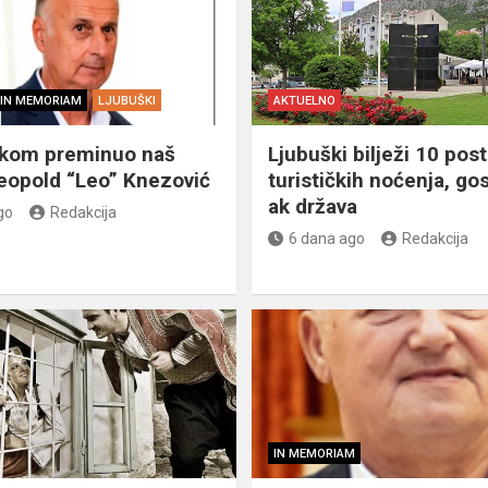
IN MEMORIAM
LJUBUŠKI
AKTUELNO
škom preminuo naš
Ljubuški bilježi 10 post
eopold “Leo” Knezović
turističkih noćenja, gos
ak država
go
Redakcija
6 dana ago
Redakcija
IN MEMORIAM