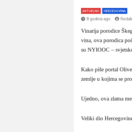
AKTUELNO
HERCEGOVINA
8 godina ago
Redak
Vinarija porodice Ške
vina, ova porodica poč
su NYIOOC – svjetskom
Kako piše portal Olive
zemlje u kojima se pro
Ujedno, ova zlatna med
Veliki dio Hercegovine