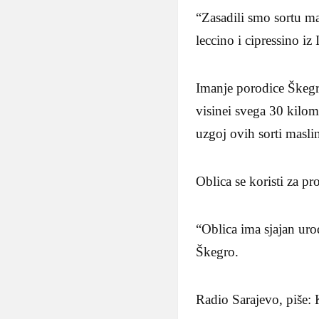
“Zasadili smo sortu ma
leccino i cipressino iz
Imanje porodice Škeg
visinei svega 30 kilom
uzgoj ovih sorti masli
Oblica se koristi za pr
“Oblica ima sjajan uro
Škegro.
Radio Sarajevo, piše: