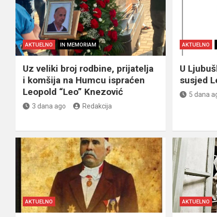
AKTUELNO
IN MEMORIAM
AKTUELNO
Uz veliki broj rodbine, prijatelja
U Ljubu
i komšija na Humcu ispraćen
susjed L
Leopold “Leo” Knezović
5 dana a
3 dana ago
Redakcija
AKTUELNO
AKTUELNO