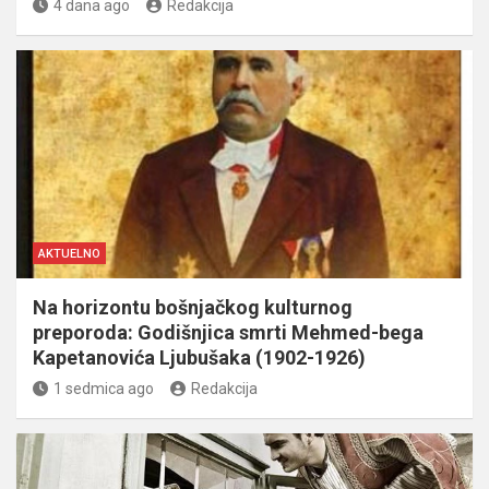
4 dana ago
Redakcija
AKTUELNO
Na horizontu bošnjačkog kulturnog
preporoda: Godišnjica smrti Mehmed-bega
Kapetanovića Ljubušaka (1902-1926)
1 sedmica ago
Redakcija