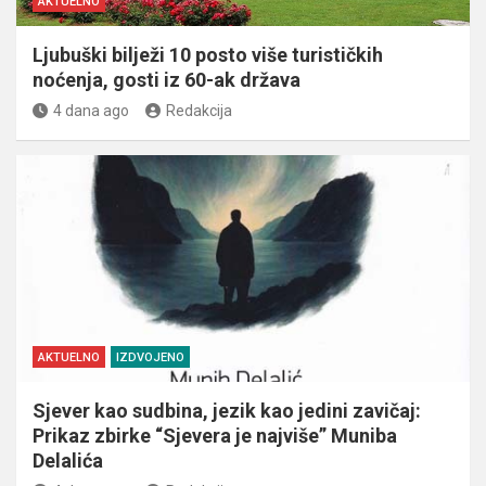
AKTUELNO
Ljubuški bilježi 10 posto više turističkih
noćenja, gosti iz 60-ak država
4 dana ago
Redakcija
AKTUELNO
IZDVOJENO
Sjever kao sudbina, jezik kao jedini zavičaj:
Prikaz zbirke “Sjevera je najviše” Muniba
Delalića