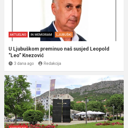
AKTUELNO
IN MEMORIAM
LJUBUŠKI
U Ljubuškom preminuo naš susjed Leopold
“Leo” Knezović
3 dana ago
Redakcija