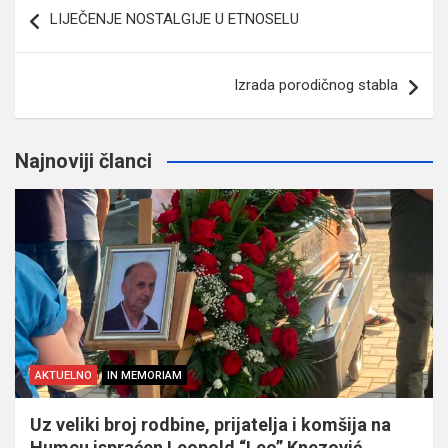
Navigacija
LIJEČENJE NOSTALGIJE U ETNOSELU
članaka
Izrada porodičnog stabla
Najnoviji članci
AKTUELNO
IN MEMORIAM
Uz veliki broj rodbine, prijatelja i komšija na
Humcu ispraćen Leopold “Leo” Knezović