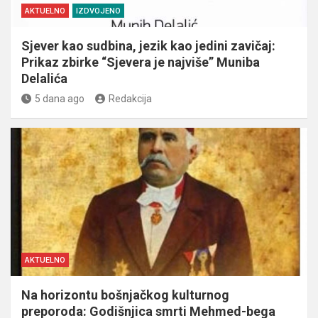
AKTUELNO
IZDVOJENO
Sjever kao sudbina, jezik kao jedini zavičaj:
Prikaz zbirke “Sjevera je najviše” Muniba
Delalića
5 dana ago
Redakcija
AKTUELNO
Na horizontu bošnjačkog kulturnog
preporoda: Godišnjica smrti Mehmed-bega