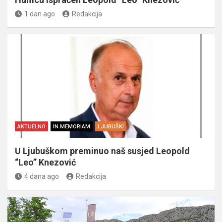
1 dan ago
Redakcija
AKTUELNO
IN MEMORIAM
LJUBUŠKI
U Ljubuškom preminuo naš susjed Leopold
“Leo” Knezović
4 dana ago
Redakcija