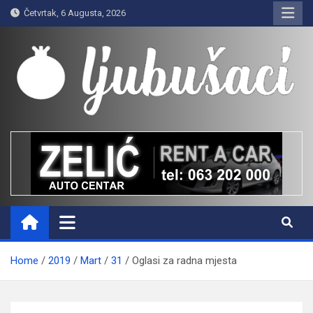
Skip
Četvrtak, 6 Augusta, 2026
to
content
Ljubušaci
Svom voljenom gradu
Home
2019
Mart
31
Oglasi za radna mjesta