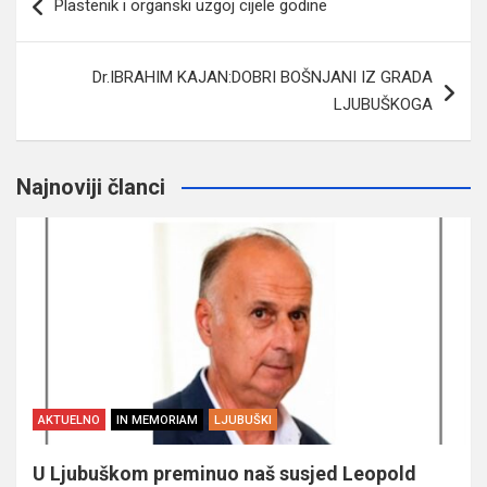
Plastenik i organski uzgoj cijele godine
članaka
Dr.IBRAHIM KAJAN:DOBRI BOŠNJANI IZ GRADA
LJUBUŠKOGA
Najnoviji članci
AKTUELNO
IN MEMORIAM
LJUBUŠKI
U Ljubuškom preminuo naš susjed Leopold