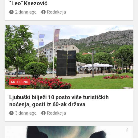
“Leo” Knezović
2 dana ago
Redakcija
AKTUELNO
Ljubuški bilježi 10 posto više turističkih
noćenja, gosti iz 60-ak država
3 dana ago
Redakcija