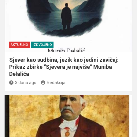
AKTUELNO
IZDVOJENO
Sjever kao sudbina, jezik kao jedini zavičaj:
Prikaz zbirke “Sjevera je najviše” Muniba
Delalića
3 dana ago
Redakcija