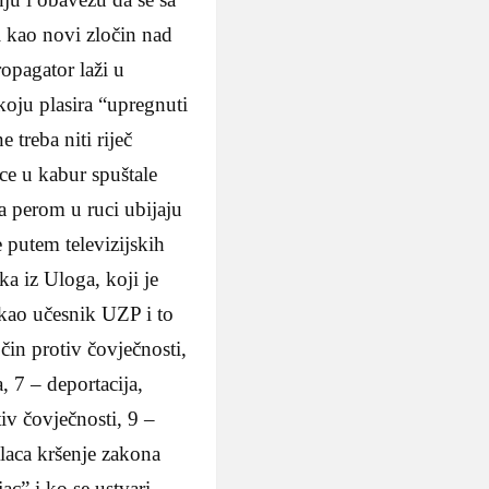
i kao novi zločin nad
opagator laži u
koju plasira “upregnuti
 treba niti riječ
ice u kabur spuštale
sa perom u ruci ubijaju
e putem televizijskih
ka iz Uloga, koji je
kao učesnik UZP i to
čin protiv čovječnosti,
, 7 – deportacija,
iv čovječnosti, 9 –
alaca kršenje zakona
ac” i ko se ustvari