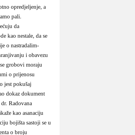
tno opredjeljenje, a
samo pali.
jećuju da
e kao nestale, da se
ije o nastradalim-
hranjivanju i obavezu
a se grobovi moraju
zumi o prijenosu
o jest pokušaj
i kao dokaz dokument
. dr. Radovana
ikaže kao asanaciju
iju bojišta sastoji se u
enta o broju