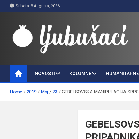
Skip
Subota, 8 Augusta, 2026
to
content
Ljubušaci
Svom voljenom gradu
NOVOSTI
KOLUMNE
HUMANITARNE 
Home
2019
Maj
23
GEBELSOVSKA MANIPULACIJA SRPSK
GEBELSOVS
PRIPADNIKA