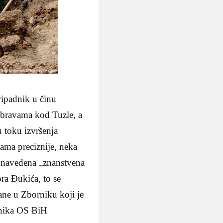
ripadnik u činu
ubravama kod Tuzle, a
u toku izvršenja
jama preciznije, neka
o navedena „znanstvena
ra Đukića, to se
ane u Zborniku koji je
dnika OS BiH