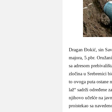
Dragan Đokić, sin Save
majora, 5.pbr. Oružan
sa adresom prebivališt
zločina u Srebrenici b
to ovoga puta ostane n
laž“ sadrži određene z
njihovo učešće na jav
proistekao sa navede