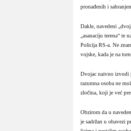
pronađenih i sahranjen
Dakle, navedeni „dvoj
„asanaciju terena“ te 
Policija RS-a. Ne znam
vojske, kada je na tom
Dvojac naivno izvodi 
razumna osoba ne može 
zločina, koji je već
Obzirom da u navedenoj
je sadržan u obavezi 
licima i nestalim osob