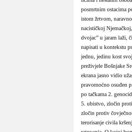
posmrtnim ostacima pos
istom žrtvom, naravno
nacističkoj Njemačkoj,
dvojac” u jaram laži, č
napisati u kontekstu pr
jednu, jedinu kost svoj
preživjele Bošnjake Sre
ekrana jasno vidio uža
pravomoćno osuđen pre
po tačkama 2. genocid, 
5. ubistvo, zločin prot
zločin protiv čovječno
terorisanje civila krše
ratovanja. O kojoj hum