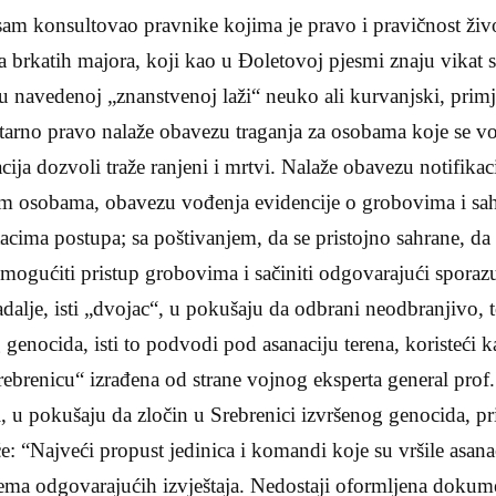
am konsultovao pravnike kojima je pravo i pravičnost živo
ja brkatih majora, koji kao u Đoletovoj pjesmi znaju vikat 
u navedenoj „znanstvenoj laži“ neuko ali kurvanjski, prim
no pravo nalaže obavezu traganja za osobama koje se vod
ija dozvoli traže ranjeni i mrtvi. Nalaže obavezu notifikac
lim osobama, obavezu vođenja evidencije o grobovima i sa
acima postupa; sa poštivanjem, da se pristojno sahrane, d
 omogućiti pristup grobovima i sačiniti odgovarajući spora
dalje, isti „dvojac“, u pokušaju da odbrani neodbranjivo, t
 genocida, isti to podvodi pod asanaciju terena, koristeć
rebrenicu“ izrađena od strane vojnog eksperta general prof
i, u pokušaju da zločin u Srebrenici izvršenog genocida, pr
će: “Najveći propust jedinica i komandi koje su vršile asanac
nema odgovarajućih izvještaja. Nedostaji oformljena dokum