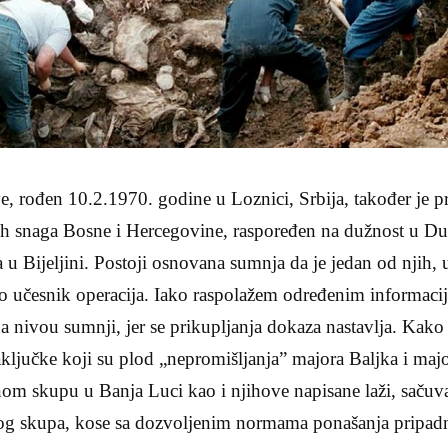
, rođen 10.2.1970. godine u Loznici, Srbija, također je p
ih snaga Bosne i Hercegovine, raspoređen na dužnost u D
a u Bijeljini. Postoji osnovana sumnja da je jedan od njih, 
io učesnik operacija. Iako raspolažem određenim informaci
a nivou sumnji, jer se prikupljanja dokaza nastavlja. Kak
aključke koji su plod „nepromišljanja” majora Baljka i majo
nom skupu u Banja Luci kao i njihove napisane laži, sačuv
nog skupa, kose sa dozvoljenim normama ponašanja pripa