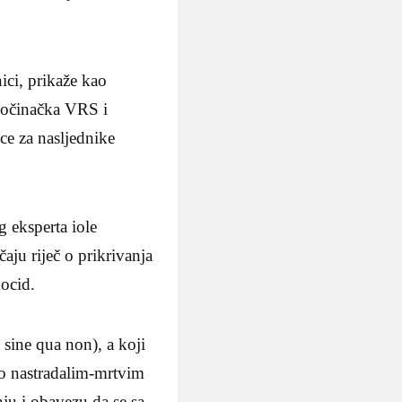
ici, prikaže kao
zločinačka VRS i
ce za nasljednike
 eksperta iole
ju riječ o prikrivanja
ocid.
sine qua non), a koji
 o nastradalim-mrtvim
ju i obavezu da se sa