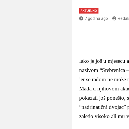
AKTUELNO
7 godina ago
Redak
Iako je još u mjesecu
nazivom “Srebrenica – 
jer se radom ne može n
Mada u njihovom akade
pokazati još ponešto, 
“nadrinaučni dvojac” 
zaletio visoko ali mu v