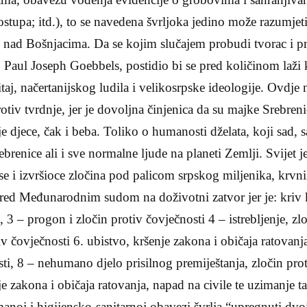
tupa; itd.), to se navedena švrljoka jedino može razumjet
 nad Bošnjacima. Da se kojim slučajem probudi tvorac i pr
 Paul Joseph Goebbels, postidio bi se pred količinom laži 
itaj, načertanijskog ludila i velikosrpske ideologije. Ovdje ne
otiv tvrdnje, jer je dovoljna činjenica da su majke Srebren
e djece, čak i beba. Toliko o humanosti dželata, koji sad, 
brenice ali i sve normalne ljude na planeti Zemlji. Svijet j
se i izvršioce zločina pod palicom srpskog miljenika, krvni
d Međunarodnim sudom na doživotni zatvor jer je: kriv 
3 – progon i zločin protiv čovječnosti 4 – istrebljenje, zlo
iv čovječnosti 6. ubistvo, kršenje zakona i običaja ratovanja
sti, 8 – nehumano djelo prisilnog premiještanja, zločin prot
nje zakona i običaja ratovanja, napad na civile te uzimanje t
anoj i higijensko-sanitarnoj obavezi švrlja “upregnuti dvoj