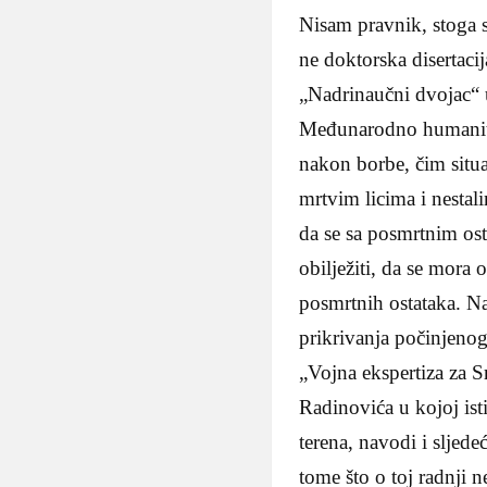
Nisam pravnik, stoga s
ne doktorska disertaci
„Nadrinaučni dvojac“ 
Međunarodno humanitar
nakon borbe, čim situac
mrtvim licima i nesta
da se sa posmrtnim ost
obilježiti, da se mora
posmrtnih ostataka. Na
prikrivanja počinjenog
„Vojna ekspertiza za S
Radinovića u kojoj ist
terena, navodi i sljede
tome što o toj radnji 