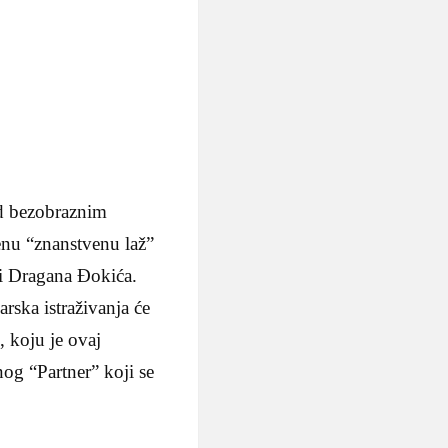
od bezobraznim
senu “znanstvenu laž”
 i Dragana Đokića.
ska istraživanja će
, koju je ovaj
og “Partner” koji se