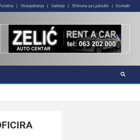
Početna
Obavještenja
Galerije
50 kruna za Ljubuški
Kontakt
FICIRA