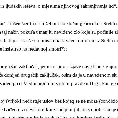
ih ljudskih leševa, o mjestima njihovog sahranjivanja itd“.
ac”, nošen šizofrenom željom da zločin genocida u Srebren
na taj način pokuša umanjiti neviđeno zlo koje su počinile 
 da li je Laktašenko mislio na krvave uniforme iz Srebreni
e insistirao na nedavnoj smotri???
pogrešan zaključak, jer na osnovu izjave navedenog vojnog
donijeti drugačiji zaključak, osim da je u navedenom sluča
 presuđen pred Međunarodnim sudom pravde u Hagu kao gen
 švrljoki nedostaje uslov bez kojeg se ne može (condicio 
predviđenoj ženevskom konvencijom (obavezu notifikacije
ama, obavezu vođenja evidencije o grobovima i sahranjivan