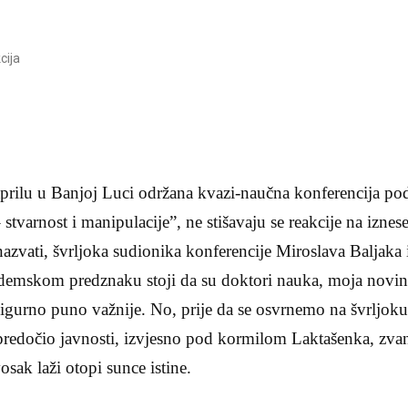
cija
 aprilu u Banjoj Luci održana kvazi-naučna konferencija p
stvarnost i manipulacije”, ne stišavaju se reakcije na izne
azvati, švrljoka sudionika konferencije Miroslava Baljaka
mskom predznaku stoji da su doktori nauka, moja novinar
sigurno puno važnije. No, prije da se osvrnemo na švrljoku
predočio javnosti, izvjesno pod kormilom Laktašenka, zvan
osak laži otopi sunce istine.