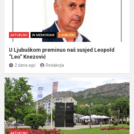
AKTUELNO
IN MEMORIAM
LJUBUŠKI
U Ljubuškom preminuo naš susjed Leopold
“Leo” Knezović
2 dana ago
Redakcija
AKTUELNO