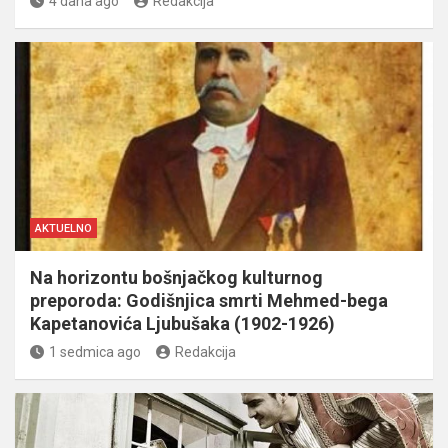
4 dana ago
Redakcija
AKTUELNO
Na horizontu bošnjačkog kulturnog
preporoda: Godišnjica smrti Mehmed-bega
Kapetanovića Ljubušaka (1902-1926)
1 sedmica ago
Redakcija