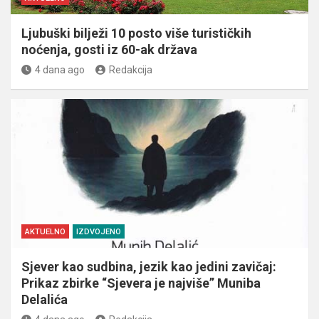
Ljubuški bilježi 10 posto više turističkih
noćenja, gosti iz 60-ak država
4 dana ago
Redakcija
AKTUELNO
IZDVOJENO
Sjever kao sudbina, jezik kao jedini zavičaj:
Prikaz zbirke “Sjevera je najviše” Muniba
Delalića