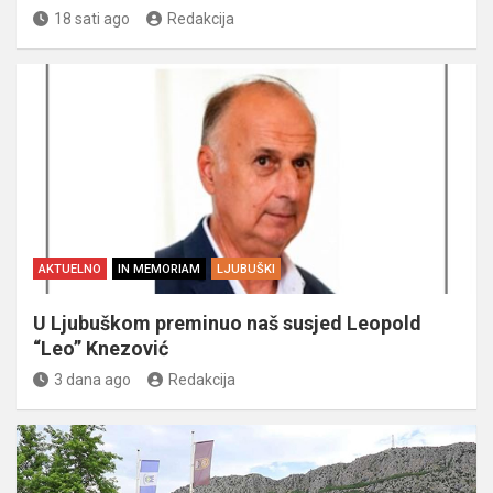
18 sati ago
Redakcija
AKTUELNO
IN MEMORIAM
LJUBUŠKI
U Ljubuškom preminuo naš susjed Leopold
“Leo” Knezović
3 dana ago
Redakcija