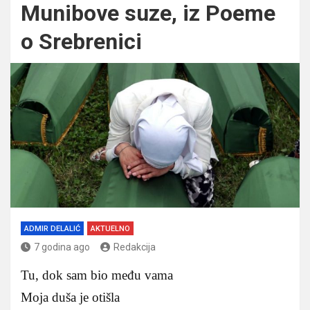
Munibove suze, iz Poeme
o Srebrenici
ADMIR DELALIĆ
AKTUELNO
7 godina ago
Redakcija
Tu, dok sam bio među vama
Moja duša je otišla