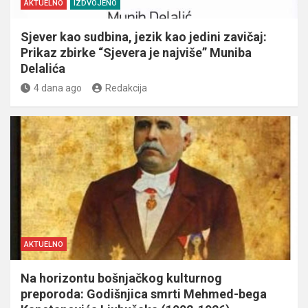
AKTUELNO
IZDVOJENO
Sjever kao sudbina, jezik kao jedini zavičaj:
Prikaz zbirke “Sjevera je najviše” Muniba
Delalića
4 dana ago
Redakcija
AKTUELNO
Na horizontu bošnjačkog kulturnog
preporoda: Godišnjica smrti Mehmed-bega