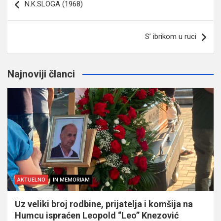
N.K.SLOGA (1968)
članaka
S’ ibrikom u ruci
Najnoviji članci
AKTUELNO
IN MEMORIAM
Uz veliki broj rodbine, prijatelja i komšija na
Humcu ispraćen Leopold “Leo” Knezović