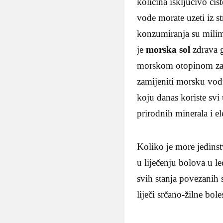
količina isključivo č
vode morate uzeti iz s
konzumiranja su milime
je
morska sol
zdrava g
morskom otopinom za 
zamijeniti morsku vodu
koju danas koriste svi u
prirodnih minerala i e
Koliko je more jedins
u liječenju bolova u l
svih stanja povezanih 
liječi srčano-žilne bol