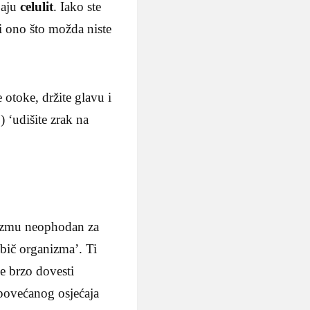
jaju
celulit
. Iako ste
li ono što možda niste
e otoke, držite glavu i
.) ‘udišite zrak na
anizmu neophodan za
 ‘bič organizma’. Ti
že brzo dovesti
, povećanog osjećaja