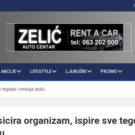
AKCIJE
LIFESTYLE
LJUBUŠKI
PROMO
e tegobe i smiruje dušu
icira organizam, ispire sve teg
u