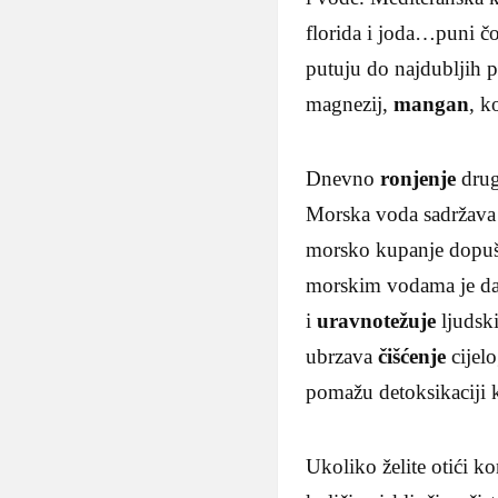
florida i joda…puni č
putuju do najdubljih p
magnezij,
mangan
, k
Dnevno
ronjenje
drugi
Morska voda sadržava s
morsko kupanje dopušt
morskim vodama je da
i
uravnotežuje
ljudski
ubrzava
čišćenje
cijel
pomažu detoksikaciji k
Ukoliko želite otići k