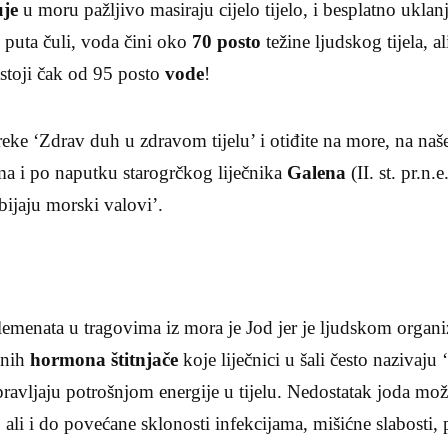
uje
u moru pažljivo masiraju cijelo tijelo, i besplatno uklan
 puta čuli, voda čini oko
70 posto
težine ljudskog tijela, a
astoji čak od 95 posto
vode
!
izreke ‘Zdrav duh u zdravom tijelu’ i otiđite na more, na naš
a i po naputku starogrčkog liječnika
Galena
(II. st. pr.n.e
bijaju morski valovi’.
elemenata u tragovima iz mora je Jod jer je ljudskom org
žnih
hormona štitnjače
koje liječnici u šali često nazivaju
pravljaju potrošnjom energije u tijelu. Nedostatak joda mo
, ali i do povećane sklonosti infekcijama, mišićne slabosti