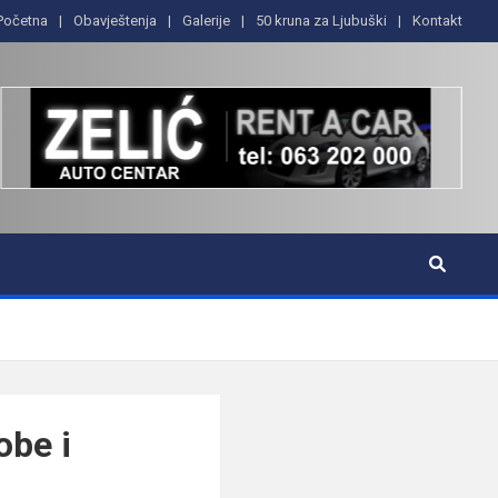
Početna
Obavještenja
Galerije
50 kruna za Ljubuški
Kontakt
obe i