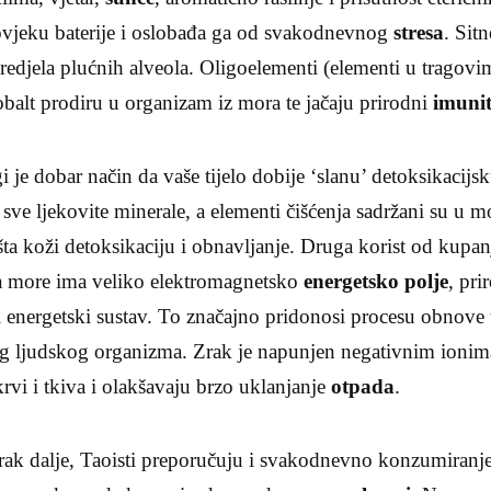
ovjeku baterije i oslobađa ga od svakodnevnog
stresa
. Sitn
redjela plućnih alveola. Oligoelementi (elementi u tragovi
obalt prodiru u organizam iz mora te jačaju prirodni
imunit
 je dobar način da vaše tijelo dobije ‘slanu’ detoksikacijsk
ve ljekovite minerale, a elementi čišćenja sadržani su u mor
a koži detoksikaciju i obnavljanje. Druga korist od kupa
 more ima veliko elektromagnetsko
energetsko polje
, pr
 energetski sustav. To značajno pridonosi procesu obnove 
og ljudskog organizma. Zrak je napunjen negativnim ionima
rvi i tkiva i olakšavaju brzo uklanjanje
otpada
.
orak dalje, Taoisti preporučuju i svakodnevno konzumiranj