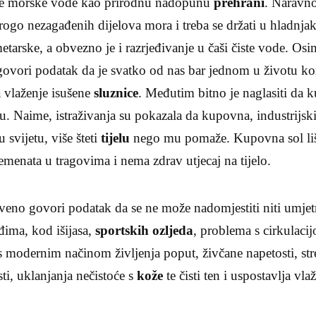
iste morske vode kao prirodnu nadopunu
prehrani
. Naravno
trogo nezagađenih dijelova mora i treba se držati u hladnja
tarske, a obvezno je i razrjeđivanje u čaši čiste vode. Os
ovori podatak da je svatko od nas bar jednom u životu kori
vlaženje isušene
sluznice
. Međutim bitno je naglasiti da
. Naime, istraživanja su pokazala da kupovna, industrijsk
 svijetu, više šteti
tijelu
nego mu pomaže. Kupovna sol liš
lemenata u tragovima i nema zdrav utjecaj na tijelo.
tveno govori podatak da se ne može nadomjestiti niti umje
eđima, kod išijasa,
sportskih ozljeda
, problema s cirkulaci
s modernim načinom življenja poput, živčane napetosti, st
esti, uklanjanja nečistoće s
kože
te čisti ten i uspostavlja vl