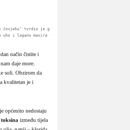
 čovjeku’ tvrdio je grčki pjesnik

 uho i lagano masira tijelo

dan način čistite i
nam daje more.
ke soli. Obzirom da
 kvalitetan je i
e općenito nedostaju
toksina
između tijela
h ulja, natrij – klorida,