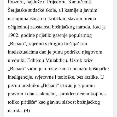
Prozoru, najduže u Prijedoru. Kao učenik
Šerijatske sudačke škole, a i kasnije u javnim
nastupima isticao se kritičkim stavom prema
očiglednoj zaostalosti bošnjačkog naroda. Kad je
1902. godine prijetilo gašenje popularnog
„Behara“, zajedno s drugim bošnjačkim
intelektualcima dao je punu podršku njegovom
uredniku Edhemu Mulabdiću. Uzrok krize
„Behara“ vidio je u trzavicama i nemaru bošnjačke
inteligencije, svjetovne i teološke, bez razlike. U
pismu uredniku „Behara“ isticao je s punim
pravom i danas aktuelni, „prokleti nemar koji nas
toliko pritišće“ kao glavnu slabost bošnjačkog
naroda. (9)