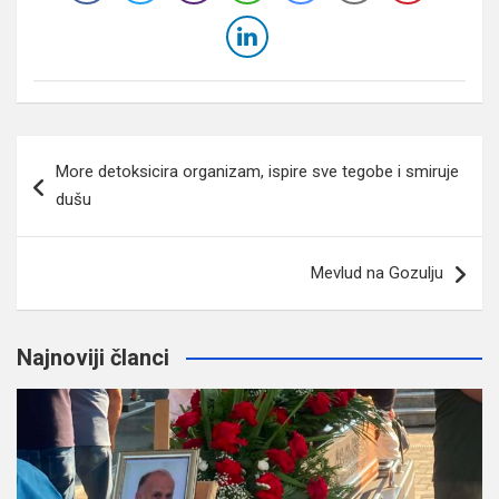
Navigacija
More detoksicira organizam, ispire sve tegobe i smiruje
članaka
dušu
Mevlud na Gozulju
Najnoviji članci