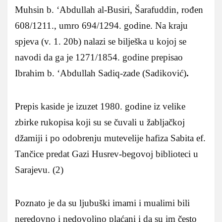
Muhsin b. ‘Abdullah al-Busiri, Šarafuddin, rođen
608/1211., umro 694/1294. godine. Na kraju
spjeva (v. 1. 20b) nalazi se bilješka u kojoj se
navodi da ga je 1271/1854. godine prepisao
Ibrahim b. ‘Abdullah Sadiq-zade (Sadiković)
.
Prepis kaside je izuzet 1980. godine iz velike
zbirke rukopisa koji su se čuvali u žabljačkoj
džamiji i po odobrenju mutevelije hafiza Sabita ef.
Tančice predat Gazi Husrev-begovoj biblioteci u
Sarajevu. (2)
Poznato je da su ljubuški imami i mualimi bili
neredovno i nedovoljno plaćani i da su im često