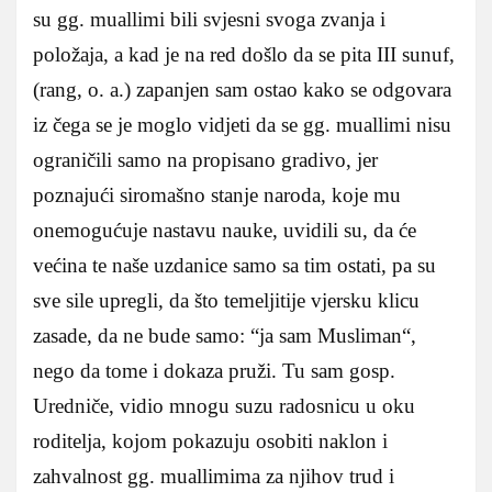
su gg. muallimi bili svjesni svoga zvanja i
položaja, a kad je na red došlo da se pita III sunuf,
(rang, o. a.) zapanjen sam ostao kako se odgovara
iz čega se je moglo vidjeti da se gg. muallimi nisu
ograničili samo na propisano gradivo, jer
poznajući siromašno stanje naroda, koje mu
onemogućuje nastavu nauke, uvidili su, da će
većina te naše uzdanice samo sa tim ostati, pa su
sve sile upregli, da što temeljitije vjersku klicu
zasade, da ne bude samo: “ja sam Musliman“,
nego da tome i dokaza pruži. Tu sam gosp.
Uredniče, vidio mnogu suzu radosnicu u oku
roditelja, kojom pokazuju osobiti naklon i
zahvalnost gg. muallimima za njihov trud i