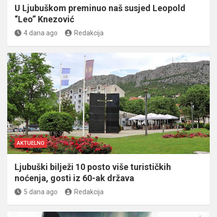
U Ljubuškom preminuo naš susjed Leopold
“Leo” Knezović
4 dana ago
Redakcija
AKTUELNO
Ljubuški bilježi 10 posto više turističkih
noćenja, gosti iz 60-ak država
5 dana ago
Redakcija