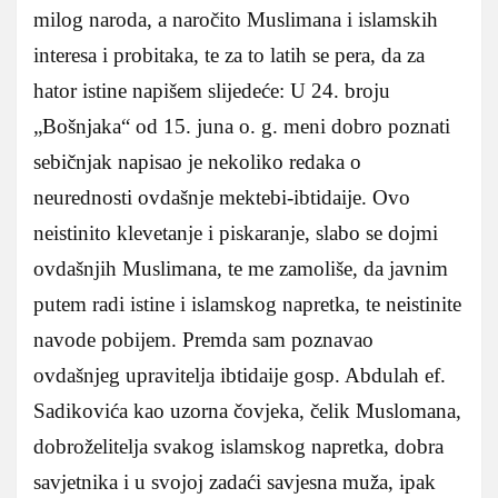
milog naroda, a naročito Muslimana i islamskih
interesa i probitaka, te za to latih se pera, da za
hator istine napišem slijedeće: U 24. broju
„Bošnjaka“ od 15. juna o. g. meni dobro poznati
sebičnjak napisao je nekoliko redaka o
neurednosti ovdašnje mektebi-ibtidaije. Ovo
neistinito klevetanje i piskaranje, slabo se dojmi
ovdašnjih Muslimana, te me zamoliše, da javnim
putem radi istine i islamskog napretka, te neistinite
navode pobijem. Premda sam poznavao
ovdašnjeg upravitelja ibtidaije gosp. Abdulah ef.
Sadikovića kao uzorna čovjeka, čelik Muslomana,
dobroželitelja svakog islamskog napretka, dobra
savjetnika i u svojoj zadaći savjesna muža, ipak