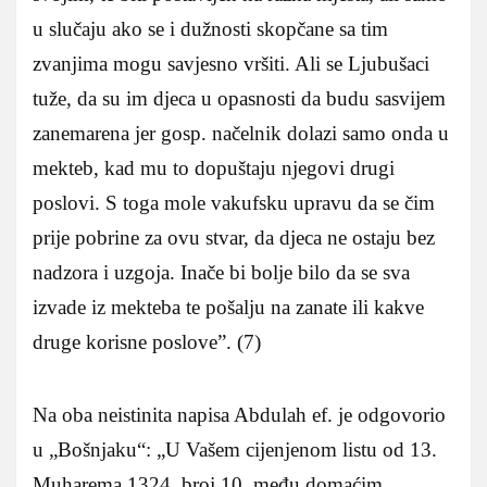
u slučaju ako se i dužnosti skopčane sa tim
zvanjima mogu savjesno vršiti. Ali se Ljubušaci
tuže, da su im djeca u opasnosti da budu sasvijem
zanemarena jer gosp. načelnik dolazi samo onda u
mekteb, kad mu to dopuštaju njegovi drugi
poslovi. S toga mole vakufsku upravu da se čim
prije pobrine za ovu stvar, da djeca ne ostaju bez
nadzora i uzgoja. Inače bi bolje bilo da se sva
izvade iz mekteba te pošalju na zanate ili kakve
druge korisne poslove”. (7)
Na oba neistinita napisa Abdulah ef. je odgovorio
u „Bošnjaku“: „U Vašem cijenjenom listu od 13.
Muharema 1324. broj 10. među domaćim