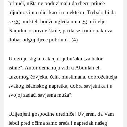
brinući, ništa ne poduzimaju da djecu priuče
uljudnosti na ulici kao i u mektebu. Trebalo bi da
se gg. mekteb-hodže ugledaju na gg. učitelje
Narodne osnovne škole, pa da se i oni onako za
dobar odgoj djece pobrinu“. (4)
Ubrzo je stigla reakcija Ljubušaka „za hator
istine“. Autor demantija vidi u Abdulah ef.
„uzornog čovjeka, čelik muslimana, dobroželitelja
svakog islamskog napretka, dobra savjetnika i u
svojoj zadaći savjesna muža“:
„Cijenjeni gospodine uredniče! Uvjeren, da Vam
lebdi pred očima samo sreća i napredak našeg