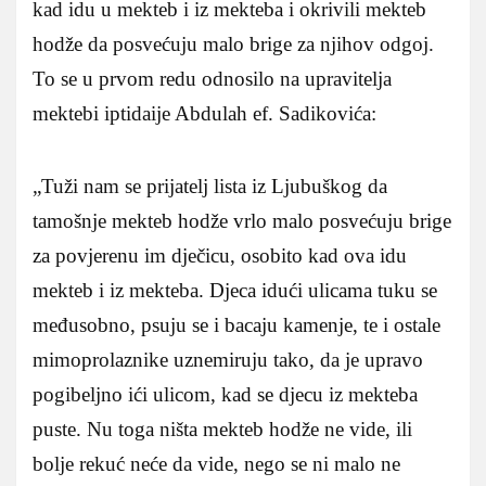
kad idu u mekteb i iz mekteba i okrivili mekteb
hodže da posvećuju malo brige za njihov odgoj.
To se u prvom redu odnosilo na upravitelja
mektebi iptidaije Abdulah ef. Sadikovića:
„Tuži nam se prijatelj lista iz Ljubuškog da
tamošnje mekteb hodže vrlo malo posvećuju brige
za povjerenu im dječicu, osobito kad ova idu
mekteb i iz mekteba. Djeca idući ulicama tuku se
međusobno, psuju se i bacaju kamenje, te i ostale
mimoprolaznike uznemiruju tako, da je upravo
pogibeljno ići ulicom, kad se djecu iz mekteba
puste. Nu toga ništa mekteb hodže ne vide, ili
bolje rekuć neće da vide, nego se ni malo ne