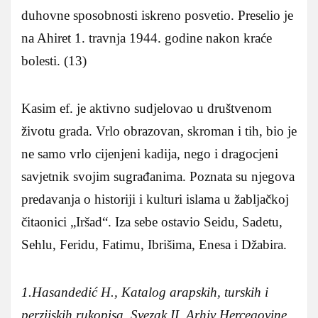
duhovne sposobnosti iskreno posvetio. Preselio je
na Ahiret 1. travnja 1944. godine nakon kraće
bolesti. (13)
Kasim ef. je aktivno sudjelovao u društvenom
životu grada. Vrlo obrazovan, skroman i tih, bio je
ne samo vrlo cijenjeni kadija, nego i dragocjeni
savjetnik svojim sugrađanima. Poznata su njegova
predavanja o historiji i kulturi islama u žabljačkoj
čitaonici „Iršad“. Iza sebe ostavio Seidu, Sadetu,
Sehlu, Feridu, Fatimu, Ibrišima, Enesa i Džabira.
1.Hasandedić H., Katalog arapskih, turskih i
perzijskih rukopisa, Svezak II, Arhiv Hercegovine,