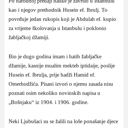
Po narodnoj predaji nauke je završio u Istanbulu
kao i njegov prethodnik Husein ef. Ibrulj. To
povrđuje jedan rukopis koji je Abdulah ef. kupio
za vrijeme školovanja u Istanbulu i poklonio
žabljačkoj džamiji.
Bio je dugo godina imam i hatib žabljačke
džamije, kasnije mualim mekteb iptidaije, poslije
Husein ef. Ibrulja, prije hadži Hamid ef.
Omerhodžića. Pisani izvori o njemu zasada nisu
poznati osim nekoliko novinskih napisa u
„Bošnjaku“ iz 1904. i 1906. godine.
Neki Ljubušaci su se žalili na loše ponašanje djece