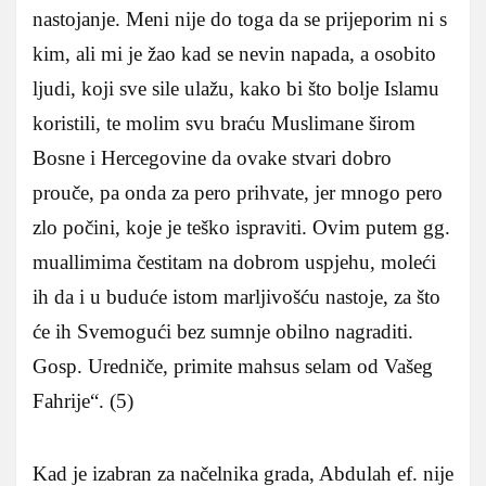
nastojanje. Meni nije do toga da se prijeporim ni s
kim, ali mi je žao kad se nevin napada, a osobito
ljudi, koji sve sile ulažu, kako bi što bolje Islamu
koristili, te molim svu braću Muslimane širom
Bosne i Hercegovine da ovake stvari dobro
prouče, pa onda za pero prihvate, jer mnogo pero
zlo počini, koje je teško ispraviti. Ovim putem gg.
muallimima čestitam na dobrom uspjehu, moleći
ih da i u buduće istom marljivošću nastoje, za što
će ih Svemogući bez sumnje obilno nagraditi.
Gosp. Uredniče, primite mahsus selam od Vašeg
Fahrije“. (5)
Kad je izabran za načelnika grada, Abdulah ef. nije