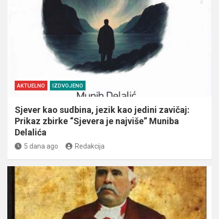
AKTUELNO
IZDVOJENO
Sjever kao sudbina, jezik kao jedini zavičaj:
Prikaz zbirke “Sjevera je najviše” Muniba
Delalića
5 dana ago
Redakcija