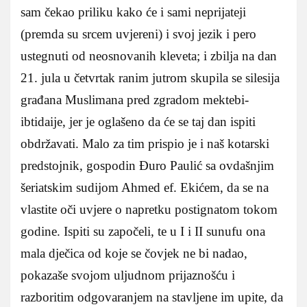
sam čekao priliku kako će i sami neprijateji
(premda su srcem uvjereni) i svoj jezik i pero
ustegnuti od neosnovanih kleveta; i zbilja na dan
21. jula u četvrtak ranim jutrom skupila se silesija
građana Muslimana pred zgradom mektebi-
ibtidaije, jer je oglašeno da će se taj dan ispiti
obdržavati. Malo za tim prispio je i naš kotarski
predstojnik, gospodin Đuro Paulić sa ovdašnjim
šeriatskim sudijom Ahmed ef. Ekićem, da se na
vlastite oči uvjere o napretku postignatom tokom
godine. Ispiti su započeli, te u I i II sunufu ona
mala dječica od koje se čovjek ne bi nadao,
pokazaše svojom uljudnom prijaznošću i
razboritim odgovaranjem na stavljene im upite, da