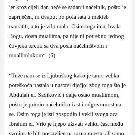
jer kroz cijeli dan neće se sadanji načelnik, pošto je
zapriječen, ni dvaput po pola sata u mekteb
navratiti, a to je vrlo malo. Osim toga ima, hvala
Bogu, dosta muallima, pa nije ni potrebno jednog
čovjeka teretiti sa dva posla načelništvom i
muallimlukom“. (6)
“Tuže nam se iz Ljubuškog kako je tamo velika
poteškoća nastala u nastavi dječjoj zbog toga što je
Abdulah ef. Sadiković i dalje ostao muallimom,
pošto je primio načelničku čast i odgovornost na
se. Osim toga je isti gospodin i vekil svoga oca
Ibrahim ef. Vrlo je lijepo uživati veliku čast među
svojim, te biti postavljen na razna mjesta, ali samo