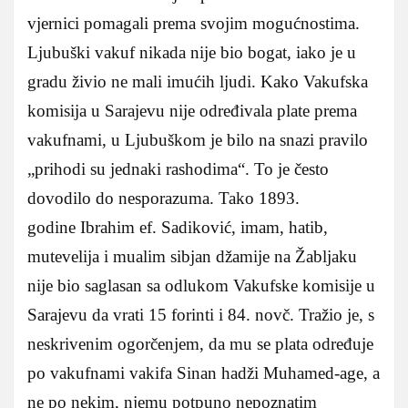
vjernici pomagali prema svojim mogućnostima.
Ljubuški vakuf nikada nije bio bogat, iako je u
gradu živio ne mali imućih ljudi. Kako Vakufska
komisija u Sarajevu nije određivala plate prema
vakufnami, u Ljubuškom je bilo na snazi pravilo
„prihodi su jednaki rashodima“. To je često
dovodilo do nesporazuma. Tako 1893.
godine Ibrahim ef. Sadiković, imam, hatib,
mutevelija i mualim sibjan džamije na Žabljaku
nije bio saglasan sa odlukom Vakufske komisije u
Sarajevu da vrati 15 forinti i 84. novč. Tražio je, s
neskrivenim ogorčenjem, da mu se plata određuje
po vakufnami vakifa Sinan hadži Muhamed-age, a
ne po nekim, njemu potpuno nepoznatim