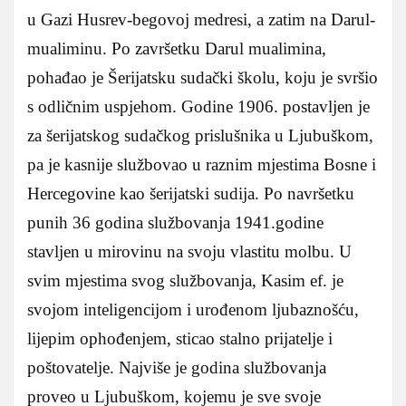
u Gazi Husrev-begovoj medresi, a zatim na Darul-
mualiminu. Po završetku Darul mualimina,
pohađao je Šerijatsku sudački školu, koju je svršio
s odličnim uspjehom. Godine 1906. postavljen je
za šerijatskog sudačkog prislušnika u Ljubuškom,
pa je kasnije službovao u raznim mjestima Bosne i
Hercegovine kao šerijatski sudija. Po navršetku
punih 36 godina službovanja 1941.godine
stavljen u mirovinu na svoju vlastitu molbu. U
svim mjestima svog službovanja, Kasim ef. je
svojom inteligencijom i urođenom ljubaznošću,
lijepim ophođenjem, sticao stalno prijatelje i
poštovatelje. Najviše je godina službovanja
proveo u Ljubuškom, kojemu je sve svoje