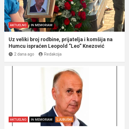
AKTUELNO
IN MEMORIAM
Uz veliki broj rodbine, prijatelja i komšija na
Humcu ispraćen Leopold “Leo” Knezović
2 dana ago
Redakcija
AKTUELNO
IN MEMORIAM
LJUBUŠKI