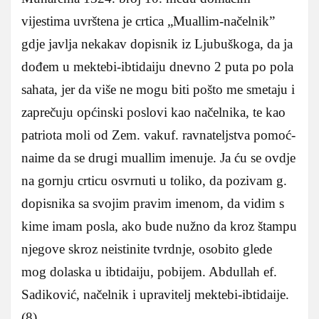
vijestima uvrštena je crtica „Muallim-načelnik”
gdje javlja nekakav dopisnik iz Ljubuškoga, da ja
dođem u mektebi-ibtidaiju dnevno 2 puta po pola
sahata, jer da više ne mogu biti pošto me smetaju i
zaprečuju općinski poslovi kao načelnika, te kao
patriota moli od Zem. vakuf. ravnateljstva pomoć-
naime da se drugi muallim imenuje. Ja ću se ovdje
na gornju crticu osvrnuti u toliko, da pozivam g.
dopisnika sa svojim pravim imenom, da vidim s
kime imam posla, ako bude nužno da kroz štampu
njegove skroz neistinite tvrdnje, osobito glede
mog dolaska u ibtidaiju, pobijem. Abdullah ef.
Sadiković, načelnik i upravitelj mektebi-ibtidaije.
(8)