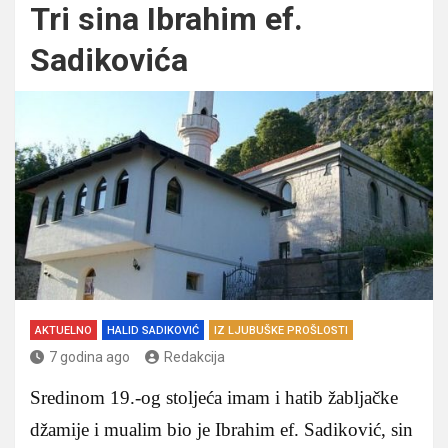
Tri sina Ibrahim ef.
Sadikovića
AKTUELNO
HALID SADIKOVIĆ
IZ LJUBUŠKE PROŠLOSTI
7 godina ago
Redakcija
Sredinom 19.-og stoljeća imam i hatib žabljačke
džamije i mualim bio je Ibrahim ef. Sadiković, sin