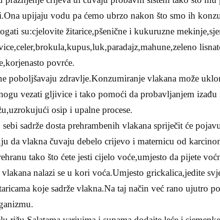
tvari.Ona upijaju vodu pa ćemo ubrzo nakon što smo ih konzum
ati su:cjelovite žitarice,pšenične i kukuruzne mekinje,sj
vice,celer,brokula,kupus,luk,paradajz,mahune,zeleno lisna
e,korjenasto povrće.
ne poboljšavaju zdravlje.Konzumiranje vlakana može uklon
ogu vezati gljivice i tako pomoći da probavljanjem izađu
žu,uzrokujući osip i upalne procese.
sebi sadrže dosta prehrambenih vlakana spriječit će pojav
uju da vlakna čuvaju debelo crijevo i maternicu od karcino
ehranu tako što ćete jesti cijelo voće,umjesto da pijete voć
vlakana nalazi se u kori voća.Umjesto grickalica,jedite sv
itaricama koje sadrže vlakna.Na taj način već rano ujutro p
rganizmu.
jelu rižu.Salatama,varivima i supama dodajte leće i sjeme