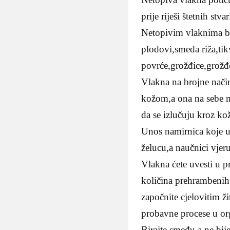
prije riješi štetnih s
Netopivim vlaknima bog
plodovi,smeđa riža,tik
povrće,grožđice,grožđ
Vlakna na brojne nači
kožom,a ona na sebe m
da se izlučuju kroz ko
Unos namirnica koje u 
želucu,a naučnici vjer
Vlakna ćete uvesti u pr
količina prehrambenih 
započnite cjelovitim ž
probavne procese u o
Birajte smeđu,a ne bi