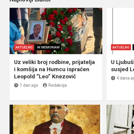
AKTUELNO
IN MEMORIAM
AKTUELNO
Uz veliki broj rodbine, prijatelja
U Ljubu
i komšija na Humcu ispraćen
susjed L
Leopold “Leo” Knezović
4 dana a
1 dan ago
Redakcija