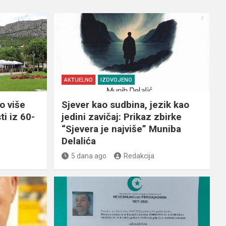
AKTUELNO
IZDVOJENO
o više
Sjever kao sudbina, jezik kao
ti iz 60-
jedini zavičaj: Prikaz zbirke
“Sjevera je najviše” Muniba
Delalića
5 dana ago
Redakcija