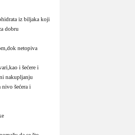
drata iz biljaka koji
za dobru
dom,dok netopiva
ari,kao i šećere i
ni nakupljanju
 nivo šećera i
ke
 pomažu da se što