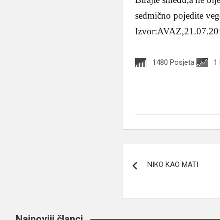
sedmično pojedite vege
Izvor:AVAZ,21.07.20
1480 Posjeta
1
Navigacija
NIKO KAO MATI
članaka
Najnoviji članci