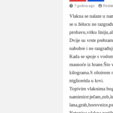
7 godina ago
Redak
Vlakna se nalaze u na
se u želucu ne razgrađ
probavu,vitku liniju,al
Dvije su vrste prehra
nabubre i ne razgrađuj
Kada se spoje s vodom,t
masnoće iz hrane.Što 
kilograma.S obzirom na
triglicerida u krvi.
Topivim vlaknima boga
namirnice:ječam,zob,l
lana,grah,borovnice,ps
Netopiva vlakna potiču