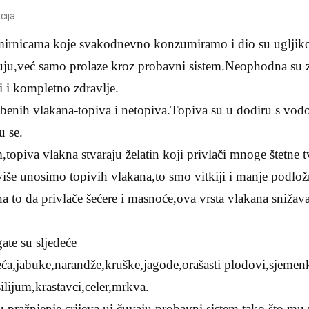
cija
mirnicama koje svakodnevno konzumiramo i dio su ugljikohi
uju,već samo prolaze kroz probavni sistem.
Neophodna su 
i i kompletno zdravlje.
mbenih vlakana-topiva i netopiva.Topiva su u dodiru s vo
u se.
opiva vlakna stvaraju želatin koji privlači mnoge štetne tv
više unosimo topivih vlakana,to smo vitkiji i manje podlož
 to da privlače šećere i masnoće,ova vrsta vlakana snižava
te su sljedeće
eća,jabuke,narandže,kruške,jagode,orašasti plodovi,sjemen
ilijum,krastavci,celer,mrkva.
 pražnjenje crijeva ui čuvaju probavni sistem tako što mu