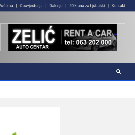
Početna
Obavještenja
Galerije
50 kruna za Ljubuški
Kontakt