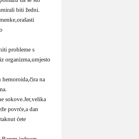
irali biti žedni.
emenke,orašasti
to
iti probleme s
 iz organizma,umjesto
u hemoroida,čira na
ma.
ne sokove.Jer,velika
ježe povrće,a dan
otaknut ćete
nke.Barem jednom