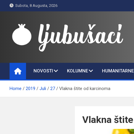
Skip
Subota, 8 Augusta, 2026
to
content
Ljubušaci
Svom voljenom gradu
NOVOSTI
KOLUMNE
HUMANITARNE 
Home
2019
Juli
27
Vlakna štite od karcinoma
Vlakna štit