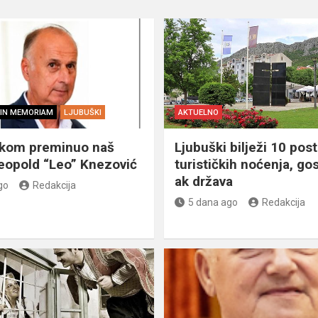
IN MEMORIAM
LJUBUŠKI
AKTUELNO
škom preminuo naš
Ljubuški bilježi 10 post
eopold “Leo” Knezović
turističkih noćenja, gos
ak država
go
Redakcija
5 dana ago
Redakcija