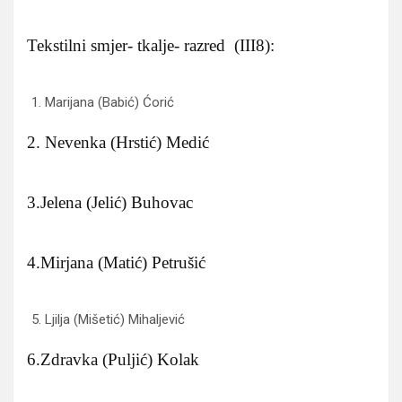
Tekstilni smjer- tkalje- razred (III8):
Marijana (Babić) Ćorić
2. Nevenka (Hrstić) Medić
3.Jelena (Jelić) Buhovac
4.Mirjana (Matić) Petrušić
Ljilja (Mišetić) Mihaljević
6.Zdravka (Puljić) Kolak