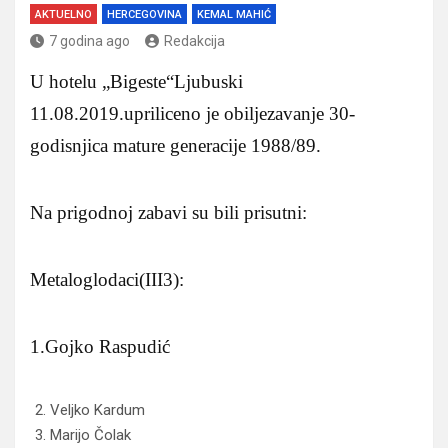
AKTUELNO
HERCEGOVINA
KEMAL MAHIĆ
7 godina ago
Redakcija
U hotelu „Bigeste“Ljubuski
11.08.2019.upriliceno je obiljezavanje 30-
godisnjica mature generacije 1988/89.
Na prigodnoj zabavi su bili prisutni:
Metaloglodaci(III3):
1.Gojko Raspudić
Veljko Kardum
Marijo Čolak