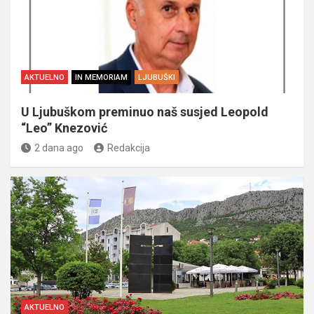
AKTUELNO
IN MEMORIAM
LJUBUŠKI
U Ljubuškom preminuo naš susjed Leopold
“Leo” Knezović
2 dana ago
Redakcija
AKTUELNO