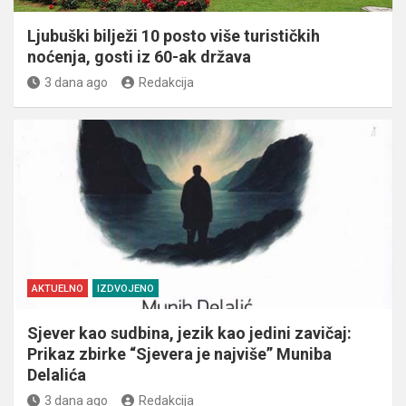
Ljubuški bilježi 10 posto više turističkih
noćenja, gosti iz 60-ak država
3 dana ago
Redakcija
AKTUELNO
IZDVOJENO
Sjever kao sudbina, jezik kao jedini zavičaj:
Prikaz zbirke “Sjevera je najviše” Muniba
Delalića
3 dana ago
Redakcija