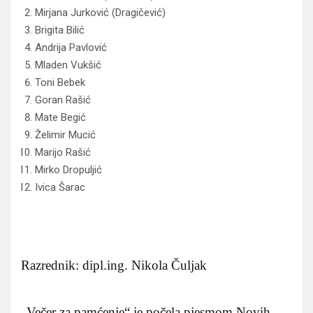
Mirjana Jurković (Dragičević)
Brigita Bilić
Andrija Pavlović
Mladen Vukšić
Toni Bebek
Goran Rašić
Mate Begić
Želimir Mucić
Marijo Rašić
Mirko Dropuljić
Ivica Šarac
Razrednik: dipl.ing. Nikola Čuljak
„Večer za pamćenje“ je počela pjesmom Novih