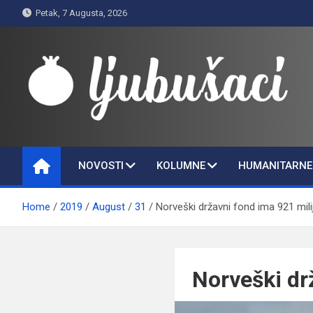
Skip
Petak, 7 Augusta, 2026
to
content
Ljubušaci
Svom voljenom gradu
NOVOSTI
KOLUMNE
HUMANITARNE 
Home
2019
August
31
Norveški državni fond ima 921 mili
Norveški dr