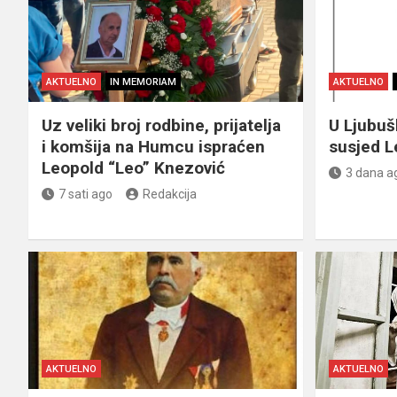
AKTUELNO
IN MEMORIAM
AKTUELNO
Uz veliki broj rodbine, prijatelja
U Ljubu
i komšija na Humcu ispraćen
susjed L
Leopold “Leo” Knezović
3 dana a
7 sati ago
Redakcija
AKTUELNO
AKTUELNO