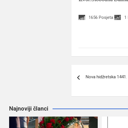
1656 Posjeta
1
Navigacija
Nova hidžretska 1441.
članaka
Najnoviji članci