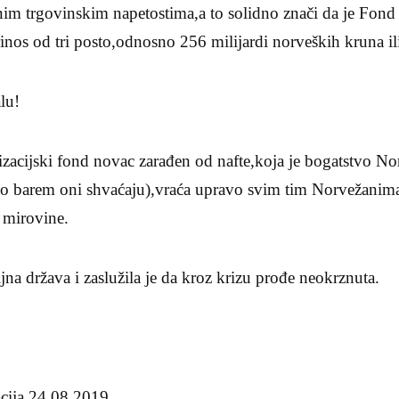
im trgovinskim napetostima,a to solidno znači da je Fond
inos od tri posto,odnosno 256 milijardi norveških kruna ilit
lu!
lizacijski fond novac zarađen od nafte,koja je bogatstvo Nor
ako barem oni shvaćaju),vraća upravo svim tim Norvežanim
i mirovine.
jna država i zaslužila je da kroz krizu prođe neokrznuta.
cija,24.08.2019.