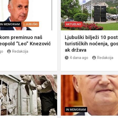
IN MEMORIAM
LJUBUŠKI
AKTUELNO
škom preminuo naš
Ljubuški bilježi 10 post
eopold “Leo” Knezović
turističkih noćenja, gos
ak država
go
Redakcija
4 dana ago
Redakcija
IN MEMORIAM