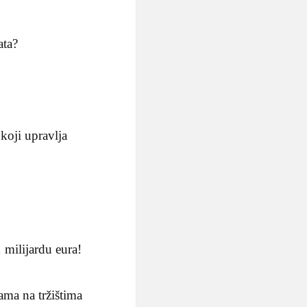
ata?
koji upravlja
 milijardu eura!
ama na tržištima