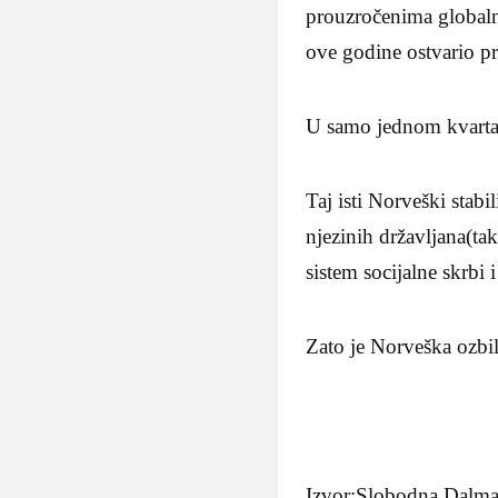
prouzročenima globaln
ove godine ostvario pr
U samo jednom kvarta
Taj isti Norveški stabi
njezinih državljana(t
sistem socijalne skrbi 
Zato je Norveška ozbil
Izvor:Slobodna Dalma