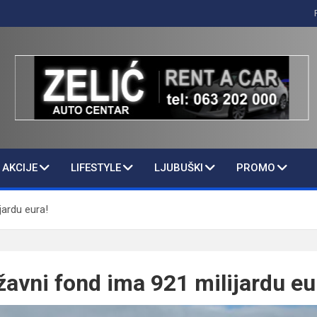
AKCIJE
LIFESTYLE
LJUBUŠKI
PROMO
jardu eura!
žavni fond ima 921 milijardu eu