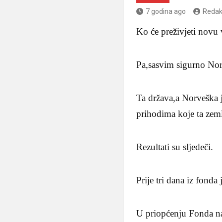
7 godina ago
Redak
Ko će preživjeti novu
Pa,sasvim sigurno Nor
Ta država,a Norveška j
prihodima koje ta zeml
Rezultati su sljedeči.
Prije tri dana iz fond
U priopćenju Fonda nav