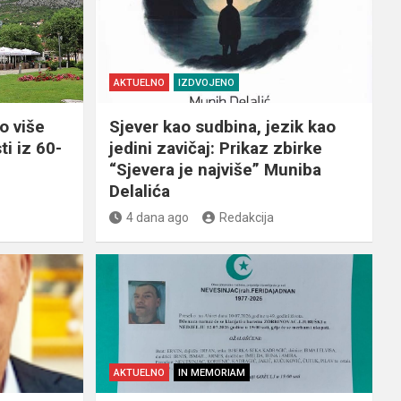
AKTUELNO
IZDVOJENO
o više
Sjever kao sudbina, jezik kao
ti iz 60-
jedini zavičaj: Prikaz zbirke
“Sjevera je najviše” Muniba
Delalića
4 dana ago
Redakcija
AKTUELNO
IN MEMORIAM