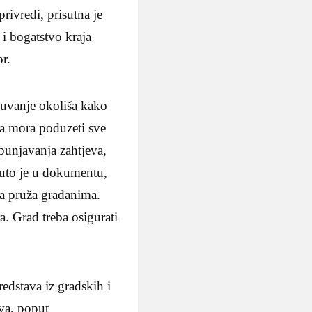
rivredi, prisutna je
 i bogatstvo kraja
r.
očuvanje okoliša kako
rava mora poduzeti sve
spunjavanja zahtjeva,
knuto je u dokumentu,
ija pruža građanima.
ra. Grad treba osigurati
redstava iz gradskih i
ava, poput