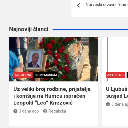
Norveški državni fond 
članaka
Najnoviji članci
AKTUELNO
IN MEMORIAM
AKTUELNO
Uz veliki broj rodbine, prijatelja
U Ljubu
i komšija na Humcu ispraćen
susjed L
Leopold “Leo” Knezović
5 dana a
3 dana ago
Redakcija