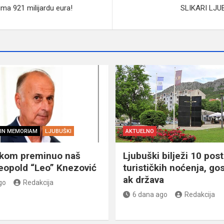
ima 921 milijardu eura!
SLIKARI LJ
IN MEMORIAM
LJUBUŠKI
AKTUELNO
škom preminuo naš
Ljubuški bilježi 10 post
eopold “Leo” Knezović
turističkih noćenja, gos
ak država
go
Redakcija
6 dana ago
Redakcija