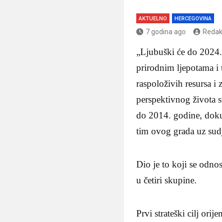
AKTUELNO
HERCEGOVINA
7 godina ago
Redak
„Ljubuški će do 2024. 
prirodnim ljepotama i 
raspoloživih resursa i
perspektivnog života s
do 2014. godine, dokume
tim ovog grada uz sudj
Dio je to koji se odnos
u četiri skupine.
Prvi strateški cilj ori