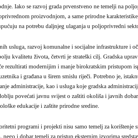
dnje. Iako se razvoj grada prvenstveno ne temelji na poljop
ljoprivrednom proizvodnjom, a same prirodne karakteristike
pućuju na potrebu daljnjeg ulaganja u poljoprivredni sekto
vnih usluga, razvoj komunalne i socijalne infrastrukture i 
 bolju kvalitetu života, četvrti je strateški cilj. Gradska up
će rezultirati modernijim i manje birokratskim pristupom i
uzetnika i građana u širem smislu riječi. Potrebno je, ista
ranje administracije, kao i usluga koje gradska administrac
doblju povećati javnu svijest o zaštiti okoliša i javnih doba
loške edukacije i zaštite prirodne sredine.
itetni programi i projekti nisu samo temelj za korištenje s
 nego i dobar temelj za pristup eksternim izvorima sredst