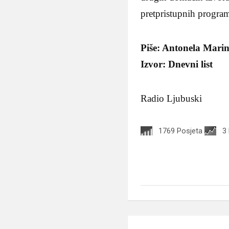
pretpristupnih progra
Piše: Antonela Mari
Izvor: Dnevni list
Radio Ljubuski
1769 Posjeta
3
Navigacija