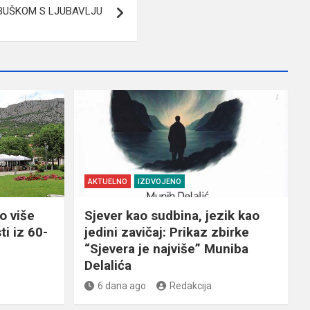
UBUŠKOM S LJUBAVLJU
AKTUELNO
IZDVOJENO
o više
Sjever kao sudbina, jezik kao
ti iz 60-
jedini zavičaj: Prikaz zbirke
“Sjevera je najviše” Muniba
Delalića
6 dana ago
Redakcija