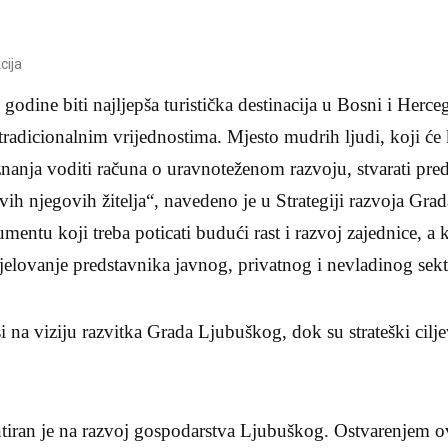
cija
godine biti najljepša turistička destinacija u Bosni i Herc
tradicionalnim vrijednostima. Mjesto mudrih ljudi, koji će
 znanja voditi računa o uravnoteženom razvoju, stvarati pre
vih njegovih žitelja“, navedeno je u Strategiji razvoja G
ntu koji treba poticati budući rast i razvoj zajednice, a ko
elovanje predstavnika javnog, privatnog i nevladinog sekt
i na viziju razvitka Grada Ljubuškog, dok su strateški cilje
jentiran je na razvoj gospodarstva Ljubuškog. Ostvarenjem ov