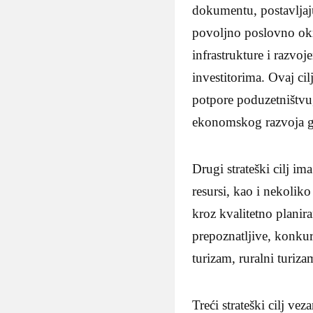
dokumentu, postavljaju
povoljno poslovno okr
infrastrukture i razvo
investitorima. Ovaj cil
potpore poduzetništvu,
ekonomskog razvoja g
Drugi strateški cilj im
resursi, kao i nekoliko 
kroz kvalitetno planira
prepoznatljive, konkur
turizam, ruralni turiza
Treći strateški cilj ve