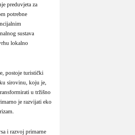
nje preduvjeta za
jom potrebne
encijalnim
ionalnog sustava
svrhu lokalno
, postoje turistički
čku sirovinu, koju je,
ransformirati u tržišno
imarno je razvijati eko
urizam.
rsa i razvoj primarne