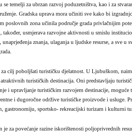
 se temelji za ubrzan razvoj poduzetništva, kao i za stvara
uženje. Gradska uprava mora učiniti sve kako bi izgradn
jem poslovnih zona učinila područje grada privlačnijim pot
j, također, usmjerava razvojne aktivnosti u smislu instituc
 unaprjeđenja znanja, ulaganja u ljudske resurse, a sve u 
rada.
a za cilj poboljšati turističku djelatnost. U Ljubuškom, naime
atraktivnih turističkih destinacija. Oni predstavljaju turisti
nje i upravljanje turističkim razvojem destinacije, moguće t
entne i dugoročne održive turističke proizvode i usluge. Pr
m, gastronomiju, sportsko- rekreacijski turizam i kulturni t
zan je za povećanje razine iskorištenosti poljoprivrednih resu