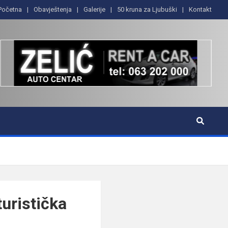
Početna
Obavještenja
Galerije
50 kruna za Ljubuški
Kontakt
turistička