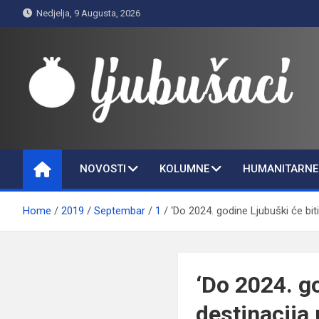
Skip
Nedjelja, 9 Augusta, 2026
to
content
Ljubušaci
Svom voljenom gradu
NOVOSTI
KOLUMNE
HUMANITARNE 
Home
2019
Septembar
1
‘Do 2024. godine Ljubuški će biti
‘Do 2024. go
destinacija 