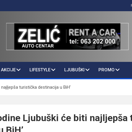
AKCIJE
LIFESTYLE
LJUBUŠKI
PROMO
 najljepša turistička destinacija u BiH’
dine Ljubuški će biti najljepša 
u BiH’