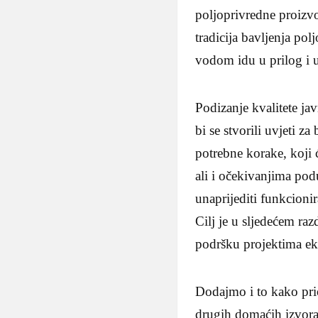
poljoprivredne proizvo
tradicija bavljenja po
vodom idu u prilog i u
Podizanje kvalitete ja
bi se stvorili uvjeti za
potrebne korake, koji 
ali i očekivanjima pod
unaprijediti funkcioni
Cilj je u sljedećem raz
podršku projektima eko
Dodajmo i to kako prior
drugih domaćih izvora,