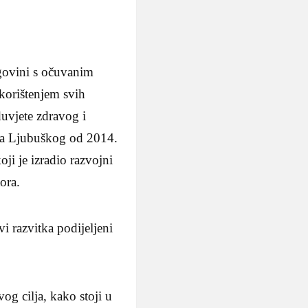
egovini s očuvanim
 korištenjem svih
duvjete zdravog i
rada Ljubuškog od 2014.
ji je izradio razvojni
ora.
vi razvitka podijeljeni
og cilja, kako stoji u