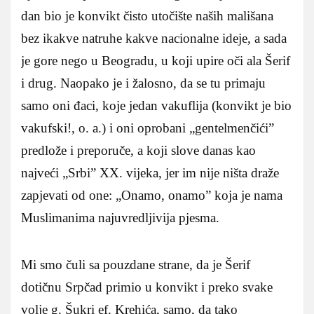
dan bio je konvikt čisto utočište naših mališana
bez ikakve natruhe kakve nacionalne ideje, a sada
je gore nego u Beogradu, u koji upire oči ala Šerif
i drug. Naopako je i žalosno, da se tu primaju
samo oni đaci, koje jedan vakuflija (konvikt je bio
vakufski!, o. a.) i oni oprobani „gentelmenčići”
predlože i preporuče, a koji slove danas kao
najveći „Srbi” XX. vijeka, jer im nije ništa draže
zapjevati od one: „Onamo, onamo” koja je nama
Muslimanima najuvredljivija pjesma.
Mi smo čuli sa pouzdane strane, da je Šerif
dotičnu Srpčad primio u konvikt i preko svake
volje g. Šukri ef. Krehića, samo, da tako