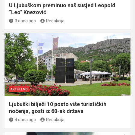
U Ljubuškom preminuo naš susjed Leopold
“Leo” Knezović
3 dana ago
Redakcija
AKTUELNO
Ljubuški bilježi 10 posto više turističkih
noćenja, gosti iz 60-ak država
4 dana ago
Redakcija