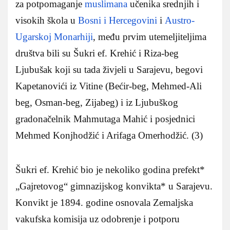
za potpomaganje
muslimana
učenika srednjih i
visokih škola u
Bosni i Hercegovini
i
Austro-
Ugarskoj Monarhiji
, među prvim utemeljiteljima
društva bili su Šukri ef. Krehić i Riza-beg
Ljubušak koji su tada živjeli u Sarajevu, begovi
Kapetanovići iz Vitine (Bećir-beg, Mehmed-Ali
beg, Osman-beg, Zijabeg) i iz Ljubuškog
gradonačelnik Mahmutaga Mahić i posjednici
Mehmed Konjhodžić i Arifaga Omerhodžić. (3)
Šukri ef. Krehić bio je nekoliko godina prefekt*
„Gajretovog“ gimnazijskog konvikta* u Sarajevu.
Konvikt je 1894. godine osnovala Zemaljska
vakufska komisija uz odobrenje i potporu