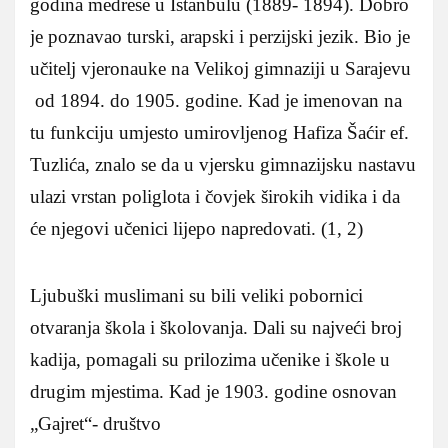
godina medrese u Istanbulu (1889- 1894). Dobro
je poznavao turski, arapski i perzijski jezik. Bio je
učitelj vjeronauke na Velikoj gimnaziji u Sarajevu
od 1894. do 1905. godine. Kad je imenovan na
tu funkciju umjesto umirovljenog Hafiza Šaćir ef.
Tuzlića, znalo se da u vjersku gimnazijsku nastavu
ulazi vrstan poliglota i čovjek širokih vidika i da
će njegovi učenici lijepo napredovati. (1, 2)
Ljubuški muslimani su bili veliki pobornici
otvaranja škola i školovanja. Dali su najveći broj
kadija, pomagali su prilozima učenike i škole u
drugim mjestima. Kad je 1903. godine osnovan
„Gajret“- društvo