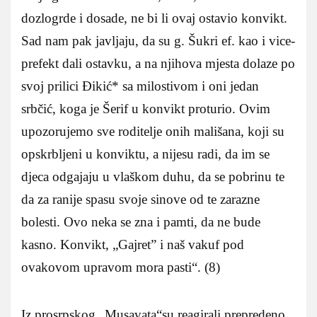
dozlogrde i dosade, ne bi li ovaj ostavio konvikt.
Sad nam pak javljaju, da su g. Šukri ef. kao i vice-
prefekt dali ostavku, a na njihova mjesta dolaze po
svoj prilici Đikić* sa milostivom i oni jedan
srbčić, koga je Šerif u konvikt proturio. Ovim
upozorujemo sve roditelje onih mališana, koji su
opskrbljeni u konviktu, a nijesu radi, da im se
djeca odgajaju u vlaškom duhu, da se pobrinu te
da za ranije spasu svoje sinove od te zarazne
bolesti. Ovo neka se zna i pamti, da ne bude
kasno. Konvikt, „Gajret” i naš vakuf pod
ovakovom upravom mora pasti“. (8)
Iz prosrpskog „Musavata“su reagirali prepredeno