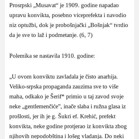
Prosrpski „Musavat“ je 1909. godine napadao
upravu konvikta, posebno viceprefekta i navodio
niz optužbi, dok je probošnjački „Bošnjak“ tvrdio
da je sve to laž i podmetanje. (6, 7)
Polemika se nastavila 1910. godine:
„U ovom konviktu zavladala je čisto anarhija.
Veliko-srpska propaganda zauzima sve to više
maha, odkako je Šerif* primio u taj zavod svoje
neke „gentlemenčiće”, inače slaba i ružna glasa iz
prošlosti, jer ih je g. Šukri ef. Krehić, prefekt
konvikta, neke godine protjerao iz konvikta zbog
njihovih nepodobština i lošeg vladanja. Do neki