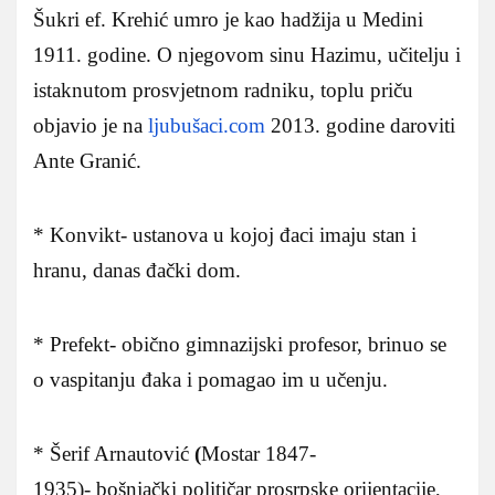
Šukri ef. Krehić umro je kao hadžija u Medini
1911. godine. O njegovom sinu Hazimu, učitelju i
istaknutom prosvjetnom radniku, toplu priču
objavio je na
ljubušaci.com
2013. godine daroviti
Ante Granić.
* Konvikt- ustanova u kojoj đaci imaju stan i
hranu, danas đački dom.
* Prefekt- obično gimnazijski profesor, brinuo se
o vaspitanju đaka i pomagao im u učenju.
* Šerif Arnautović
(
Mostar 1847-
1935)- bošnjački političar prosrpske orijentacije,