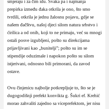
smjeraju i za čim idu. Svaka pa i najmanja
prepirka između đaka otkrila je ono, što smo
tvrdili, otkrila je jednu žalosnu pojavu, gdje se
našem đačštvu, našoj djeci silom natura srbstvo i
ćirilica a od onih, koji to ne primaju, već su mnogi
ostali posve izgubljeni, pošto su direkcijama
prijavljivani kao „bunitelji”; pošto su im se
stipendije oduzimale i napokon pošto su silom
istjerivani, odnosno bili primorani, da zavod
ostave.
Ovu činjenicu najbolje potkrepljuje to, što se je
dugogodišnji prefekt konvikta g. Šukri ef. Krehić
morao zahvaliti zajedno sa viceprefektom, jer nisu