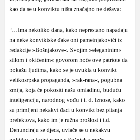
kao da se u konviktu ništa značajno ne dešava:
“…Ima nekoliko dana, kako neprestano napadaju
na neke konviktske đake oni pametnjakovići iz
redakcije »Bošnjakove«. Svojim »elegantnim«
stilom i »kićenim« govorom hoće ove patriote da
pokažu ljudima, kako se je uvukla u konvikt
velikosrpska propaganda, »rak-rana«, pogubna
zmija, koja će pokositi našu omladinu, buduću
inteligenciju, narodnog vođu i t. d. Iznose, kako
su primljeni nekakvi đaci u konvikt bez pitanja
prefektova, kako im je ružna prošlost i t.d.
Denunciraju se djeca, uvlače se u nekakvu
politiku, o kojoj samo »Bošnjak« može