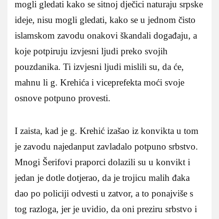
mogli gledati kako se sitnoj dječici naturaju srpske
ideje, nisu mogli gledati, kako se u jednom čisto
islamskom zavodu onakovi škandali događaju, a
koje potpiruju izvjesni ljudi preko svojih
pouzdanika. Ti izvjesni ljudi mislili su, da će,
mahnu li g. Krehića i viceprefekta moći svoje
osnove potpuno provesti.
I zaista, kad je g. Krehić izašao iz konvikta u tom
je zavodu najedanput zavladalo potpuno srbstvo.
Mnogi Šerifovi praporci dolazili su u konvikt i
jedan je dotle dotjerao, da je trojicu malih đaka
dao po policiji odvesti u zatvor, a to ponajviše s
tog razloga, jer je uvidio, da oni preziru srbstvo i