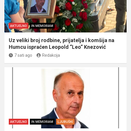
AKTUELNO
IN MEMORIAM
Uz veliki broj rodbine, prijatelja i komšija na
Humcu ispraćen Leopold “Leo” Knezović
7 sati ago
Redakcija
AKTUELNO
IN MEMORIAM
LJUBUŠKI