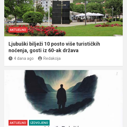
AKTUELNO
Ljubuški bilježi 10 posto više turističkih
noćenja, gosti iz 60-ak država
4 dana ago
Redakcija
AKTUELNO
IZDVOJENO