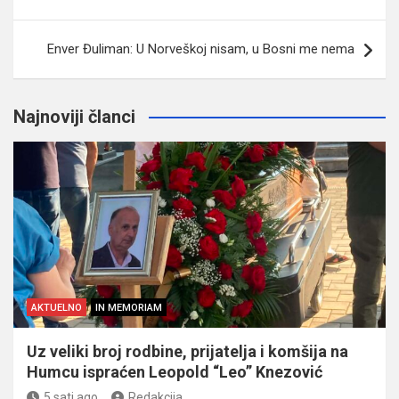
članaka
Enver Đuliman: U Norveškoj nisam, u Bosni me nema
Najnoviji članci
AKTUELNO
IN MEMORIAM
Uz veliki broj rodbine, prijatelja i komšija na
Humcu ispraćen Leopold “Leo” Knezović
5 sati ago
Redakcija