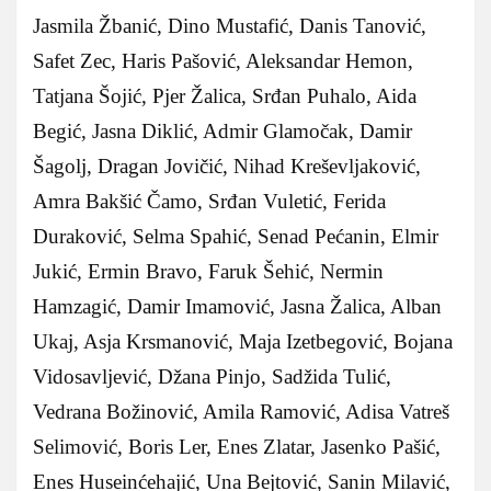
Jasmila Žbanić, Dino Mustafić, Danis Tanović,
Safet Zec, Haris Pašović, Aleksandar Hemon,
Tatjana Šojić, Pjer Žalica, Srđan Puhalo, Aida
Begić, Jasna Diklić, Admir Glamočak, Damir
Šagolj, Dragan Jovičić, Nihad Kreševljaković,
Amra Bakšić Čamo, Srđan Vuletić, Ferida
Duraković, Selma Spahić, Senad Pećanin, Elmir
Jukić, Ermin Bravo, Faruk Šehić, Nermin
Hamzagić, Damir Imamović, Jasna Žalica, Alban
Ukaj, Asja Krsmanović, Maja Izetbegović, Bojana
Vidosavljević, Džana Pinjo, Sadžida Tulić,
Vedrana Božinović, Amila Ramović, Adisa Vatreš
Selimović, Boris Ler, Enes Zlatar, Jasenko Pašić,
Enes Huseinćehajić, Una Bejtović, Sanin Milavić,