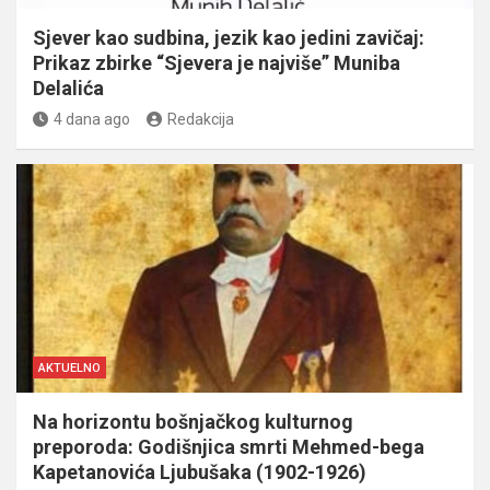
Sjever kao sudbina, jezik kao jedini zavičaj:
Prikaz zbirke “Sjevera je najviše” Muniba
Delalića
4 dana ago
Redakcija
AKTUELNO
Na horizontu bošnjačkog kulturnog
preporoda: Godišnjica smrti Mehmed-bega
Kapetanovića Ljubušaka (1902-1926)