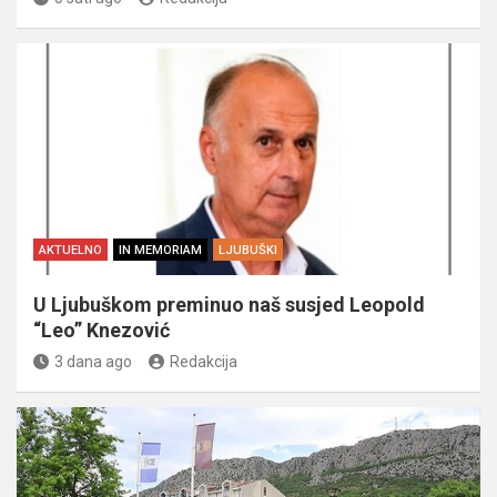
AKTUELNO
IN MEMORIAM
LJUBUŠKI
U Ljubuškom preminuo naš susjed Leopold
“Leo” Knezović
3 dana ago
Redakcija