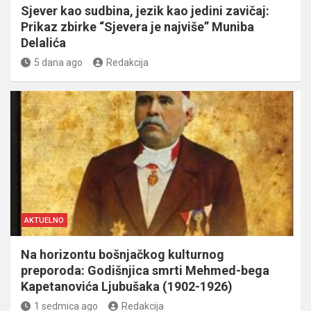
Sjever kao sudbina, jezik kao jedini zavičaj:
Prikaz zbirke “Sjevera je najviše” Muniba
Delalića
5 dana ago
Redakcija
AKTUELNO
Na horizontu bošnjačkog kulturnog
preporoda: Godišnjica smrti Mehmed-bega
Kapetanovića Ljubušaka (1902-1926)
1 sedmica ago
Redakcija