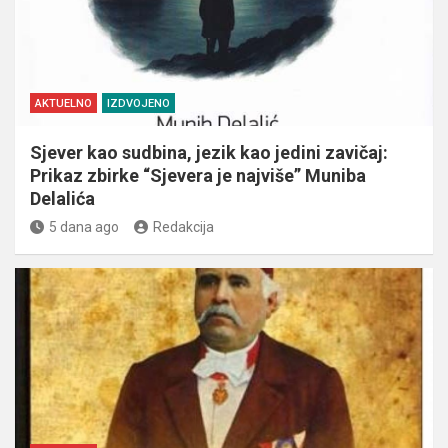
AKTUELNO
IZDVOJENO
Sjever kao sudbina, jezik kao jedini zavičaj:
Prikaz zbirke “Sjevera je najviše” Muniba
Delalića
5 dana ago
Redakcija