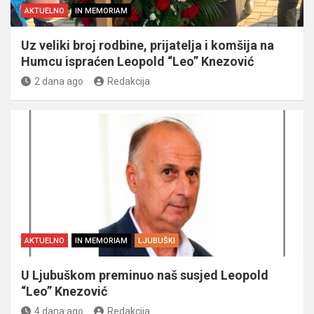
AKTUELNO
IN MEMORIAM
Uz veliki broj rodbine, prijatelja i komšija na
Humcu ispraćen Leopold “Leo” Knezović
2 dana ago
Redakcija
AKTUELNO
IN MEMORIAM
LJUBUŠKI
U Ljubuškom preminuo naš susjed Leopold
“Leo” Knezović
4 dana ago
Redakcija