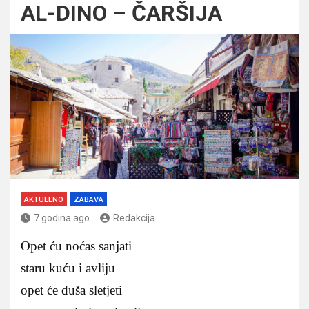
AL-DINO – ČARŠIJA
AKTUELNO
ZABAVA
7 godina ago
Redakcija
Opet ću noćas sanjati
staru kuću i avliju
opet će duša sletjeti