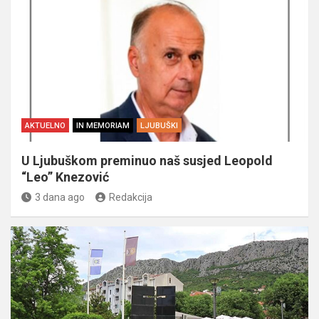
AKTUELNO
IN MEMORIAM
LJUBUŠKI
U Ljubuškom preminuo naš susjed Leopold
“Leo” Knezović
3 dana ago
Redakcija