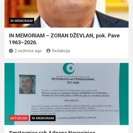
IN MEMORIAM
IN MEMORIAM – ZORAN DŽEVLAN, pok. Pave
1963–2026.
2 sedmice ago
Redakcija
AKTUELNO
IN MEMORIAM
Smrtovnica rah.Adnana Nevesinjca