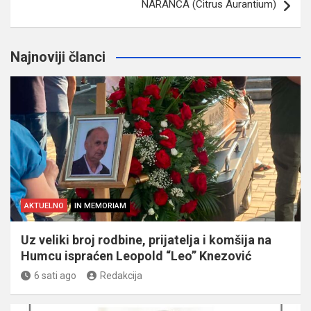
NARANČA (Citrus Aurantium)
Najnoviji članci
AKTUELNO
IN MEMORIAM
Uz veliki broj rodbine, prijatelja i komšija na
Humcu ispraćen Leopold “Leo” Knezović
6 sati ago
Redakcija