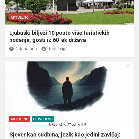
AKTUELNO
Ljubuški bilježi 10 posto više turističkih
noćenja, gosti iz 60-ak država
4 dana ago
Redakcija
AKTUELNO
IZDVOJENO
Sjever kao sudbina, jezik kao jedini zavičaj: