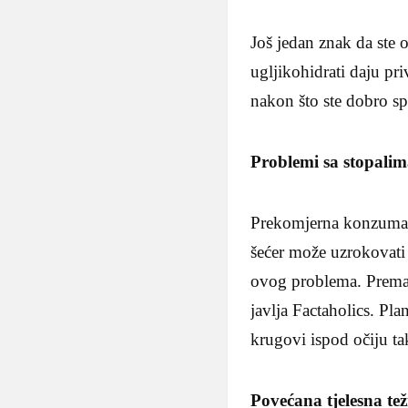
Još jedan znak da ste 
ugljikohidrati daju pri
nakon što ste dobro sp
Problemi sa stopali
Prekomjerna konzumaci
šećer može uzrokovati 
ovog problema. Prema S.
javlja Factaholics. Pla
krugovi ispod očiju t
Povećana tjelesna te