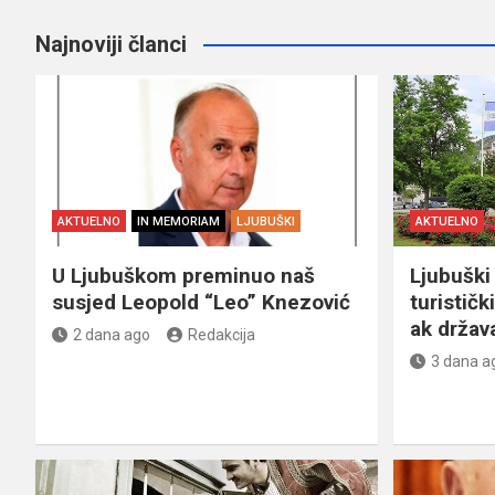
Najnoviji članci
AKTUELNO
IN MEMORIAM
LJUBUŠKI
AKTUELNO
U Ljubuškom preminuo naš
Ljubuški 
susjed Leopold “Leo” Knezović
turističk
ak držav
2 dana ago
Redakcija
3 dana a