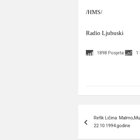
/HMS/
Radio Ljubuski
1898 Posjeta
1
Navigacija
Refik Ličina: Malmo,M
članaka
22.10.1994.godine