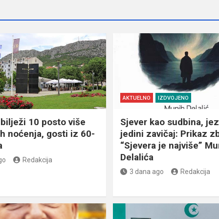
AKTUELNO
IZDVOJENO
bilježi 10 posto više
Sjever kao sudbina, jez
ih noćenja, gosti iz 60-
jedini zavičaj: Prikaz z
a
“Sjevera je najviše” Mu
Delalića
go
Redakcija
3 dana ago
Redakcija