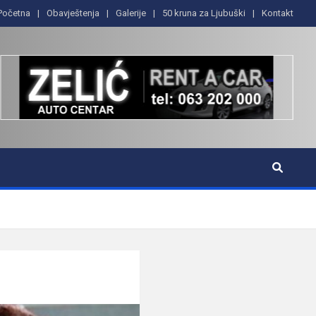
Početna
Obavještenja
Galerije
50 kruna za Ljubuški
Kontakt