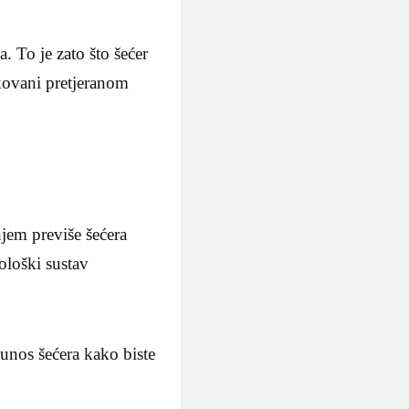
. To je zato što šećer
okovani pretjeranom
jem previše šećera
nološki sustav
 unos šećera kako biste