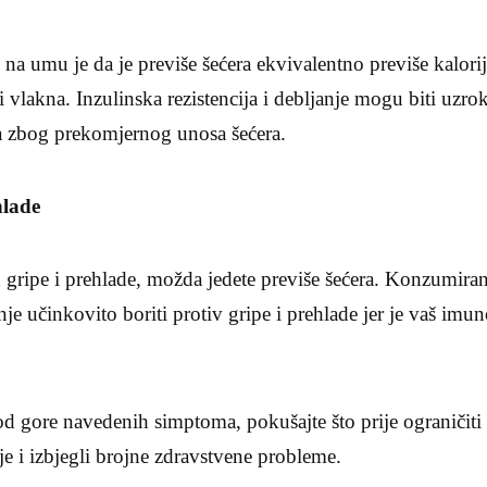
na umu je da je previše šećera ekvivalentno previše kalorija
 i vlakna. Inzulinska rezistencija i debljanje mogu biti uzr
a zbog prekomjernog unosa šećera.
hlade
 gripe i prehlade, možda jedete previše šećera. Konzumiran
je učinkovito boriti protiv gripe i prehlade jer je vaš imu
 od gore navedenih simptoma, pokušajte što prije ograničiti
je i izbjegli brojne zdravstvene probleme.