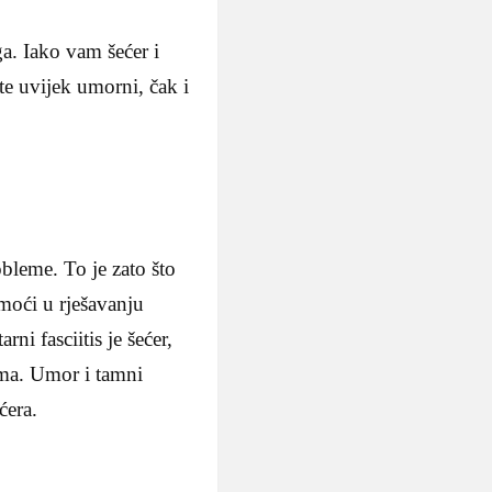
ga. Iako vam šećer i
ste uvijek umorni, čak i
leme. To je zato što
moći u rješavanju
ni fasciitis je šećer,
lima. Umor i tamni
ćera.