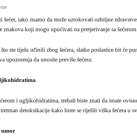
cija
ti šećer, iako znamo da može uzrokovati ozbiljne zdravstv
e znakova koji mogu upućivati na pretjerivanje sa šećerom
to ste tijelu učinili zbog šećera, slatke poslastice bit će p
a upozorenja da unosite previše šećera:
gljikohidratima
ećerom i ugljikohidratima, trebali biste znati da imate ovi
 tretman detoksikacije kako biste se riješili viška šećera u s
i umor