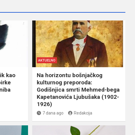
AKTUELNO
ik kao
Na horizontu bošnjačkog
birke
kulturnog preporoda:
niba
Godišnjica smrti Mehmed-bega
Kapetanovića Ljubušaka (1902-
1926)
7 dana ago
Redakcija