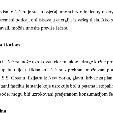
ovisni o šećeru je stalan osjećaj umora bez određenog razlo
vremeni poticaj, oni isisavaju energiju iz vašeg tijela. Ako 
avali, možda unosite previše šećera.
ma i kožom
ja šećera može uzrokovati ekcem, akne i druge kožne prob
upalu u tijelu. Uklanjanje šećera iz prehrane može vam po
S. Greenu, fizijatru iz New Yorka, glavni krivac za plantar
ntarni fasciitis je stanje koje uzrokuje bol u petama i stopa
akođer mogu biti uzrokovani pretjeranom konzumacijom še
žina