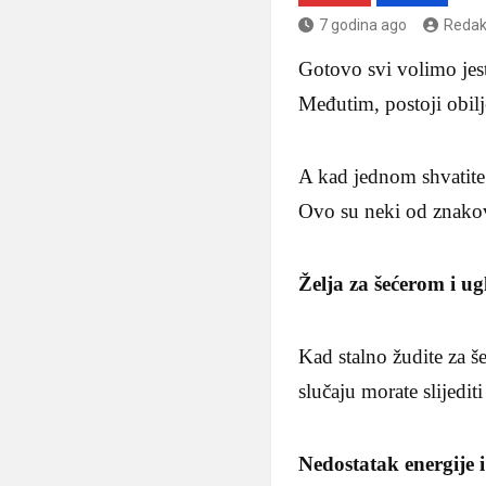
7 godina ago
Redak
Gotovo svi volimo jes
Međutim, postoji obilj
A kad jednom shvatite š
Ovo su neki od znakov
Želja za šećerom i u
Kad stalno žudite za š
slučaju morate slijediti
Nedostatak energije 