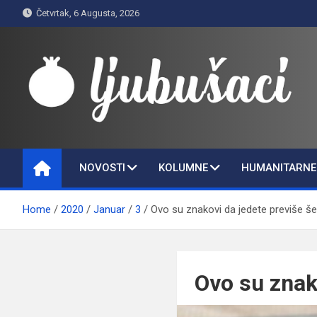
Skip
Četvrtak, 6 Augusta, 2026
to
content
Ljubušaci
Svom voljenom gradu
NOVOSTI
KOLUMNE
HUMANITARNE 
Home
2020
Januar
3
Ovo su znakovi da jedete previše š
Ovo su znak