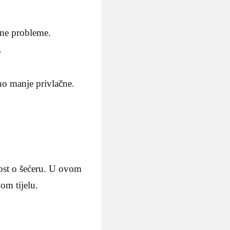
ene probleme.
.
uno manje privlačne.
snost o šećeru. U ovom
vom tijelu.