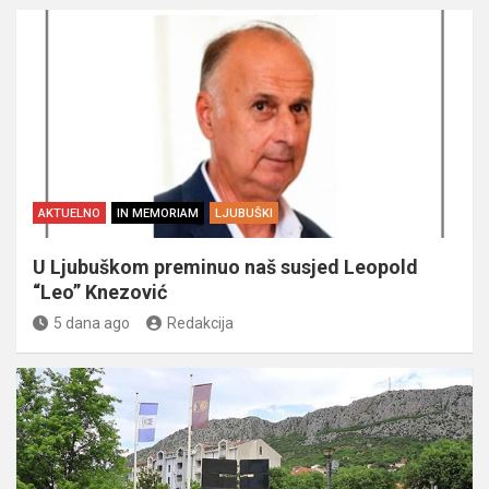
AKTUELNO
IN MEMORIAM
LJUBUŠKI
U Ljubuškom preminuo naš susjed Leopold
“Leo” Knezović
5 dana ago
Redakcija