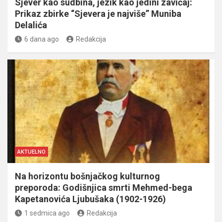
Sjever kao sudbina, jezik kao jedini zavičaj:
Prikaz zbirke “Sjevera je najviše” Muniba
Delalića
6 dana ago
Redakcija
AKTUELNO
Na horizontu bošnjačkog kulturnog
preporoda: Godišnjica smrti Mehmed-bega
Kapetanovića Ljubušaka (1902-1926)
1 sedmica ago
Redakcija