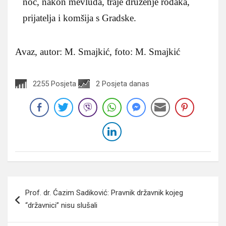
noć, nakon mevluda, traje druženje rođaka,
prijatelja i komšija s Gradske.
Avaz, autor: M. Smajkić, foto: M. Smajkić
2255 Posjeta
2 Posjeta danas
Navigacija
Prof. dr. Ćazim Sadiković: Pravnik državnik kojeg
članaka
“državnici” nisu slušali