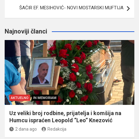
ŠAĆIR EF. MESIHOVIĆ- NOVI MOSTARSKI MUFTIJA
Najnoviji članci
AKTUELNO
IN MEMORIAM
Uz veliki broj rodbine, prijatelja i komšija na
Humcu ispraćen Leopold “Leo” Knezović
2 dana ago
Redakcija