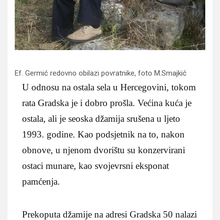
Ef. Germić redovno obilazi povratnike, f
oto M.Smajkić
U odnosu na ostala sela u Hercegovini, tokom
rata Gradska je i dobro prošla. Većina kuća je
ostala, ali je seoska džamija srušena u ljeto
1993. godine. Kao podsjetnik na to, nakon
obnove, u njenom dvorištu su konzervirani
ostaci munare, kao svojevrsni eksponat
pamćenja.
Prekoputa džamije na adresi Gradska 50 nalazi