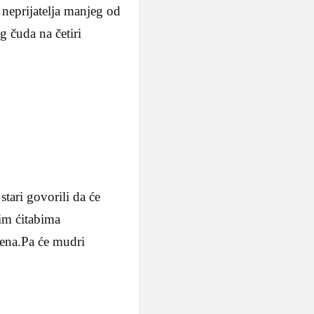
 neprijatelja manjeg od
g čuda na četiri
stari govorili da će
im ćitabima
mena.Pa će mudri