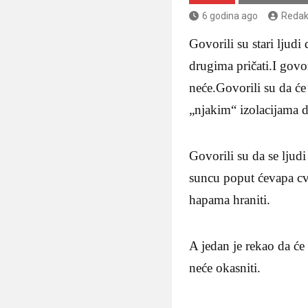
6 godina ago
Redak
Govorili su stari ljudi
drugima pričati.I govor
neće.Govorili su da ć
„njakim“ izolacijama d
Govorili su da se ljud
suncu poput ćevapa cvrl
hapama hraniti.
A jedan je rekao da će 
neće okasniti.