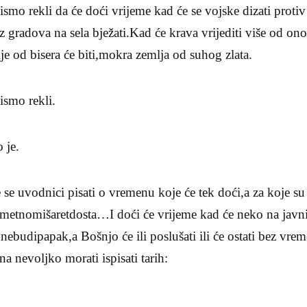
smo rekli da će doći vrijeme kad će se vojske dizati protiv
 iz gradova na sela bježati.Kad će krava vrijediti više od ono
ije od bisera će biti,mokra zemlja od suhog zlata.
ismo rekli.
 je.
se uvodnici pisati o vremenu koje će tek doći,a za koje su 
metnomišaretdosta…I doći će vrijeme kad će neko na javn
nebudipapak,a Bošnjo će ili poslušati ili će ostati bez vre
a nevoljko morati ispisati tarih: