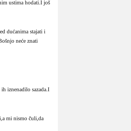
nim ustima hodati.I još
ed dućanima stajati i
Bošnjo neće znati
 ih iznenadilo sazada.I
i,a mi nismo čuli,da