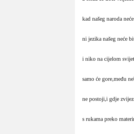
kad našeg naroda neće 
ni jezika našeg neće bi
i niko na cijelom svije
samo će gore,među ne
ne postoji,i gdje zvij
s rukama preko materi