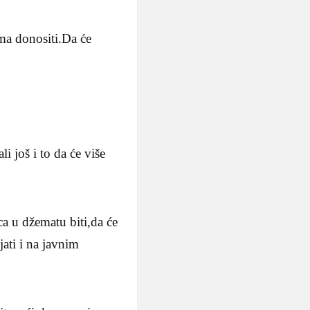
ama donositi.Da će
i još i to da će više
ca u džematu biti,da će
jati i na javnim