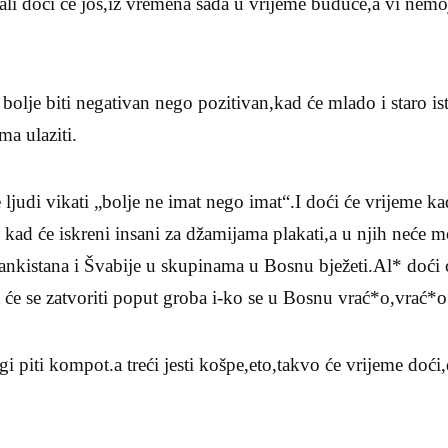
,ali doći će još,iz vremena sada u vrijeme buduće,a vi nem
bolje biti negativan nego pozitivan,kad će mlado i staro isto
ma ulaziti.
ljudi vikati „bolje ne imat nego imat“.I doći će vrijeme kad
e kad će iskreni insani za džamijama plakati,a u njih neće m
rankistana i Švabije u skupinama u Bosnu bježeti.Al* doći 
a će se zatvoriti poput groba i-ko se u Bosnu vrać*o,vrać*o
rugi piti kompot.a treći jesti košpe,eto,takvo će vrijeme doć