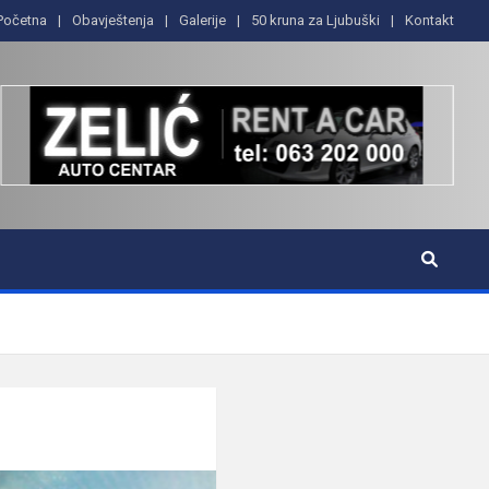
Početna
Obavještenja
Galerije
50 kruna za Ljubuški
Kontakt