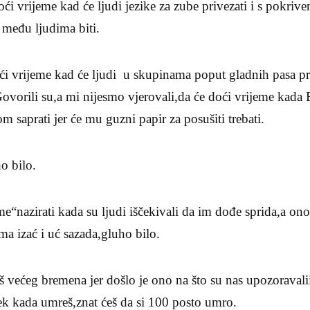
ći vrijeme kad će ljudi jezike za zube privezati i s pokrive
i među ljudima biti.
oći vrijeme kad će ljudi u skupinama poput gladnih pasa pr
Govorili su,a mi nijesmo vjerovali,da će doći vrijeme kada 
om saprati jer će mu guzni papir za posušiti trebati.
o bilo.
e“nazirati kada su ljudi iščekivali da im dođe sprida,a ono
ma izać i uć sazada,gluho bilo.
 većeg bremena jer došlo je ono na što su nas upozoravali
tek kada umreš,znat ćeš da si 100 posto umro.