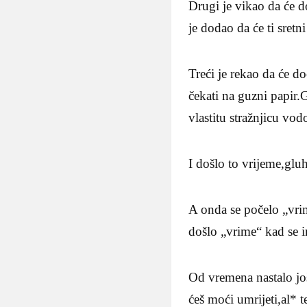
Drugi je vikao da će do
je dodao da će ti sretn
Treći je rekao da će d
čekati na guzni papir.
vlastitu stražnjicu vod
I došlo to vrijeme,gluh
A onda se počelo „vrim
došlo „vrime“ kad se i
Od vremena nastalo još
ćeš moći umrijeti,al* 