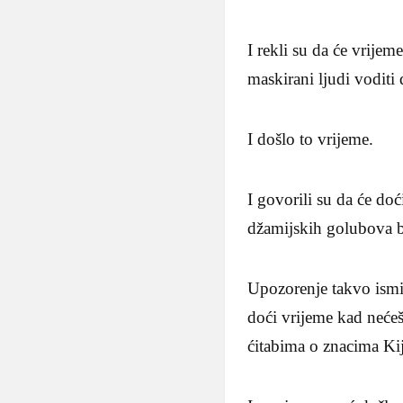
I rekli su da će vrije
maskirani ljudi voditi d
I došlo to vrijeme.
I govorili su da će doć
džamijskih golubova bi
Upozorenje takvo ismij
doći vrijeme kad nećeš 
ćitabima o znacima Ki