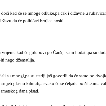
me doći kad će se mnoge odluke,pa čak i državne,u rukavic
ržavu,da će političari brnjice nositi.
i vrijeme kad će golubovi po Čaršiji sami hodati,pa su dodal
ti nego džematlija.
ali su mnogi,pa su stariji još govorili da će samo po dvoji
smjeti glasno kihnuti,a svako će se čeljade po šiltetima val
jametskog dana pisati.