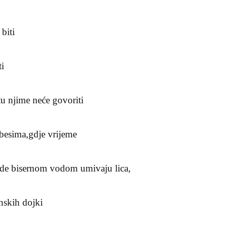
biti
ti
tu njime neće govoriti
besima,gdje vrijeme
ezde bisernom vodom umivaju lica,
nskih dojki