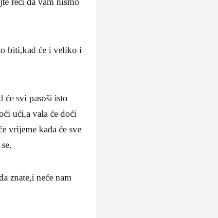
ojte reći da vam nismo
 biti,kad će i veliko i
 će svi pasoši isto
oći ući,a vala će doći
će vrijeme kada će sve
 se.
i,da znate,i neće nam