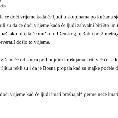
cija
 da će doći vrijeme kada će ljudi u skupinama po kućama sjed
ili su da će doći vrijeme kada će ljudi zahvalni biti što im
e baš tako biti,da će muško od ženskog bježati i po 2 met
everat.I došlo to vrijeme.
i više neće od sunca pod bujnim krošnjama kriti već će se 
jiti,a rekli su i da je Bosna propala kad su majke počele dj
doći vrijeme kad će ljudi imati brašna,al* germe neće imati.