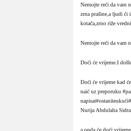
Nemojte reći da vam ni
zrna prašine,a ljudi ći
kotača,zrno riže vredn
Nemojte reći da vam n
Doći će vrijeme.I došlo
Doći će vrijeme kad će 
naić uz preporuku #pa
napisat#ostaniteukući#
Nurija Abdulaha Sidran
a onda će doći vrijeme