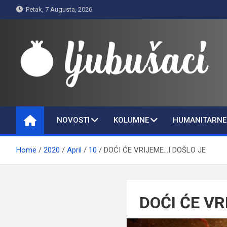
Skip
Petak, 7 Augusta, 2026
to
content
Ljubušaci
Svom voljenom gradu
NOVOSTI
KOLUMNE
HUMANITARNE 
Home
2020
April
10
DOĆI ĆE VRIJEME…I DOŠLO JE
DOĆI ĆE VR