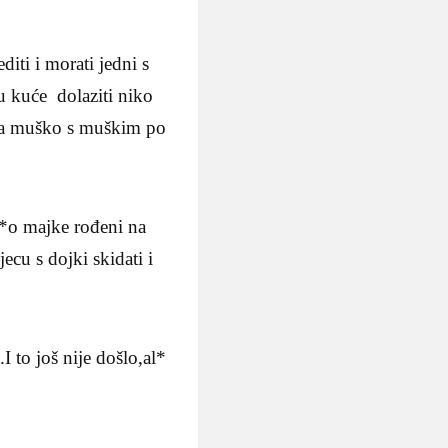
iti i morati jedni s
 u kuće dolaziti niko
ra,a muško s muškim po
k*o majke rođeni na
ecu s dojki skidati i
I to još nije došlo,al*