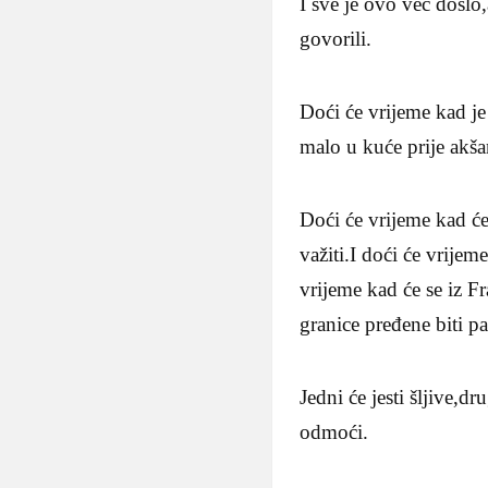
I sve je ovo već došlo
govorili.
Doći će vrijeme kad je 
malo u kuće prije akša
Doći će vrijeme kad će 
važiti.I doći će vrijem
vrijeme kad će se iz F
granice pređene biti p
Jedni će jesti šljive,d
odmoći.