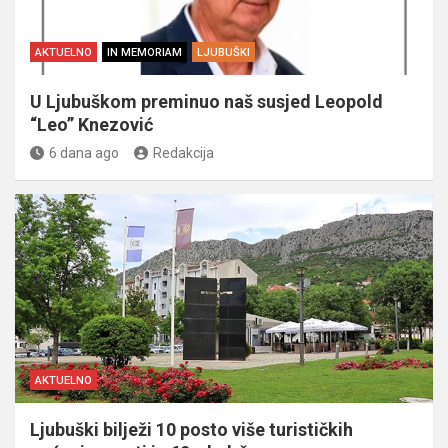
AKTUELNO
IN MEMORIAM
LJUBUŠKI
U Ljubuškom preminuo naš susjed Leopold
“Leo” Knezović
6 dana ago
Redakcija
AKTUELNO
Ljubuški bilježi 10 posto više turističkih