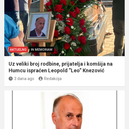
AKTUELNO
IN MEMORIAM
Uz veliki broj rodbine, prijatelja i komšija na
Humcu ispraćen Leopold “Leo” Knezović
3 dana ago
Redakcija