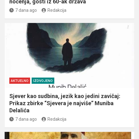
noćenja, gosti iz 60-ak država
7 dana ago
Redakcija
AKTUELNO
IZDVOJENO
Sjever kao sudbina, jezik kao jedini zavičaj:
Prikaz zbirke “Sjevera je najviše” Muniba
Delalića
7 dana ago
Redakcija