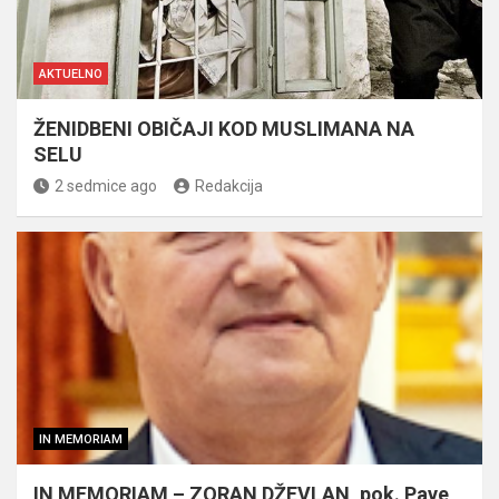
AKTUELNO
ŽENIDBENI OBIČAJI KOD MUSLIMANA NA
SELU
2 sedmice ago
Redakcija
IN MEMORIAM
IN MEMORIAM – ZORAN DŽEVLAN, pok. Pave