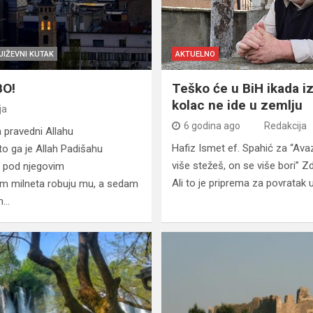
JIŽEVNI KUTAK
AKTUELNO
BO!
Teško će u BiH ikada iz
kolac ne ide u zemlju
ja
6 godina ago
Redakcija
 pravedni Allahu
Hafiz Ismet ef. Spahić za “Ava
to ga je Allah Padišahu
više stežeš, on se više bori” Z
u pod njegovim
Ali to je priprema za povratak 
m milneta robuju mu, a sedam
m…