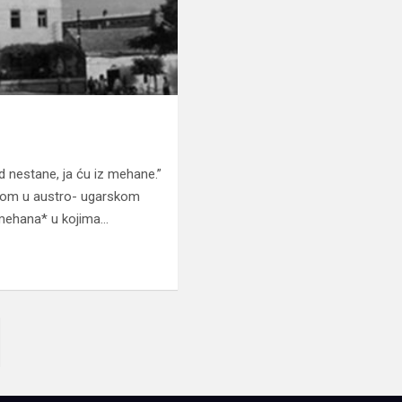
kad nestane, ja ću iz mehane.”
škom u austro- ugarskom
j mehana* u kojima…