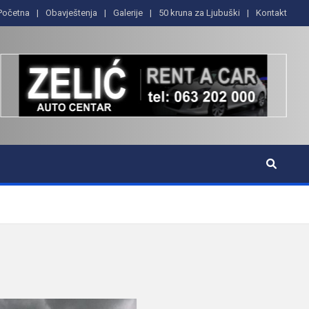
Početna
Obavještenja
Galerije
50 kruna za Ljubuški
Kontakt