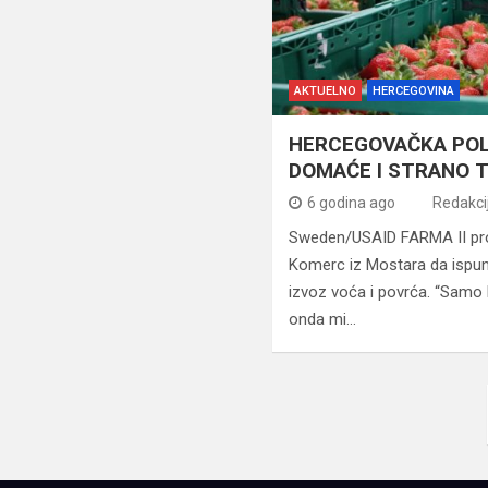
AKTUELNO
HERCEGOVINA
HERCEGOVAČKA POL
DOMAĆE I STRANO 
6 godina ago
Redakci
Sweden/USAID FARMA II pro
Komerc iz Mostara da ispun
izvoz voća i povrća. “Samo
onda mi…
Navigacija
člancima