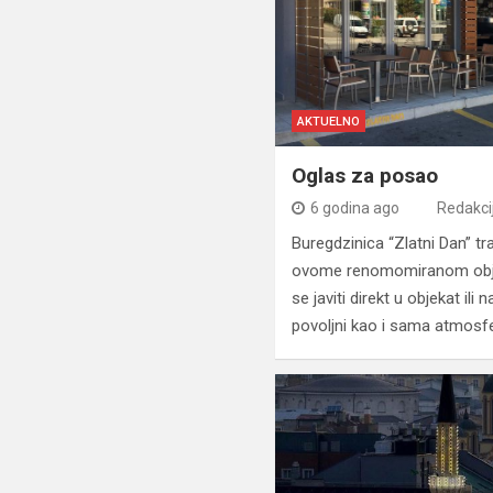
AKTUELNO
Oglas za posao
6 godina ago
Redakci
Buregdzinica “Zlatni Dan” tra
ovome renomomiranom obje
se javiti direkt u objekat il
povoljni kao i sama atmosf