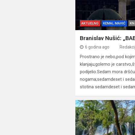
AKTUELNO
KEMAL MAHIĆ
KN
Branislav Nušić: „BA
6 godina ago
Redakci
Prostrano je nebo,pod kojim
klanjaju;golemo je carstvo,š
podijelio.Sedam mora dršć
nogama;sedamdeset i seda
stotina sedamdeset i seda