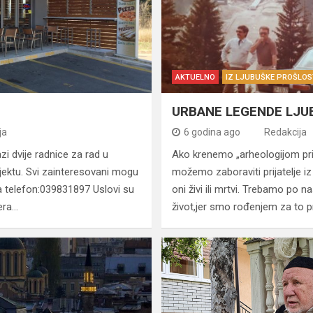
AKTUELNO
IZ LJUBUŠKE PROŠLOS
URBANE LEGENDE LJ
ja
6 godina ago
Redakcija
zi dvije radnice za rad u
Ako krenemo „arheologijom pri
ktu. Svi zainteresovani mogu
možemo zaboraviti prijatelje iz 
i na telefon:039831897 Uslovi su
oni živi ili mrtvi. Trebamo po na
era…
život,jer smo rođenjem za to p