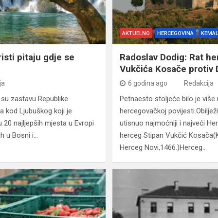
AKTUELNO
HERCEGOVINA
KEMAL
sti pitaju gdje se
Radoslav Dodig: Rat h
Vukčića Kosače protiv
ja
6 godina ago
Redakcija
su zastavu Republike
Petnaesto stoljeće bilo je viš
 kod Ljubuškog koji je
hercegovačkoj povijesti.Obiljež
20 najljepših mjesta u Evropi
utisnuo najmoćniji i najveći H
ih u Bosni i…
herceg Stipan Vukčić Kosača(
Herceg Novi,1466.)Herceg…