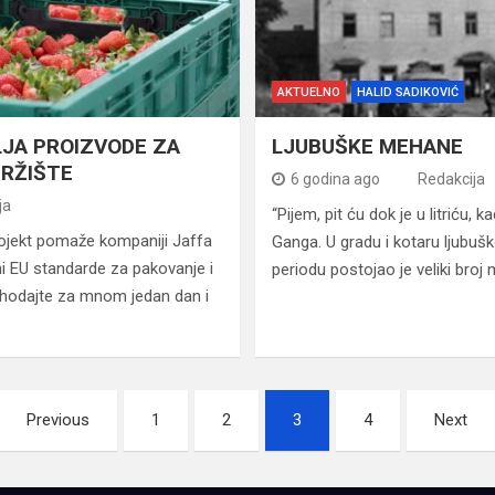
AKTUELNO
HALID SADIKOVIĆ
JA PROIZVODE ZA
LJUBUŠKE MEHANE
TRŽIŠTE
6 godina ago
Redakcija
ja
“Pijem, pit ću dok je u litriću, 
jekt pomaže kompaniji Jaffa
Ganga. U gradu i kotaru ljubu
i EU standarde za pakovanje i
periodu postojao je veliki bro
 hodajte za mnom jedan dan i
Previous
1
2
3
4
Next