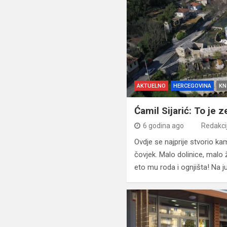
AKTUELNO
HERCEGOVINA
KN
Ćamil Sijarić: To je
6 godina ago
Redakci
Ovdje se najprije stvorio ka
čovjek. Malo dolinice, malo ži
eto mu roda i ognjišta! Na 