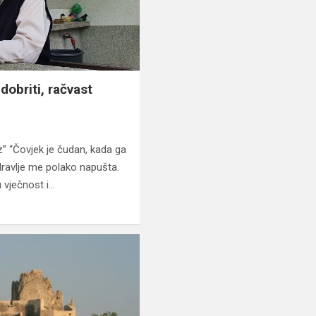
dobriti, račvast
z” “Čovjek je čudan, kada ga
dravlje me polako napušta.
u vječnost i…