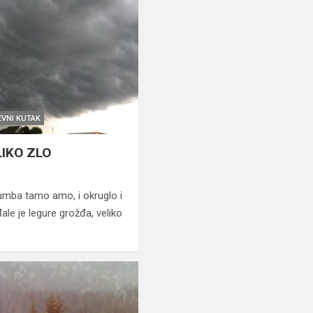
EVNI KUTAK
LIKO ZLO
mba tamo amo, i okruglo i
le je legure grožđa, veliko