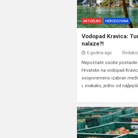
AKTUELNO
HERCEGOVINA
Vodopad Kravica: Turi
nalaze?!
6 godina ago
Redakci
Nepoznate osobe postavile 
Hrvatske na vodopad Kravica
svojevremeno izabran među 
i, svakako, jedno od najljepš