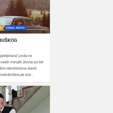
TI
KEMAL MAHIĆ
UBUŠKOG
jateljstava“,onda ne
naših minulih života pa bili
šim identitetima slaviti
redodređeni,ali isto…