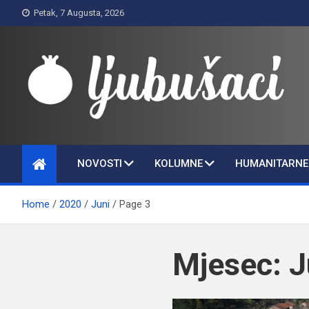
Skip
Petak, 7 Augusta, 2026
to
content
Ljubušaci
Svom voljenom gradu
NOVOSTI
KOLUMNE
HUMANITARNE 
Home
2020
Juni
Page 3
Mjesec:
J