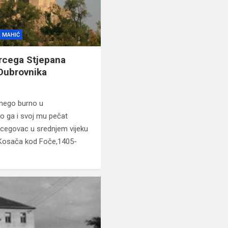
 MAHIĆ
ercega Stjepana
 Dubrovnika
e nego burno u
io ga i svoj mu pečat
ercegovac u srednjem vijeku
Kosača kod Foče,1405-