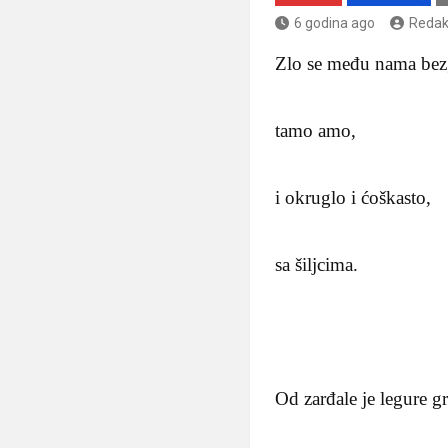
6 godina ago
Redak
Zlo se među nama be
tamo amo,
i okruglo i ćoškasto,
sa šiljcima.
Od zarđale je legure g