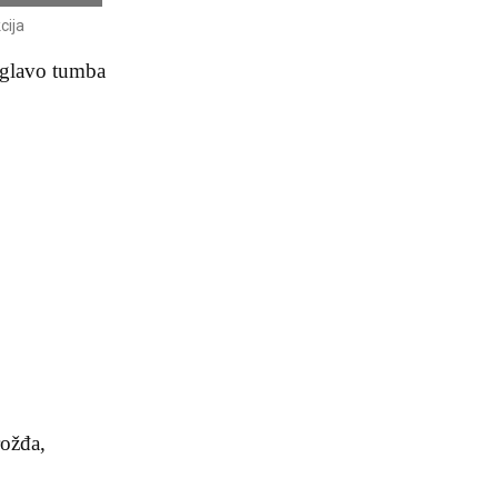
cija
zglavo tumba
rožđa,