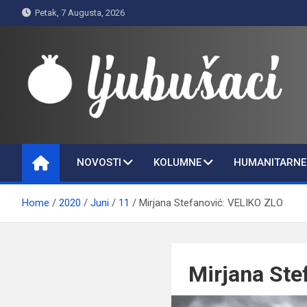
Skip
Petak, 7 Augusta, 2026
to
content
Ljubušaci
Svom voljenom gradu
NOVOSTI
KOLUMNE
HUMANITARNE 
Home
2020
Juni
11
Mirjana Stefanović: VELIKO ZLO
Mirjana Ste