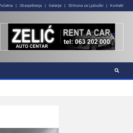
Početna
Obavještenja
Galerije
50 kruna za Ljubuški
Kontakt