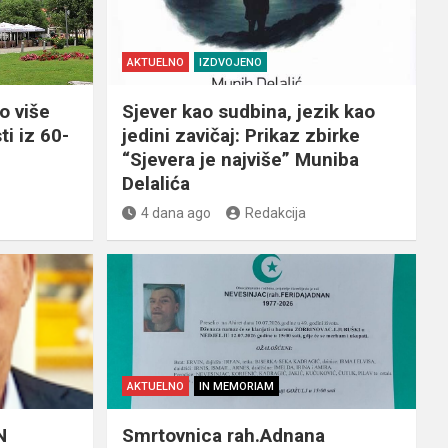
AKTUELNO
IZDVOJENO
o više
Sjever kao sudbina, jezik kao
ti iz 60-
jedini zavičaj: Prikaz zbirke
“Sjevera je najviše” Muniba
Delalića
4 dana ago
Redakcija
AKTUELNO
IN MEMORIAM
N
Smrtovnica rah.Adnana