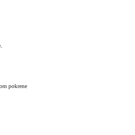
e.
pom pokrene