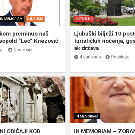
IN MEMORIAM
LJUBUŠKI
AKTUELNO
škom preminuo naš
Ljubuški bilježi 10 post
eopold “Leo” Knezović
turističkih noćenja, gos
ak država
go
Redakcija
4 dana ago
Redakcija
IN MEMORIAM
NI OBIČAJI KOD
IN MEMORIAM – ZORA