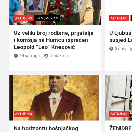
AKTUELNO
IN MEMORIAM
AKTUELNO
Uz veliki broj rodbine, prijatelja
U Ljubu
i komšija na Humcu ispraćen
susjed L
Leopold “Leo” Knezović
3 dana a
14 sati ago
Redakcija
AKTUELNO
AKTUELNO
Na horizontu bošnjačkog
ŽENIDBE