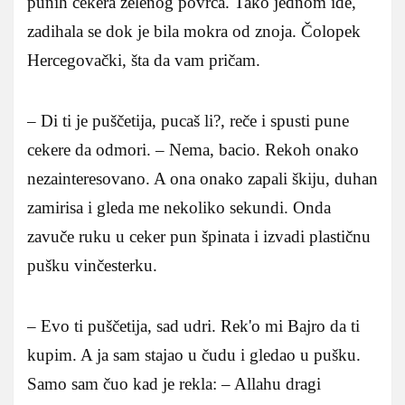
punih cekera zelenog povrća. Tako jednom ide,
zadihala se dok je bila mokra od znoja. Čolopek
Hercegovački, šta da vam pričam.
– Di ti je puščetija, pucaš li?, reče i spusti pune
cekere da odmori. – Nema, bacio. Rekoh onako
nezainteresovano. A ona onako zapali škiju, duhan
zamirisa i gleda me nekoliko sekundi. Onda
zavuče ruku u ceker pun špinata i izvadi plastičnu
pušku vinčesterku.
– Evo ti puščetija, sad udri. Rek'o mi Bajro da ti
kupim. A ja sam stajao u čudu i gledao u pušku.
Samo sam čuo kad je rekla: – Allahu dragi