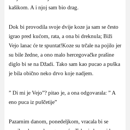
kašikom. A i njoj sam bio drag.
Dok bi provodila svoje dvije koze ja sam se često
igrao pred kućom, rata, a ona bi dreknula; Biži
Vejo lanac će te spuntat!Koze su trčale na pojilo jer
su bile žedne, a ono malo hercegovačke prašine
diglo bi se na Džadi. Tako sam kao pucao a puška
je bila obično neko drvo koje nadjem.
” Di mi je Vejo”? pitao je, a ona odgovarala: ” A
eno puca iz puščetije”
Pazarnim danom, ponedeljkom, vracala bi se