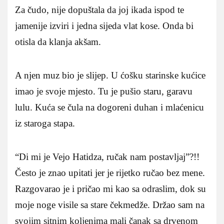
Za čudo, nije dopuštala da joj ikada ispod te
jamenije izviri i jedna sijeda vlat kose. Onda bi
otisla da klanja akšam.
A njen muz bio je slijep. U ćošku starinske kućice
imao je svoje mjesto. Tu je pušio staru, garavu
lulu. Kuća se čula na dogoreni duhan i mlaćenicu
iz staroga stapa.
“Di mi je Vejo Hatidza, ručak nam postavljaj”?!!
Često je znao upitati jer je rijetko ručao bez mene.
Razgovarao je i pričao mi kao sa odraslim, dok su
moje noge visile sa stare čekmedže. Držao sam na
svojim sitnim koljenima mali čanak sa drvenom