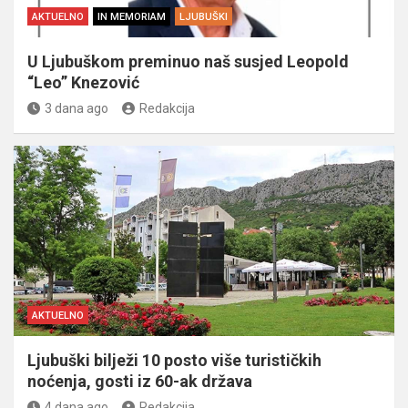
AKTUELNO
IN MEMORIAM
LJUBUŠKI
U Ljubuškom preminuo naš susjed Leopold
“Leo” Knezović
3 dana ago
Redakcija
AKTUELNO
Ljubuški bilježi 10 posto više turističkih
noćenja, gosti iz 60-ak država
4 dana ago
Redakcija