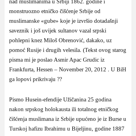
nad muslimanima u Srbiji 1862. godine i
monstruozno etničko čišćenje Srbije od
muslimanske «gube» koje je izvršio dotadašnji
saveznik i još uvijek sultanov vazal srpski
pohlepni knez Miloš Obrenović, dakako, uz
pomoć Rusije i drugih velesila. (Tekst ovog starog
pisma mi je poslao Asmir Apac Grudic iz
Frankfurta, Hessen – November 20, 2012 . U BiH
ga lopovi prikrivaju ??
Pismo Husein-efendije Užičanina 25 godina
nakon srpskog holokausta ili totalnog etničkog
čišćenja muslimana iz Srbije upućeno je iz Burse u
Turskoj hafizu Ibrahimu u Bijeljinu, godine 1887