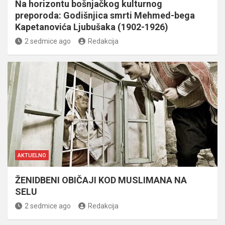
Na horizontu bošnjačkog kulturnog
preporoda: Godišnjica smrti Mehmed-bega
Kapetanovića Ljubušaka (1902-1926)
2 sedmice ago
Redakcija
AKTUELNO
ŽENIDBENI OBIČAJI KOD MUSLIMANA NA
SELU
2 sedmice ago
Redakcija