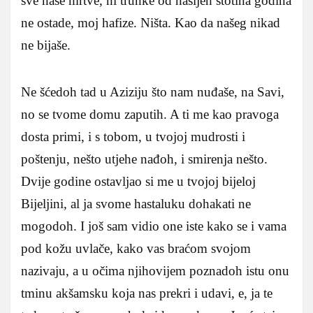
sve naše mrtve, ni trunke od našijeh stotina godina
ne ostade, moj hafize. Ništa. Kao da našeg nikad
ne bijaše.
Ne šćedoh tad u Aziziju što nam nuđaše, na Savi,
no se tvome domu zaputih. A ti me kao pravoga
dosta primi, i s tobom, u tvojoj mudrosti i
poštenju, nešto utjehe nađoh, i smirenja nešto.
Dvije godine ostavljao si me u tvojoj bijeloj
Bijeljini, al ja svome hastaluku dohakati ne
mogodoh. I još sam vidio one iste kako se i vama
pod kožu uvlače, kako vas braćom svojom
nazivaju, a u očima njihovijem poznadoh istu onu
tminu akšamsku koja nas prekri i udavi, e, ja te