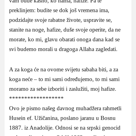
vam bude kasno, ko nama, hafize. Pa te
preklinjem: budite se dok još vremena ima,
podzidajte svoje rabatne živote, uspravite se,
stanite na noge, hafize, duše svoje operite, da ne
morate, ko mi, glavu obarati onoga dana kad se
svi budemo morali u dragoga Allaha zagledati.
A za koga će na ovome svijetu sabaha biti, a za
koga neće – to mi sami određujemo, to mi sami
moramo za sebe izboriti i zaslužiti, moj hafize.
******************
Ovo je pismo našeg davnog muhadžera rahmetli
Husein ef. Užičanina, poslano jaranu u Bosnu
1887. iz Anadolije. Odnosi se na srpski genocid