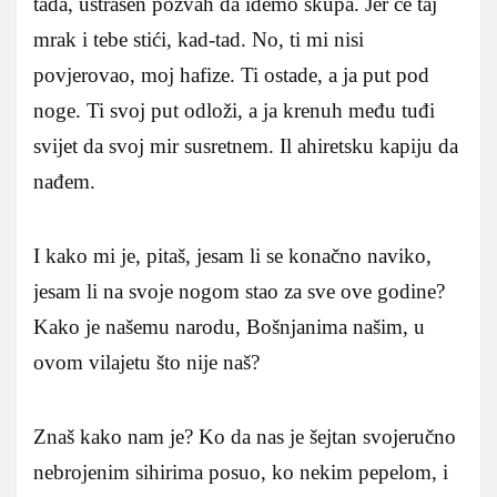
tada, ustrašen pozvah da idemo skupa. Jer će taj
mrak i tebe stići, kad-tad. No, ti mi nisi
povjerovao, moj hafize. Ti ostade, a ja put pod
noge. Ti svoj put odloži, a ja krenuh među tuđi
svijet da svoj mir susretnem. Il ahiretsku kapiju da
nađem.
I kako mi je, pitaš, jesam li se konačno naviko,
jesam li na svoje nogom stao za sve ove godine?
Kako je našemu narodu, Bošnjanima našim, u
ovom vilajetu što nije naš?
Znaš kako nam je? Ko da nas je šejtan svojeručno
nebrojenim sihirima posuo, ko nekim pepelom, i