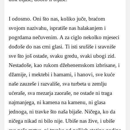
I odosmo. Oni što nas, koliko juče, braćom
svojom nazivahu, ispratiše nas halakanjem i
pogrdama nečuvenim. A za ciglo nekolko mjeseci
dođoše do nas crni glasi. Ti isti srušiše i sravniše
sve što još ostade, svaku gredu, svaki ubogi zid.
Nestadoše, kao rukom džehenemskom izbrisane, i
džamije, i mektebi i hamami, i hanovi, sve kuće
naše zauzeše i razvališe, sva turbeta u zemlju
ućeraše, sva mezarja zaoraše, ne ostade ni traga
najmanjega, ni kamena na kamenu, ni glasa
jednoga, ni travke što naša bijaše. Ničega, ko da
ničega nikad ni bilo nije. Ubiše nas žive, i ubiše