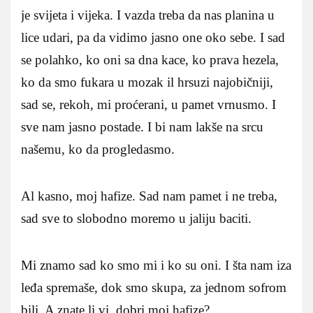
je svijeta i vijeka. I vazda treba da nas planina u
lice udari, pa da vidimo jasno one oko sebe. I sad
se polahko, ko oni sa dna kace, ko prava hezela,
ko da smo fukara u mozak il hrsuzi najobičniji,
sad se, rekoh, mi proćerani, u pamet vrnusmo. I
sve nam jasno postade. I bi nam lakše na srcu
našemu, ko da progledasmo.
Al kasno, moj hafize. Sad nam pamet i ne treba,
sad sve to slobodno moremo u jaliju baciti.
Mi znamo sad ko smo mi i ko su oni. I šta nam iza
leđa spremaše, dok smo skupa, za jednom sofrom
bili. A znate li vi, dobri moj hafize?