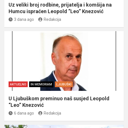
Uz veliki broj rodbine, prijatelja i komšija na
Humcu ispraćen Leopold “Leo” Knezović
3 dana ago
Redakcija
AKTUELNO
IN MEMORIAM
LJUBUŠKI
U Ljubuškom preminuo naš susjed Leopold
“Leo” Knezović
6 dana ago
Redakcija