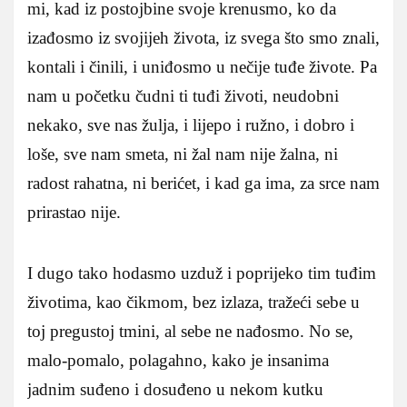
mi, kad iz postojbine svoje krenusmo, ko da
izađosmo iz svojijeh života, iz svega što smo znali,
kontali i činili, i uniđosmo u nečije tuđe živote. Pa
nam u početku čudni ti tuđi životi, neudobni
nekako, sve nas žulja, i lijepo i ružno, i dobro i
loše, sve nam smeta, ni žal nam nije žalna, ni
radost rahatna, ni berićet, i kad ga ima, za srce nam
prirastao nije.
I dugo tako hodasmo uzduž i poprijeko tim tuđim
životima, kao čikmom, bez izlaza, tražeći sebe u
toj pregustoj tmini, al sebe ne nađosmo. No se,
malo-pomalo, polagahno, kako je insanima
jadnim suđeno i dosuđeno u nekom kutku