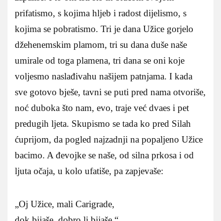
prifatismo, s kojima hljeb i radost dijelismo, s
kojima se pobratismo. Tri je dana Užice gorjelo
džehenemskim plamom, tri su dana duše naše
umirale od toga plamena, tri dana se oni koje
voljesmo naslađivahu našijem patnjama. I kada
sve gotovo bješe, tavni se puti pred nama otvoriše,
noć duboka što nam, evo, traje već dvaes i pet
predugih ljeta. Skupismo se tada ko pred Silah
ćuprijom, da pogled najzadnji na popaljeno Užice
bacimo. A đevojke se naše, od silna prkosa i od
ljuta očaja, u kolo ufatiše, pa zapjevaše:
„Oj Užice, mali Carigrade,
dok bijaše, dobro li bijaše.“