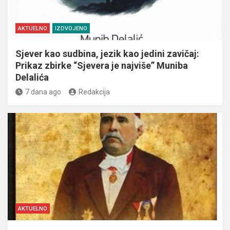
AKTUELNO
IZDVOJENO
Sjever kao sudbina, jezik kao jedini zavičaj:
Prikaz zbirke “Sjevera je najviše” Muniba
Delalića
7 dana ago
Redakcija
AKTUELNO