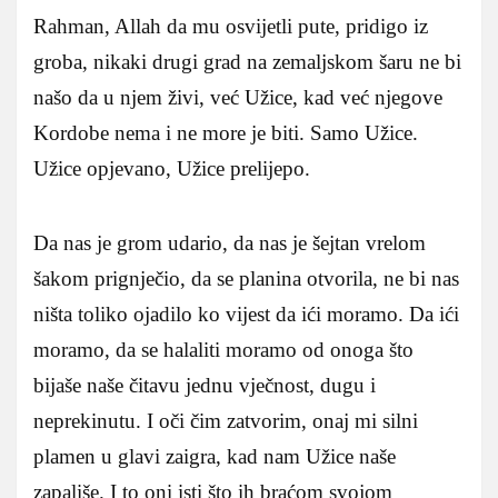
Rahman, Allah da mu osvijetli pute, pridigo iz
groba, nikaki drugi grad na zemaljskom šaru ne bi
našo da u njem živi, već Užice, kad već njegove
Kordobe nema i ne more je biti. Samo Užice.
Užice opjevano, Užice prelijepo.
Da nas je grom udario, da nas je šejtan vrelom
šakom prignječio, da se planina otvorila, ne bi nas
ništa toliko ojadilo ko vijest da ići moramo. Da ići
moramo, da se halaliti moramo od onoga što
bijaše naše čitavu jednu vječnost, dugu i
neprekinutu. I oči čim zatvorim, onaj mi silni
plamen u glavi zaigra, kad nam Užice naše
zapališe. I to oni isti što ih braćom svojom