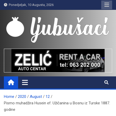
Skip
Ponedjeljak, 10 Augusta, 2026
to
content
Ljubušaci
Svom voljenom gradu
Home
2020
August
12
Pismo muhadžira Husein ef. Užičanina u Bosnu iz Turske 1887.
godine