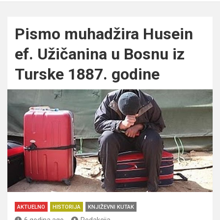
Pismo muhadžira Husein
ef. Užičanina u Bosnu iz
Turske 1887. godine
AKTUELNO
HISTORIJA
KNJIŽEVNI KUTAK
6 godina ago
Redakcija