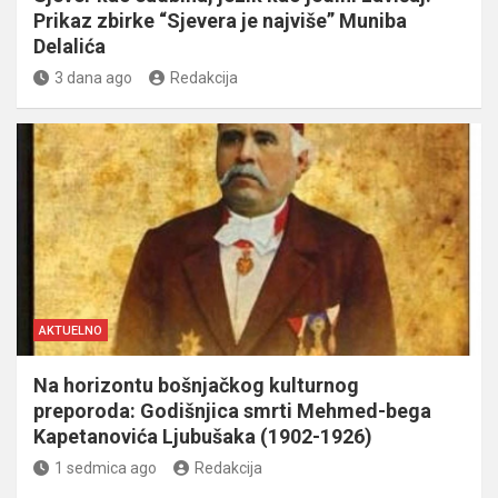
Prikaz zbirke “Sjevera je najviše” Muniba
Delalića
3 dana ago
Redakcija
AKTUELNO
Na horizontu bošnjačkog kulturnog
preporoda: Godišnjica smrti Mehmed-bega
Kapetanovića Ljubušaka (1902-1926)
1 sedmica ago
Redakcija