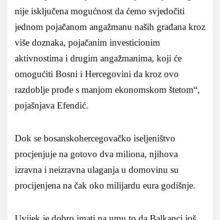
nije isključena mogućnost da ćemo svjedočiti
jednom pojačanom angažmanu naših građana kroz
više doznaka, pojačanim investicionim
aktivnostima i drugim angažmanima, koji će
omogućiti Bosni i Hercegovini da kroz ovo
razdoblje prođe s manjom ekonomskom štetom“,
pojašnjava Efendić.
Dok se bosanskohercegovačko iseljeništvo
procjenjuje na gotovo dva miliona, njihova
izravna i neizravna ulaganja u domovinu su
procijenjena na čak oko milijardu eura godišnje.
Uvijek je dobro imati na umu to da Balkanci još