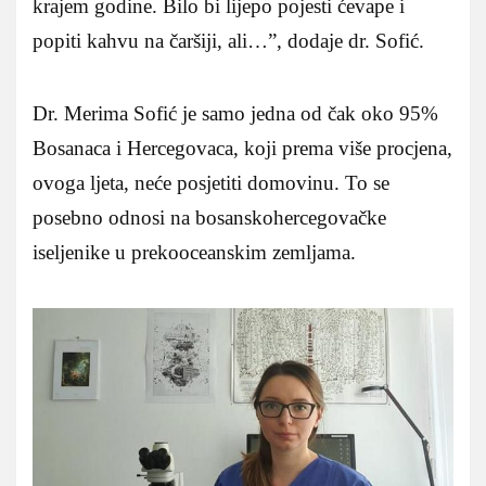
krajem godine. Bilo bi lijepo pojesti ćevape i
popiti kahvu na čaršiji, ali…”, dodaje dr. Sofić.
Dr. Merima Sofić je samo jedna od čak oko 95%
Bosanaca i Hercegovaca, koji prema više procjena,
ovoga ljeta, neće posjetiti domovinu. To se
posebno odnosi na bosanskohercegovačke
iseljenike u prekooceanskim zemljama.