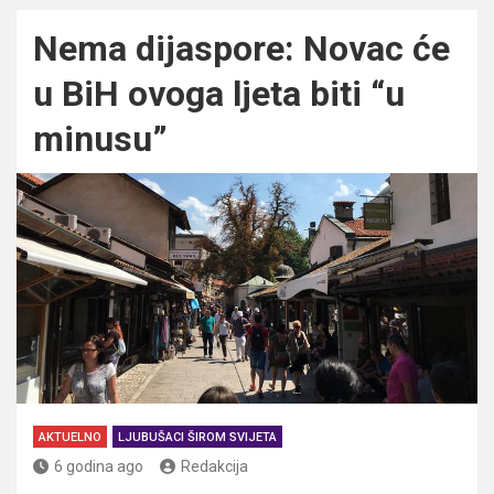
Nema dijaspore: Novac će
u BiH ovoga ljeta biti “u
minusu”
AKTUELNO
LJUBUŠACI ŠIROM SVIJETA
6 godina ago
Redakcija