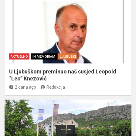
AKTUELNO
IN MEMORIAM
LJUBUŠKI
U Ljubuškom preminuo naš susjed Leopold
“Leo” Knezović
2 dana ago
Redakcija