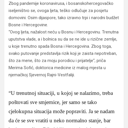
Zbog pandemije koronavirusa, i bosanskohercegovačko
iseljeništvo se, ovoga ljeta, teško odlučuje za posjetu
domovini. Osim dijaspore, tako izravno trpi i narodni budžet
Bosne i Hercegovine.
“Ovog ljeta, nažalost neću u Bosnu i Hercegovinu. Trenutna
uputstva vlade, a i bolnica su da se ne ide u rizične zemlje,
u koje trenutno spada Bosna i Hercegovina. Zbog toga,
svako putovanje predstavlja rizik koji je zaista nepotreban,
što za mene, što za moju porodicu i prijatelje“, priča
Merima Sofić, doktorica medicine iz malog mjesta u
njemačkoj Sjevernoj Rajni-Vestfaliji.
“U trenutnoj situaciji, u kojoj se nalazimo, treba
poštovati sve smjernice, jer samo se tako
cjelokupna situacija može popraviti. Ja se nadam
da će se sve vratiti u neko normalno stanje, bar