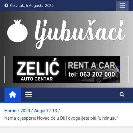
Skip
Četvrtak, 6 Augusta, 2026
to
content
Ljubušaci
Svom voljenom gradu
Home
2020
August
13
Nema dijaspore: Novac će u BiH ovoga ljeta biti “u minusu”