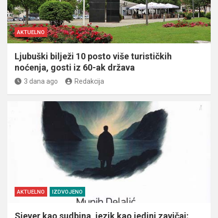
AKTUELNO
Ljubuški bilježi 10 posto više turističkih
noćenja, gosti iz 60-ak država
3 dana ago
Redakcija
AKTUELNO
IZDVOJENO
Sjever kao sudbina, jezik kao jedini zavičaj: