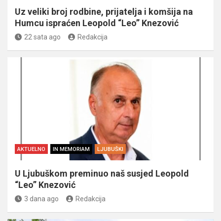
Uz veliki broj rodbine, prijatelja i komšija na
Humcu ispraćen Leopold “Leo” Knezović
22 sata ago
Redakcija
AKTUELNO
IN MEMORIAM
LJUBUŠKI
U Ljubuškom preminuo naš susjed Leopold
“Leo” Knezović
3 dana ago
Redakcija