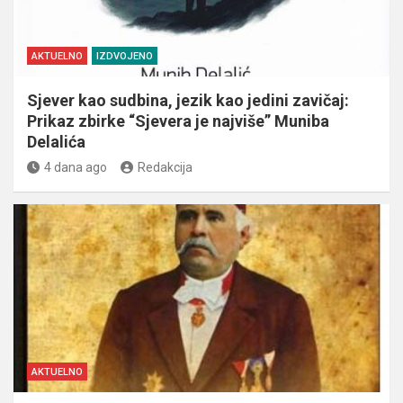
AKTUELNO
IZDVOJENO
Sjever kao sudbina, jezik kao jedini zavičaj:
Prikaz zbirke “Sjevera je najviše” Muniba
Delalića
4 dana ago
Redakcija
AKTUELNO