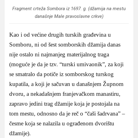
Fragment crteža Sombora iz 1697. g. (džamija na mestu
današnje Male pravoslavne crkve)
Kao i od većine drugih turskih građevina u
Somboru, ni od šest somborskih džamija danas
nije ostalo ni najmanjeg materijalnog traga
(moguće je da je tzv. “turski umivaonik”, za koji
se smatralo da potiče iz somborskog turskog
kupatila, a koji je sačuvan u današnjem Župnom
dvoru, a nekadašnjem franjevačkom manastiru,
zapravo jedini trag džamije koja je postojala na
tom mestu, odnosno da je reč o “čaši šadrvana” –
česme koja se nalazila u ograđenom dvorištu
džamije).