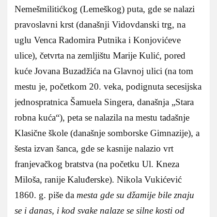
Nemešmilitićkog (Lemeškog) puta, gde se nalazi
pravoslavni krst (današnji Vidovdanski trg, na
uglu Venca Radomira Putnika i Konjovićeve
ulice), četvrta na zemlјištu Marije Kulić, pored
kuće Jovana Buzadžića na Glavnoj ulici (na tom
mestu je, početkom 20. veka, podignuta secesijska
jednospratnica Šamuela Singera, današnja „Stara
robna kuća“), peta se nalazila na mestu tadašnje
Klasične škole (današnje somborske Gimnazije), a
šesta izvan šanca, gde se kasnije nalazio vrt
franjevačkog bratstva (na početku Ul. Kneza
Miloša, ranije Kaluđerske). Nikola Vukićević
1860. g. piše da
mesta gde su džamije bile znaju
se i danas, i kod svake nalaze se silne kosti od