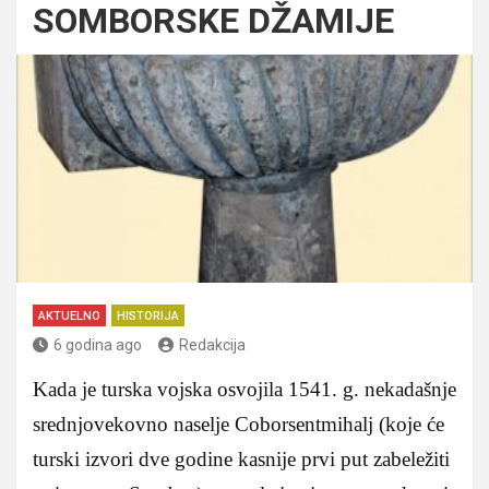
SOMBORSKE DŽAMIJE
AKTUELNO
HISTORIJA
6 godina ago
Redakcija
Kada je turska vojska osvojila 1541. g. nekadašnje
srednjovekovno naselje Coborsentmihalj (koje će
turski izvori dve godine kasnije prvi put zabeležiti