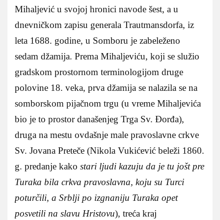
Mihalјević u svojoj hronici navode šest, a u
dnevničkom zapisu generala Trautmansdorfa, iz
leta 1688. godine, u Somboru je zabeleženo
sedam džamija. Prema Mihalјeviću, koji se služio
gradskom prostornom terminologijom druge
polovine 18. veka, prva džamija se nalazila se na
somborskom pijačnom trgu (u vreme Mihaljevića
bio je to prostor današenjeg Trga Sv. Đorđa),
druga na mestu ovdašnje male pravoslavne crkve
Sv. Jovana Preteče (Nikola Vukićević beleži 1860.
g. predanje kako
stari lјudi kazuju da je tu jošt pre
Turaka bila crkva pravoslavna, koju su Turci
poturčili, a Srblјi po izgnaniju Turaka opet
posvetili na slavu Hristovu
), treća kraj