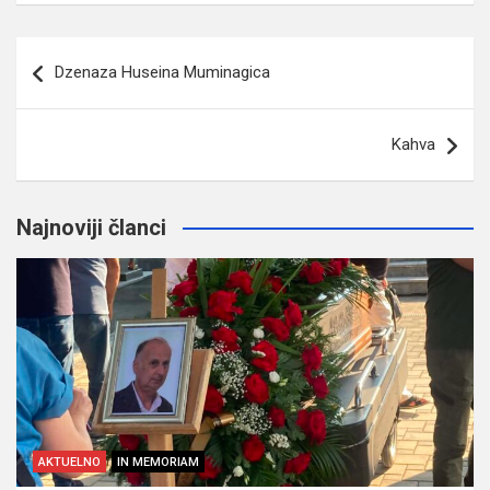
Navigacija
Dzenaza Huseina Muminagica
članaka
Kahva
Najnoviji članci
AKTUELNO
IN MEMORIAM