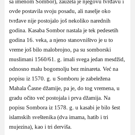
sa imenom Sombor), zauzela je njegovu tvrđavu i
ovde postavila svoju posadu, ali naselje oko
tvrđave nije postojalo još nekoliko narednih
godina. Kasaba Sombor nastala je tek pedesetih
godina 16. veka, a njeno stanovništvo je u to
vreme još bilo malobrojno, pa su somborski
muslimani 1560/61. g. imali svega jedan mesdžid,
odnosno malu bogomolјu bez minareta. Već na
popisu iz 1570. g. u Somboru je zabeležena
Mahala Časne džamije, pa je, do tog vremena, u
gradu očito već postojala i prva džamija. Na
popisu Sombora iz 1578. g. u kasabi je bilo šest
islamskih sveštenika (dva imama, hatib i tri
mujezina), kao i tri derviša.