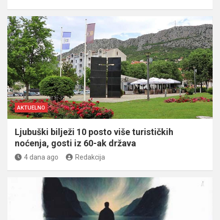
AKTUELNO
Ljubuški bilježi 10 posto više turističkih
noćenja, gosti iz 60-ak država
4 dana ago
Redakcija