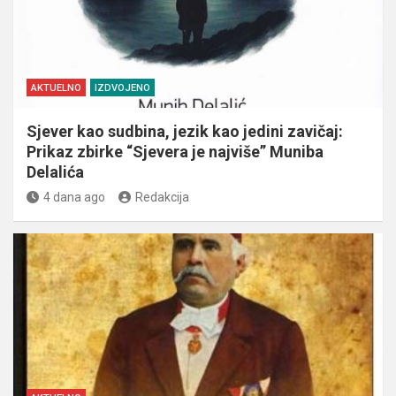
AKTUELNO
IZDVOJENO
Sjever kao sudbina, jezik kao jedini zavičaj:
Prikaz zbirke “Sjevera je najviše” Muniba
Delalića
4 dana ago
Redakcija