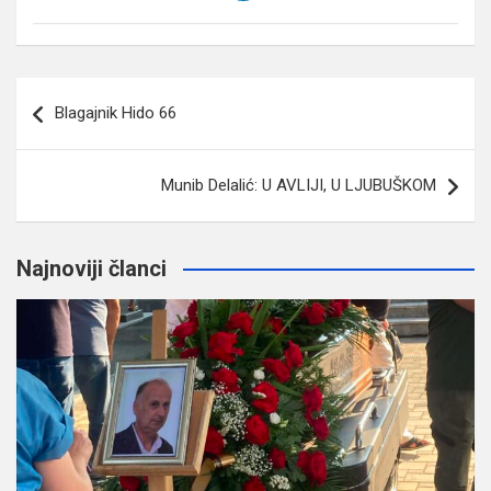
Navigacija
Blagajnik Hido 66
članaka
Munib Delalić: U AVLIJI, U LJUBUŠKOM
Najnoviji članci