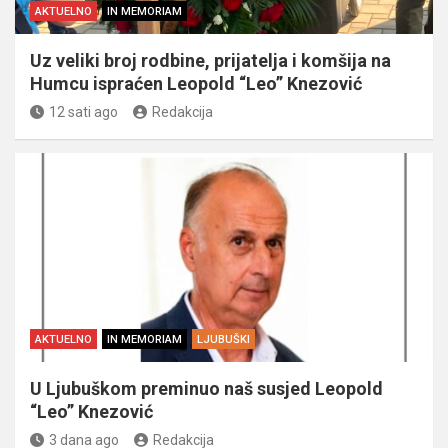
AKTUELNO
IN MEMORIAM
Uz veliki broj rodbine, prijatelja i komšija na
Humcu ispraćen Leopold “Leo” Knezović
12 sati ago
Redakcija
AKTUELNO
IN MEMORIAM
LJUBUŠKI
U Ljubuškom preminuo naš susjed Leopold
“Leo” Knezović
3 dana ago
Redakcija