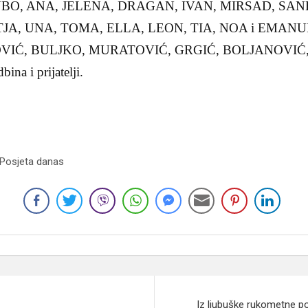
JUBO, ANA, JELENA, DRAGAN, IVAN, MIRSAD, SAN
TJA, UNA, TOMA, ELLA, LEON, TIA, NOA i EMANUEL,
VIĆ, BULJKO, MURATOVIĆ, GRGIĆ, BOLJANOVIĆ,
ina i prijatelji.
 Posjeta danas
Iz ljubuške rukometne po