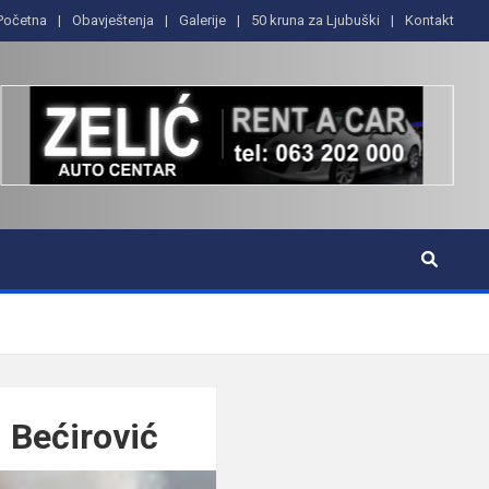
Početna
Obavještenja
Galerije
50 kruna za Ljubuški
Kontakt
 Bećirović