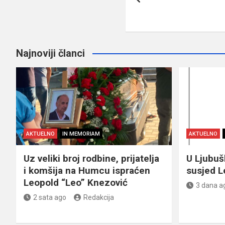
članaka
Najnoviji članci
AKTUELNO
IN MEMORIAM
AKTUELNO
Uz veliki broj rodbine, prijatelja
U Ljubu
i komšija na Humcu ispraćen
susjed L
Leopold “Leo” Knezović
3 dana a
2 sata ago
Redakcija