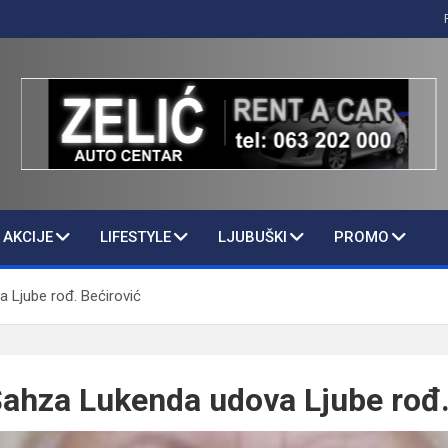
AKCIJE
LIFESTYLE
LJUBUŠKI
PROMO
 Ljube rođ. Bećirović
ahza Lukenda udova Ljube rođ.