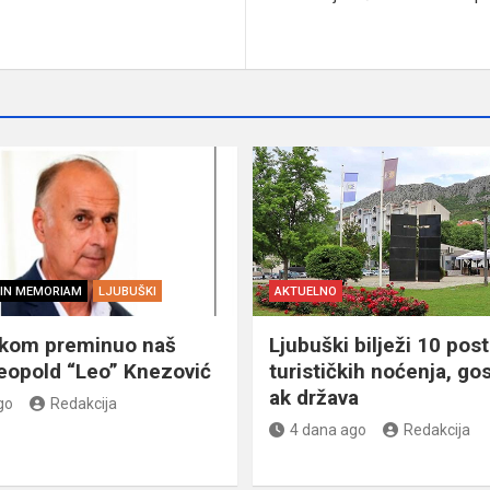
IN MEMORIAM
LJUBUŠKI
AKTUELNO
škom preminuo naš
Ljubuški bilježi 10 post
eopold “Leo” Knezović
turističkih noćenja, gos
ak država
go
Redakcija
4 dana ago
Redakcija