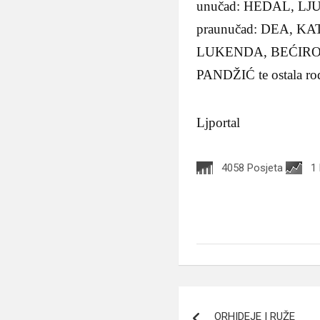
unučad: HEDAL, L
praunučad: DEA, KA
LUKENDA, BEĆIRO
PANDŽIĆ te ostala rodb
Ljportal
4058 Posjeta
1
Navigacija
ORHIDEJE I RUŽE