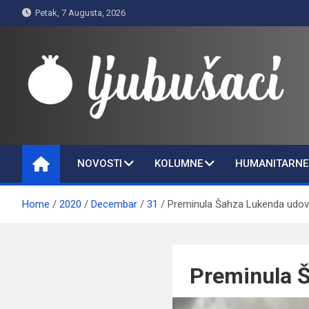
Skip
Petak, 7 Augusta, 2026
to
content
Ljubušaci
Svom voljenom gradu
NOVOSTI
KOLUMNE
HUMANITARNE 
Home
2020
Decembar
31
Preminula Šahza Lukenda udova
Preminula Š