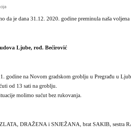
cija
mo da je dana 31.12. 2020. godine preminula naša voljena
va Ljube, rođ. Bećirović
2021. godine na Novom gradskom groblju u Pregrađu u Lj
ćuti od 13 sati na groblju.
tuacije molimo sućut bez rukovanja.
: ZLATA, DRAŽENA i SNJEŽANA, brat SAKIB, sestra RA