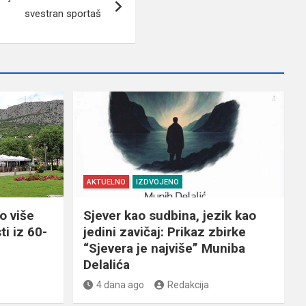
svestran sportaš
AKTUELNO
IZDVOJENO
o više
Sjever kao sudbina, jezik kao
ti iz 60-
jedini zavičaj: Prikaz zbirke
“Sjevera je najviše” Muniba
Delalića
4 dana ago
Redakcija