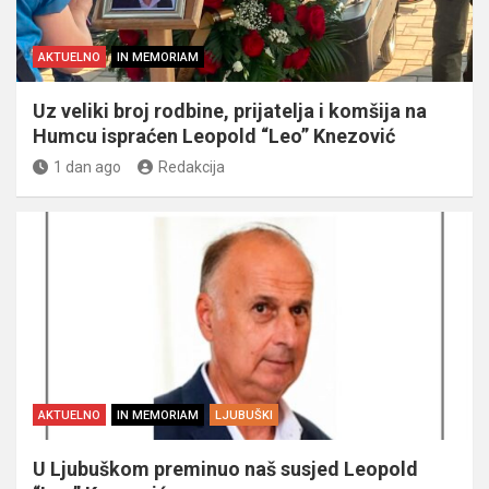
AKTUELNO
IN MEMORIAM
Uz veliki broj rodbine, prijatelja i komšija na
Humcu ispraćen Leopold “Leo” Knezović
1 dan ago
Redakcija
AKTUELNO
IN MEMORIAM
LJUBUŠKI
U Ljubuškom preminuo naš susjed Leopold