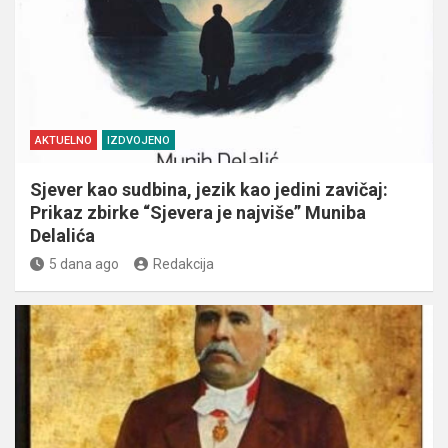
AKTUELNO
IZDVOJENO
Sjever kao sudbina, jezik kao jedini zavičaj:
Prikaz zbirke “Sjevera je najviše” Muniba
Delalića
5 dana ago
Redakcija