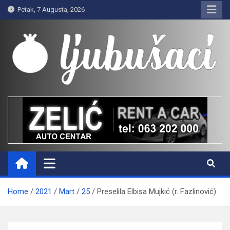
Skip
Petak, 7 Augusta, 2026
to
content
Ljubušaci
Svom voljenom gradu
Home
2021
Mart
25
Preselila Elbisa Mujkić (r. Fazlinović)