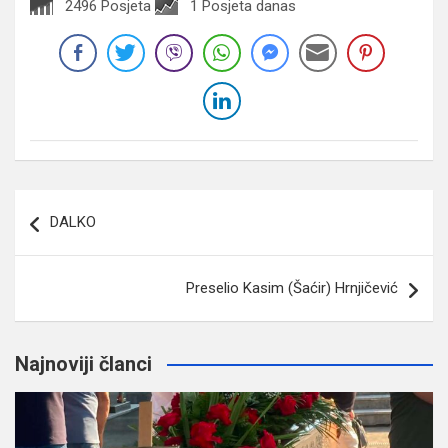
2496 Posjeta
1 Posjeta danas
Navigacija
DALKO
članaka
Preselio Kasim (Šaćir) Hrnjičević
Najnoviji članci