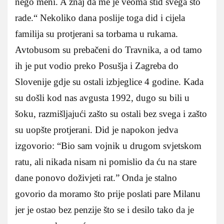
nego meni. A znaj da me je veoma stid svega što
rade.“ Nekoliko dana poslije toga did i cijela
familija su protjerani sa torbama u rukama.
Avtobusom su prebačeni do Travnika, a od tamo
ih je put vodio preko Posušja i Zagreba do
Slovenije gdje su ostali izbjeglice 4 godine. Kada
su došli kod nas avgusta 1992, dugo su bili u
šoku, razmišljajući zašto su ostali bez svega i zašto
su uopšte protjerani. Did je napokon jedva
izgovorio: “Bio sam vojnik u drugom svjetskom
ratu, ali nikada nisam ni pomislio da ću na stare
dane ponovo doživjeti rat.” Onda je stalno
govorio da moramo što prije poslati pare Milanu
jer je ostao bez penzije što se i desilo tako da je