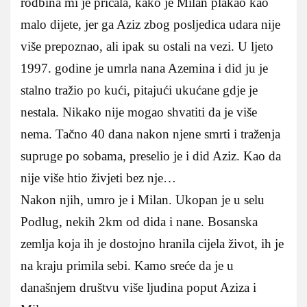
rodbina mi je pričala, kako je Milan plakao kao
malo dijete, jer ga Aziz zbog posljedica udara nije
više prepoznao, ali ipak su ostali na vezi. U ljeto
1997. godine je umrla nana Azemina i did ju je
stalno tražio po kući, pitajući ukućane gdje je
nestala. Nikako nije mogao shvatiti da je više
nema. Tačno 40 dana nakon njene smrti i traženja
supruge po sobama, preselio je i did Aziz. Kao da
nije više htio živjeti bez nje…
Nakon njih, umro je i Milan. Ukopan je u selu
Podlug, nekih 2km od dida i nane. Bosanska
zemlja koja ih je dostojno hranila cijela život, ih je
na kraju primila sebi. Kamo sreće da je u
današnjem društvu više ljudina poput Aziza i