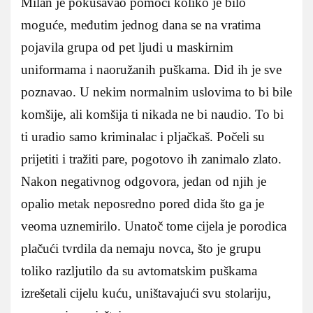
Milan je pokušavao pomoći koliko je bilo
moguće, međutim jednog dana se na vratima
pojavila grupa od pet ljudi u maskirnim
uniformama i naoružanih puškama. Did ih je sve
poznavao. U nekim normalnim uslovima to bi bile
komšije, ali komšija ti nikada ne bi naudio. To bi
ti uradio samo kriminalac i pljačkaš. Počeli su
prijetiti i tražiti pare, pogotovo ih zanimalo zlato.
Nakon negativnog odgovora, jedan od njih je
opalio metak neposredno pored dida što ga je
veoma uznemirilo. Unatoč tome cijela je porodica
plačući tvrdila da nemaju novca, što je grupu
toliko razljutilo da su avtomatskim puškama
izrešetali cijelu kuću, uništavajući svu stolariju,