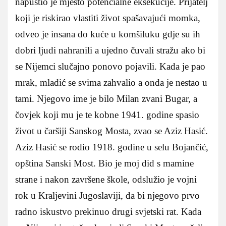
napustio je mjesto potencialne eksekucije. Prijatelj
koji je riskirao vlastiti život spašavajući momka,
odveo je insana do kuće u komšiluku gdje su ih
dobri ljudi nahranili a ujedno čuvali stražu ako bi
se Nijemci slučajno ponovo pojavili. Kada je pao
mrak, mladić se svima zahvalio a onda je nestao u
tami. Njegovo ime je bilo Milan zvani Bugar, a
čovjek koji mu je te kobne 1941. godine spasio
život u čaršiji Sanskog Mosta, zvao se Aziz Hasić.
Aziz Hasić se rodio 1918. godine u selu Bojančić,
opština Sanski Most. Bio je moj did s mamine
strane i nakon završene škole, odslužio je vojni
rok u Kraljevini Jugoslaviji, da bi njegovo prvo
radno iskustvo prekinuo drugi svjetski rat. Kada