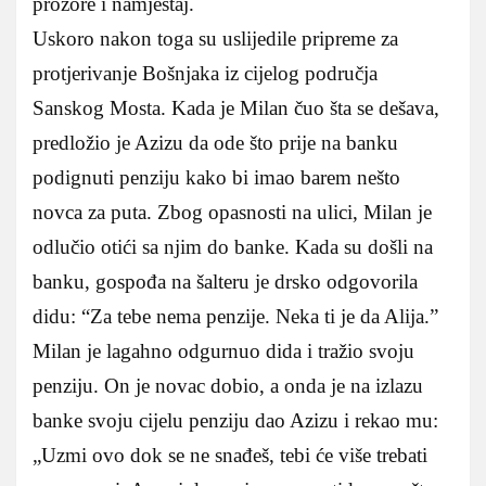
prozore i namještaj.
Uskoro nakon toga su uslijedile pripreme za
protjerivanje Bošnjaka iz cijelog područja
Sanskog Mosta. Kada je Milan čuo šta se dešava,
predložio je Azizu da ode što prije na banku
podignuti penziju kako bi imao barem nešto
novca za puta. Zbog opasnosti na ulici, Milan je
odlučio otići sa njim do banke. Kada su došli na
banku, gospođa na šalteru je drsko odgovorila
didu: “Za tebe nema penzije. Neka ti je da Alija.”
Milan je lagahno odgurnuo dida i tražio svoju
penziju. On je novac dobio, a onda je na izlazu
banke svoju cijelu penziju dao Azizu i rekao mu:
„Uzmi ovo dok se ne snađeš, tebi će više trebati