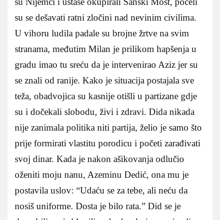
su Nijemci i ustaše okupirali Sanski Most, počeli
su se dešavati ratni zločini nad nevinim civilima.
U vihoru ludila padale su brojne žrtve na svim
stranama, međutim Milan je prilikom hapšenja u
gradu imao tu sreću da je intervenirao Aziz jer su
se znali od ranije. Kako je situacija postajala sve
teža, obadvojica su kasnije otišli u partizane gdje
su i dočekali slobodu, živi i zdravi. Dida nikada
nije zanimala politika niti partija, želio je samo što
prije formirati vlastitu porodicu i početi zarađivati
svoj dinar. Kada je nakon ašikovanja odlučio
oženiti moju nanu, Azeminu Dedić, ona mu je
postavila uslov: “Udaću se za tebe, ali neću da
nosiš uniforme. Dosta je bilo rata.” Did se je