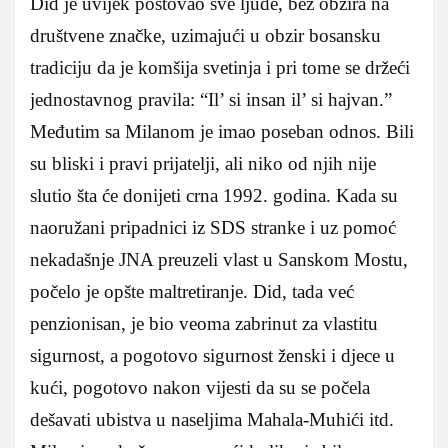
Did je uvijek poštovao sve ljude, bez obzira na
društvene značke, uzimajući u obzir bosansku
tradiciju da je komšija svetinja i pri tome se držeći
jednostavnog pravila: “Il’ si insan il’ si hajvan.”
Međutim sa Milanom je imao poseban odnos. Bili
su bliski i pravi prijatelji, ali niko od njih nije
slutio šta će donijeti crna 1992. godina. Kada su
naoružani pripadnici iz SDS stranke i uz pomoć
nekadašnje JNA preuzeli vlast u Sanskom Mostu,
počelo je opšte maltretiranje. Did, tada već
penzionisan, je bio veoma zabrinut za vlastitu
sigurnost, a pogotovo sigurnost ženski i djece u
kući, pogotovo nakon vijesti da su se počela
dešavati ubistva u naseljima Mahala-Muhići itd.