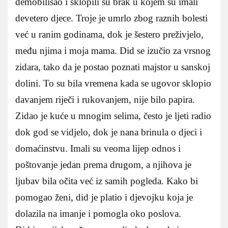
demobilisao i sklopili su brak u kojem su imali
devetero djece. Troje je umrlo zbog raznih bolesti
već u ranim godinama, dok je šestero preživjelo,
među njima i moja mama. Did se izučio za vrsnog
zidara, tako da je postao poznati majstor u sanskoj
dolini. To su bila vremena kada se ugovor sklopio
davanjem riječi i rukovanjem, nije bilo papira.
Zidao je kuće u mnogim selima, često je ljeti radio
dok god se vidjelo, dok je nana brinula o djeci i
domaćinstvu. Imali su veoma lijep odnos i
poštovanje jedan prema drugom, a njihova je
ljubav bila očita već iz samih pogleda. Kako bi
pomogao ženi, did je platio i djevojku koja je
dolazila na imanje i pomogla oko poslova.