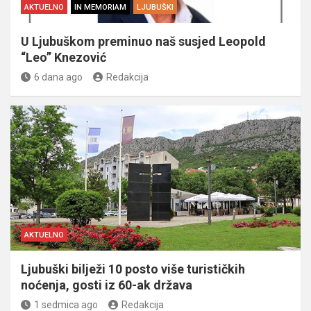
AKTUELNO
IN MEMORIAM
LJUBUŠKI
U Ljubuškom preminuo naš susjed Leopold
“Leo” Knezović
6 dana ago
Redakcija
AKTUELNO
Ljubuški bilježi 10 posto više turističkih
noćenja, gosti iz 60-ak država
1 sedmica ago
Redakcija