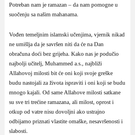
Potreban nam je ramazan – da nam pomogne u
suočenju sa našim mahanama.
Vođen temeljnim islamski učenjima, vjernik nikad
ne umišlja da je savršen niti da će na Dan
obračuna doći bez grijeha. Kako nas je podučio
najbolji učitelj, Muhammed a.s., najbliži
Allahovoj milosti bit će oni koji svoje greške
budu nastojali za života ispraviti i oni koji se budu
mnogo kajali. Od same Allahove milosti satkane
su sve tri trećine ramazana, ali milost, oprost i
otkup od vatre nisu dovoljni ako ustrajno
odbijamo priznati vlastite omaške, nesavršenosti i
slabosti.