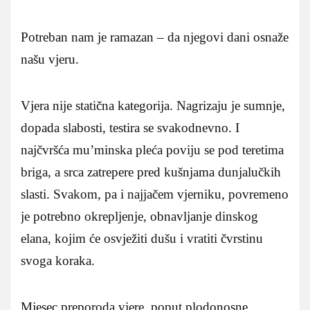
Potreban nam je ramazan – da njegovi dani osnaže
našu vjeru.
Vjera nije statična kategorija. Nagrizaju je sumnje,
dopada slabosti, testira se svakodnevno. I
najčvršća mu’minska pleća poviju se pod teretima
briga, a srca zatrepere pred kušnjama dunjalučkih
slasti. Svakom, pa i najjačem vjerniku, povremeno
je potrebno okrepljenje, obnavljanje dinskog
elana, kojim će osvježiti dušu i vratiti čvrstinu
svoga koraka.
Mjesec preporoda vjere, poput plodonosne