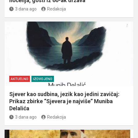
noćenja, gosti iz 60-ak država
3 dana ago
Redakcija
AKTUELNO
IZDVOJENO
Sjever kao sudbina, jezik kao jedini zavičaj:
Prikaz zbirke “Sjevera je najviše” Muniba
Delalića
3 dana ago
Redakcija