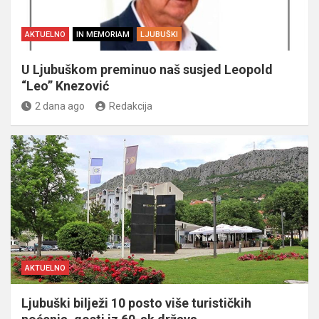
AKTUELNO
IN MEMORIAM
LJUBUŠKI
U Ljubuškom preminuo naš susjed Leopold
“Leo” Knezović
2 dana ago
Redakcija
AKTUELNO
Ljubuški bilježi 10 posto više turističkih