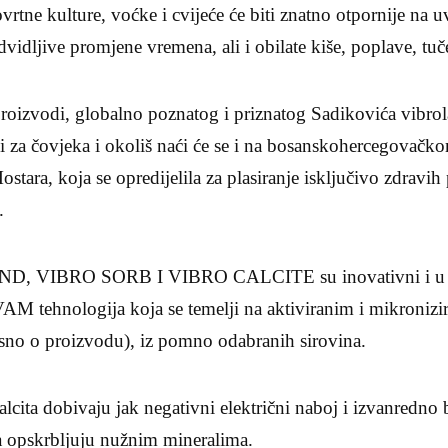
ovrtne kulture, voćke i cvijeće će biti znatno otpornije na 
dvidljive promjene vremena, ali i obilate kiše, poplave, tuč
 proizvodi, globalno poznatog i priznatog Sadikovića vibrol
vi za čovjeka i okoliš naći će se i na bosanskohercegovačk
tara, koja se opredijelila za plasiranje isključivo zdravih
.
D, VIBRO SORB I VIBRO CALCITE su inovativni i u nj
 VAM tehnologija koja se temelji na aktiviranim i mikronizi
isno o proizvodu), iz pomno odabranih sirovina.
kalcita dobivaju jak negativni električni naboj i izvanredno 
 ga opskrbljuju nužnim mineralima.