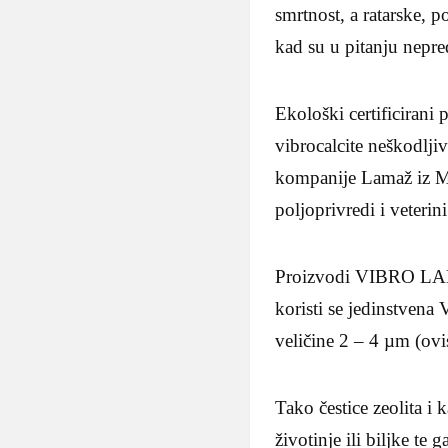
smrtnost, a ratarske, p
kad su u pitanju nepre
Ekološki certificirani
vibrocalcite neškodlji
kompanije Lamaž iz Mos
poljoprivredi i veterini
Proizvodi VIBRO LAN
koristi se jedinstvena
veličine 2 – 4 µm (ov
Tako čestice zeolita i 
životinje ili biljke te