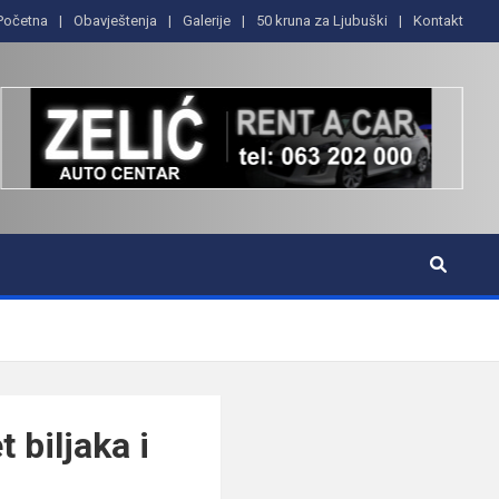
Početna
Obavještenja
Galerije
50 kruna za Ljubuški
Kontakt
 biljaka i