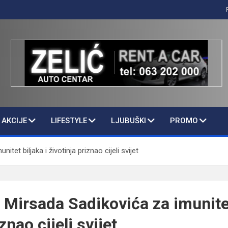
AKCIJE
LIFESTYLE
LJUBUŠKI
PROMO
tet biljaka i životinja priznao cijeli svijet
 Mirsada Sadikovića za imunitet
znao cijeli svijet