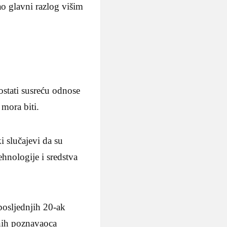
ao glavni razlog višim
ostati susreću odnose
 mora biti.
i slučajevi da su
ehnologije i sredstva
 posljednjih 20-ak
enih poznavaoca