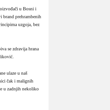
oizvođači u Bosni i
vi brand prehrambenih
rincipima uzgoja, bez
iva se zdravija hrana
diković.
ane ulaze u naš
ici čak i malignih
te u zadnjih nekoliko