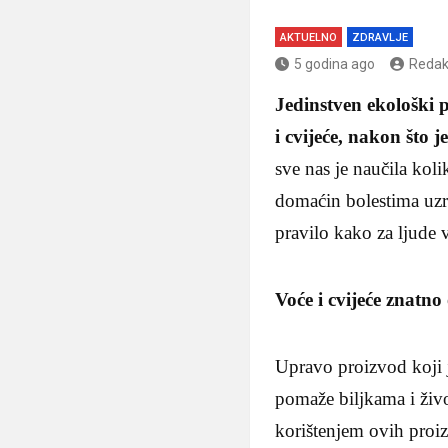
AKTUELNO
ZDRAVLJE
5 godina ago
Redak
Jedinstven ekološki p
i cvijeće, nakon što 
sve nas je naučila kol
domaćin bolestima uzro
pravilo kako za ljude vr
Voće i cvijeće znatno
Upravo proizvod koji j
pomaže biljkama i živo
korištenjem ovih proiz