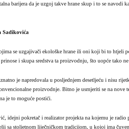
talna barijera da je uzgoj takve hrane skup i to se navodi k
a Sadikovića
ima se uzgajivači ekološke hrane ili oni koji bi to htjeli p
prinose i skupa sredstva ta proizvodnju, što uopće tako ne
natno je napredovala u posljednjem desetljeću i nisu rijetk
konvencionalne proizvodnje. Bitno je usmjeriti se na nove t
ma je to moguće postići.
ć, idejni pokretač i realizator projekta na kojemu je radio
telji sa stoljetnom liječničkom tradicijom, u kojoj ima čuv