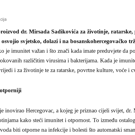
cija
roizvod dr. Mirsada Sadikovića za životinje, ratarske,
je osvojio svjetsko, dolazi i na bosanskohercegovačko trž
iko je imunitet važan i što znači kada imate preduvjete da p
kovanih različitim virusima i bakterijama. Kada je imunit
ijedi i za životinje te za ratarske, povrtne kulture, voće i c
 otporniji
e inovirao Hercegovac, a kojeg je priznao cijeli svijet, dr.
tinjama kako steći imunitet i otpornost. To između ostalog
voda biti otporne na infekcije i bolesti što automatski sman