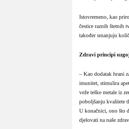
Istovremeno, kao priro
čestice raznih štetnih 
također smanjuju koli
Zdravi principi uzgo
– Kao dodatak hrani z
imunitet, stimulira ap
veže teške metale iz z
poboljšanju kvalitete 
U konačnici, ono što do
djelovati na naše zdravl