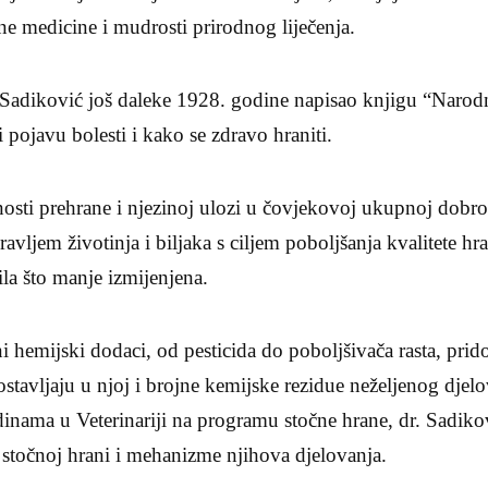
dne medicine i mudrosti prirodnog liječenja.
 Sadiković još daleke 1928. godine napisao knjigu “Narodn
 pojavu bolesti i kako se zdravo hraniti.
žnosti prehrane i njezinoj ulozi u čovjekovoj ukupnoj dobro
ravljem životinja i biljaka s ciljem poboljšanja kvalitete h
la što manje izmijenjena.
ni hemijski dodaci, od pesticida do poboljšivača rasta, prid
ostavljaju u njoj i brojne kemijske rezidue neželjenog djelo
inama u Veterinariji na programu stočne hrane, dr. Sadik
točnoj hrani i mehanizme njihova djelovanja.