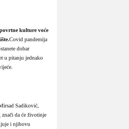
 povrtne kulture voće
ište.
Covid pandemija
ostanete dobar
et u pitanju jednako
vijeće.
 Mirsad Sadiković,
 znači da će životinje
juje i njihovu