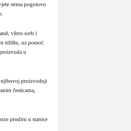
uvjete stresa pogotovo
e.
and, vibro sorb i
om tržištu, uz pomoć
 proizvoda u
ihovoj proizvodnji
ranim česticama,
brzo prodiru u stanice