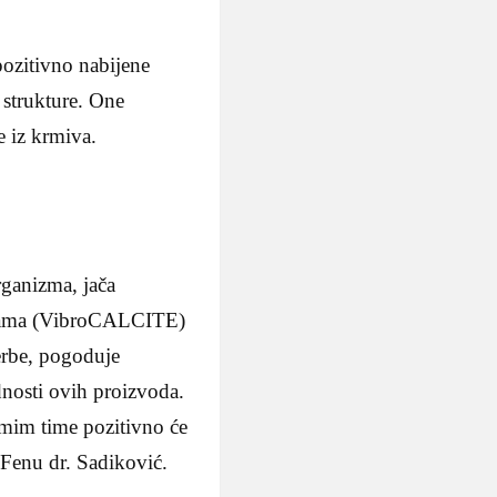
pozitivno nabijene
e strukture. One
e iz krmiva.
ganizma, jača
iljkama (VibroCALCITE)
berbe, pogoduje
dnosti ovih proizvoda.
samim time pozitivno će
za Fenu dr. Sadiković.