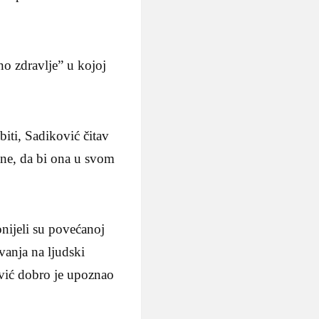
o zdravlje” u kojoj
biti, Sadiković čitav
rane, da bi ona u svom
onijeli su povećanoj
vanja na ljudski
ović dobro je upoznao