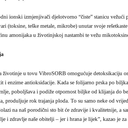
dni ionski izmjenjivači djelotvorno “čiste” stanicu vežući 
tvari (toksine, teške metale, mikrobe) unutar svoje rešetkast
činu amonijaka u životinjskoj nastambi te vežu mikotoksin
ja
a životinje u tovu VibroSORB omogućuje detoksikaciju or
etit i enzime antioksidacije. Kada se folijarno prska po b
emlje, poboljšava i podiže otpornost biljke od klijanja do 
tla, produljuje rok trajanja ploda. To su samo neke od vrije
lazi na naš porodični sto bit će zdravije i kvalitetnije, a 
je i zdravlje naše obitelji – jer i hrana je lijek”, kazao je 