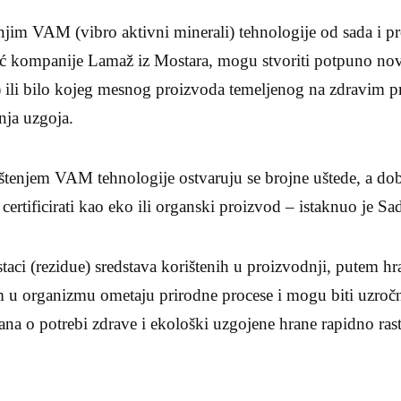
jim VAM (vibro aktivni minerali) tehnologije od sada i pr
ć kompanije Lamaž iz Mostara, mogu stvoriti potpuno no
) ili bilo kojeg mesnog proizvoda temeljenog na zdravim p
nja uzgoja.
štenjem VAM tehnologije ostvaruju se brojne uštede, a dob
ertificirati kao eko ili organski proizvod – istaknuo je Sa
taci (rezidue) sredstava korištenih u proizvodnji, putem hr
 u organizmu ometaju prirodne procese i mogu biti uzročn
đana o potrebi zdrave i ekološki uzgojene hrane rapidno ras