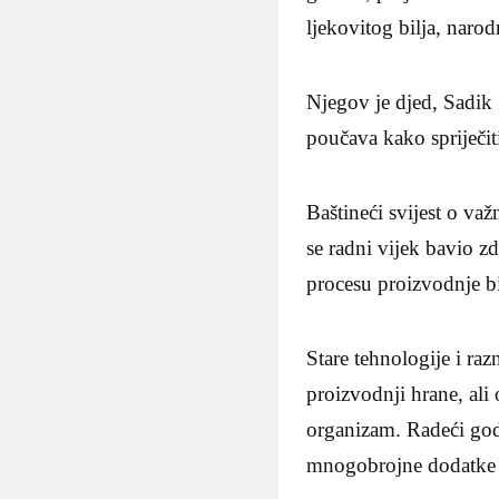
ljekovitog bilja, naro
Njegov je djed, Sadik
poučava kako spriječiti
Baštineći svijest o va
se radni vijek bavio zd
procesu proizvodnje bi
Stare tehnologije i raz
proizvodnji hrane, ali 
organizam. Radeći god
mnogobrojne dodatke s